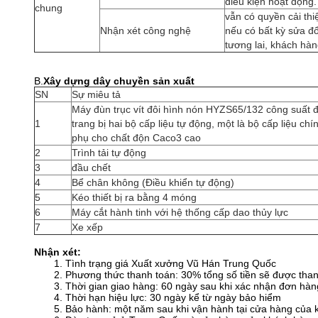
điều kiện hoạt động.
chung
vẫn có quyền cải thi
Nhận xét công nghệ
nếu có bất kỳ sửa đổ
tương lai, khách hà
B.
Xây dựng dây chuyền sản xuất
SN
Sự miêu tả
Máy đùn trục vít đôi hình nón HYZS65/132 công suất
1
trang bị hai bộ cấp liệu tự động, một là bộ cấp liệu chí
phụ cho chất độn Caco3 cao
2
Trình tải tự động
3
đầu chết
4
Bể chân không (Điều khiển tự động)
5
Kéo thiết bị ra bằng 4 móng
6
Máy cắt hành tinh với hệ thống cấp dao thủy lực
7
Xe xếp
Nhận xét:
1. Tình trạng giá Xuất xưởng Vũ Hán Trung Quốc
2. Phương thức thanh toán: 30% tổng số tiền sẽ được than
3. Thời gian giao hàng: 60 ngày sau khi xác nhận đơn hàn
4. Thời hạn hiệu lực: 30 ngày kể từ ngày bảo hiểm
5. Bảo hành: một năm sau khi vận hành tại cửa hàng của