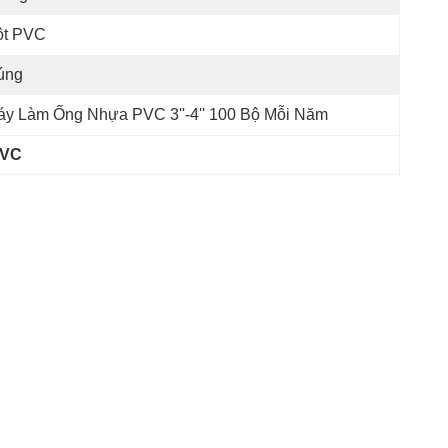
ột PVC
úng
y Làm Ống Nhựa PVC 3''-4'' 100 Bộ Mỗi Năm
PVC