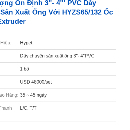
ợng Ổn Định 3''- 4''' PVC Dây
Sản Xuất Ống Với HYZS65/132 Ốc
Extruder
Hiệu:
Hypet
Dây chuyền sản xuất ống 3''- 4''PVC
1 bộ
USD 48000/set
ao Hàng:
35 ~ 45 ngày
Thanh
L/C, T/T