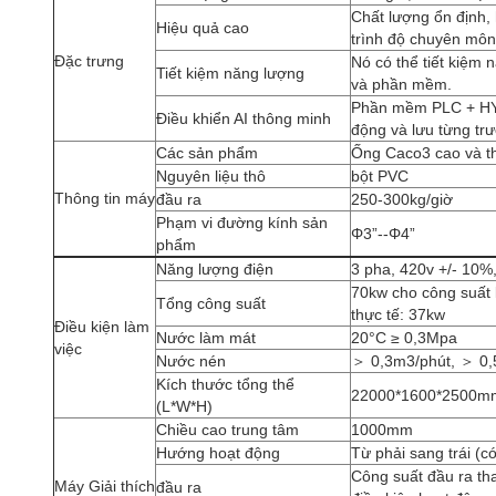
Chất lượng ổn định,
Hiệu quả cao
trình độ chuyên môn
Đặc trưng
Nó có thể tiết kiệm
Tiết kiệm năng lượng
và phần mềm.
Phần mềm PLC + HYP
Điều khiển AI thông minh
động và lưu từng tr
Các sản phẩm
Ống Caco3 cao và 
Nguyên liệu thô
bột PVC
Thông tin máy
đầu ra
250-300kg/giờ
Phạm vi đường kính sản
Φ3”--Φ4”
phẩm
Năng lượng điện
3 pha, 420v +/- 10%
70kw cho công suất 
Tổng công suất
thực tế: 37kw
Điều kiện làm
Nước làm mát
20°C ≥ 0,3Mpa
việc
Nước nén
＞ 0,3m3/phút, ＞ 0
Kích thước tổng thể
22000*1600*2500m
(L*W*H)
Chiều cao trung tâm
1000mm
Hướng hoạt động
Từ phải sang trái (c
Công suất đầu ra tha
Máy Giải thích
đầu ra