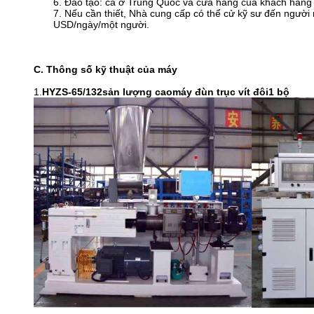
6. Đào tạo: cả ở Trung Quốc và cửa hàng của khách hàng
7. Nếu cần thiết, Nhà cung cấp có thể cử kỹ sư đến ngườ
USD/ngày/một người.
C. Thông số kỹ thuật của máy
1.
HYZS-65
/132
sản lượng cao
máy đùn trục vít đôi
1 bộ