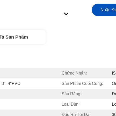
Nhận Đư
Tả Sản Phẩm
Chứng Nhận:
I
3''- 4''PVC
Sản Phẩm Cuối Cùng:
Ố
Sâu Răng:
Đ
Loại Đùn:
Lo
Đầu Ra Tối Đa:
3