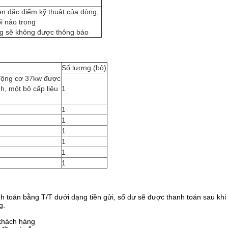
ện đặc điểm kỹ thuật của dòng,
i nào trong
ng sẽ không được thông báo
Số lượng (bộ)
 động cơ 37kw được
nh, một bộ cấp liệu
1
1
1
1
1
1
1
h toán bằng T/T dưới dạng tiền gửi, số dư sẽ được thanh toán sau khi 
g.
 khách hàng