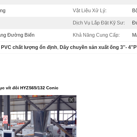
Ứng
Vật Liệu Xử Lý:
B
Dịch Vụ Lắp Đặt Kỹ Sư:
Đ
àng Đường Biển
Khả Năng Cung Cấp:
Má
 PVC chất lượng ổn định
, 
Dây chuyền sản xuất ống 3''- 4''
ục vít đôi HYZS65/132 Conic