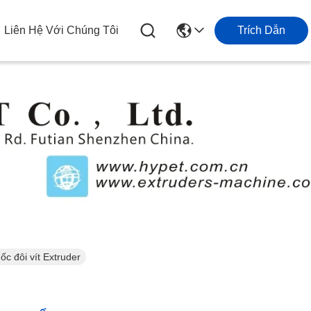
Liên Hệ Với Chúng Tôi
Trích Dẫn
c đôi vít Extruder