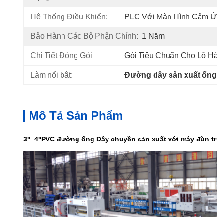
Hệ Thống Điều Khiển:
PLC Với Màn Hình Cảm 
Bảo Hành Các Bộ Phận Chính:
1 Năm
Chi Tiết Đóng Gói:
Gói Tiêu Chuẩn Cho Lô H
Làm nổi bật:
Đường dây sản xuất ống
Mô Tả Sản Phẩm
3''- 4
''
PVC
đường ống
Dây chuyền sản xuất với máy đùn tr