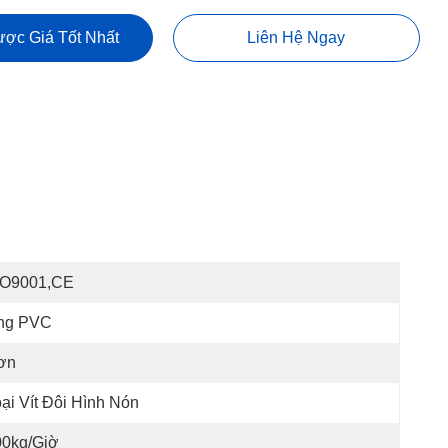
ợc Giá Tốt Nhất
Liên Hệ Ngay
SO9001,CE
ng PVC
ơn
ại Vít Đôi Hình Nón
00kg/giờ