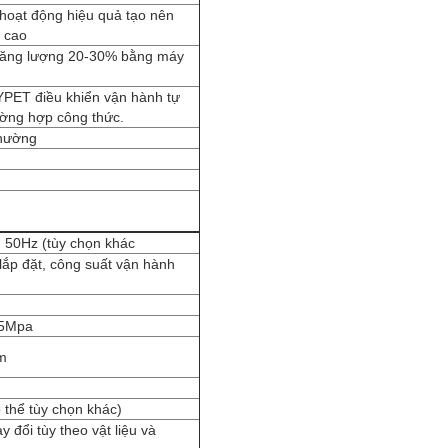
 hoạt động hiệu quả tạo nên
 cao
 năng lượng 20-30% bằng máy
ET điều khiển vận hành tự
ường hợp công thức.
thường
, 50Hz (tùy chọn khác
lắp đặt, công suất vận hành
,5Mpa
m
ó thể tùy chọn khác)
y đổi tùy theo vật liệu và