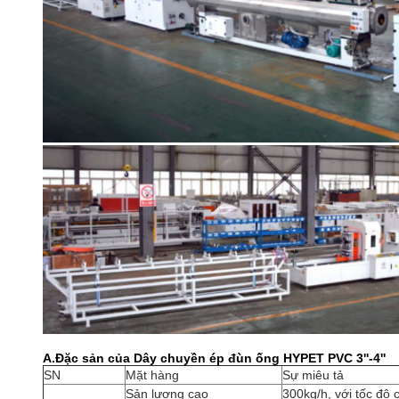
A.Đặc sản của Dây chuyền ép đùn ống HYPET PVC 3''-4''
SN
Mặt hàng
Sự miêu tả
Sản lượng cao
300kg/h, với tốc độ 