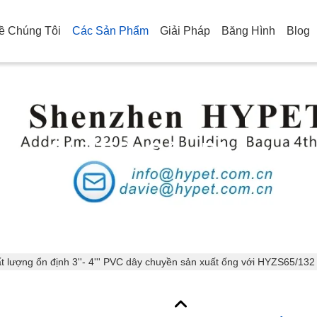
ề Chúng Tôi
Các Sản Phẩm
Giải Pháp
Băng Hình
Blog
Chi Tiết Sản Phẩm
t lượng ổn định 3''- 4''' PVC dây chuyền sản xuất ống với HYZS65/132 ố