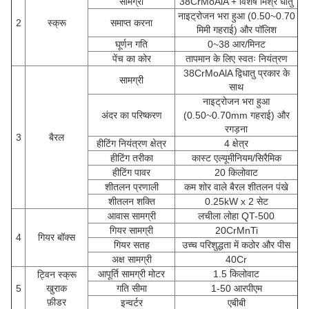
सामग्री
38CrMoAlA + विशेष मिश्र धातु
नाइट्रोजन भरा हुआ (0.50~0.70
2
स्क्रू
समाप्त करना
मिमी गहराई) और पॉलिश
घूर्णन गति
0~38 आर/मिनट
पेंच का कोर
तापमान के लिए स्वतः नियंत्रण
38CrMoAlA द्विधातु प्रकार के
सामग्री
साथ
नाइट्रोजन भरा हुआ
अंदर का परिष्करण
(0.50~0.70mm गहराई) और
रगड़ना
3
बैरल
हीटिंग नियंत्रण क्षेत्र
4 क्षेत्र
हीटिंग तरीका
कास्ट एल्यूमीनियम/सिरैमिक
हीटिंग पावर
20 किलोवाट
शीतलन प्रणाली
कम शोर वाले बैरल शीतलन पंखे
शीतलन शक्ति
0.25kW x 2 सेट
आवास सामग्री
लचीला लोहा QT-500
गियर सामग्री
20CrMnTi
4
गियर बॉक्स
गियर सतह
उच्च परिशुद्धता में कठोर और पीस
अक्ष सामग्री
40Cr
आपूर्ति सामग्री मोटर
1.5 किलोवाट
ट्विन स्क्रू
5
खुराक
गति सीमा
1-50 आरपीएम
फ़ीडर
इन्वर्टर
एबीबी