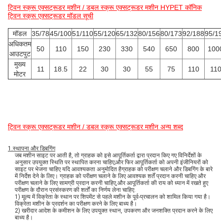
ट्विन स्क्रू एक्सट्रूडर मशीन / डबल स्क्रू एक्सट्रूडर मशीन HYPET कॉनिक
ट्विन स्क्रू एक्सट्रूडर मॉडल सूची
मॉडल
35/78
45/100
51/110
55/120
65/132
80/156
80/173
92/188
95/1
अधिकतम
50
110
150
230
330
540
650
800
100
आउटपुट
मुख्य
11
18.5
22
30
30
55
75
110
11
मोटर
ट्विन स्क्रू एक्सट्रूडर मशीन / डबल स्क्रू एक्सट्रूडर मशीन अन्य शब्द
1.
स्थापना और डिबगिंग
जब मशीन साइट पर आती है, तो ग्राहक को इसे आपूर्तिकर्ता द्वारा प्रदान किए गए विनिर्देशों के
अनुसार उपयुक्त स्थिति पर स्थापित करना चाहिए;और फिर आपूर्तिकर्ता को अपनी इंजीनियरों को
साइट पर भेजना चाहिए यदि आवश्यकता अनुमोदित हैग्राहक को परीक्षण चलाने और डिबगिंग के बारे
में निर्देश देने के लिए। ग्राहक को परीक्षण चलाने के लिए आवश्यक शर्तें प्रदान करनी चाहिए और
परीक्षण चलाने के लिए सामग्री प्रदान करनी चाहिए,और आपूर्तिकर्ता की राय को ध्यान में रखते हुए
परीक्षण के दौरान प्रसंस्करण की शर्तों का निर्णय लेना चाहिए.
1) मूल्य में विक्रेता के स्थान पर शिपमेंट से पहले मशीन के पूर्व-प्रचालन को शामिल किया गया है।
विक्रेता मशीन के प्रदर्शन का परीक्षण करने के लिए बाध्य है।
2) खरीदार आदेश के कमीशन के लिए उपयुक्त स्थान, उपकरण और जनशक्ति प्रदान करने के लिए
बाध्य है।