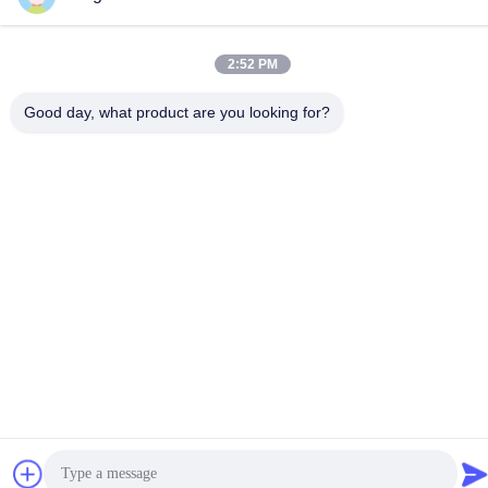
मशीन
630
सर्वोत्तम मूल्य प्राप्त करें
सर्वोत्तम मूल्य प्राप्त करें
2:52 PM
Good day, what product are you looking for?
सोशल मीडिया
त्वरित संपर्क
टेलीफोन
+86-755-25851003