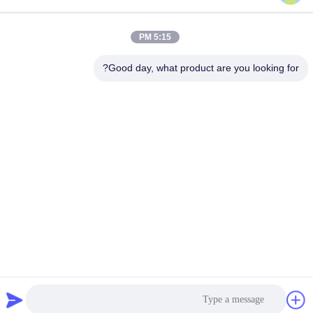
اکستروزر تک پیچ SJ90/33
بهترین قیمت رو بدست
بهترین قیمت رو بدست
بیار
بیار
5:15 PM
Good day, what product are you looking for?
ویدئو
ماشین اکستروژن لوله های لوله
ماشین فشار لوله های PVC /
دار برای مواد دانه ای PE و
خط تولید لوله های PVC 315-
630
PVC
بهترین قیمت رو بدست
بهترین قیمت رو بدست
بیار
بیار