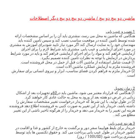
ماشین دو پیچ دو پیچ / ماشین دو پیچ دو پیچ دیگر اصطلاحات
1.
نصب و عیب یابی
هنگامی که ماشین به محل می رسد، مشتری باید آن را بر اساس مشخصات ارائه
شده توسط تامین کننده در موقعیت مناسب نصب کند.و سپس تامین کننده باید
مهندسان خود را به سایت ارسال کند اگر مورد نیاز تایید شودبرای آموزش به مشتری
در مورد اجرای آزمایشی و عیب یابی. مشتری باید شرایط لازم را برای اجرای
آزمایشی فراهم کند و مواد را برای اجرای آزمایشی فراهم کند.و باید در مورد شرایط
پردازش در آزمایش با توجه به نظرات تامین کننده تصمیم بگیرد..
1) قیمت شامل استفاده از ماشین آلات قبل از حمل در محل فروشنده است.
فروشنده ملزم به آزمایش عملکرد ماشین آلات است.
2) خریدار ملزم به فراهم کردن فضای مناسب، ابزار و نیروی انسانی برای سفارش
است.
2.
زمان تحویل
1) هنگامی که قرارداد معتبر می شود، ماشین باید در
60
و تجهیزات بعد از اشکال
زدایی در عرض دو هفته بعد از ورود به محل به حالت عادی کار خواهند کرد.
2) در طول تولید، با این شرط که خریدار درخواست تغییر مشخصات سفارش را
داشته باشد، خریدار باید از این تغییر به صورت کتبی به فروشنده اطلاع دهد.فروشنده
هزینه این تغییر را به خریدار می دهد و خریدار را از هرگونه تاخیر ناشی از این تغییر
مطلع می کند..
3.
هزینه عیب یابی
خریدار برای بلیط هواپیما سفر دور و برگشت به خارج از کشور و غذا و اقامت در
کشور خریدار در طول عیب یابی پرداخت می کند. و حقوق تکنسین ها باید توسط
مشتری پرداخت شود (100USD / روز).