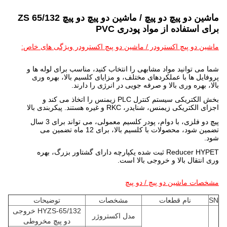
ماشین دو پیچ دو پیچ / ماشین دو پیچ دو پیچ ZS 65/132
برای استفاده از مواد پودری PVC
ماشین دو پیچ اکسترودر / ماشین دو پیچ اکسترودر ویژگی های خاص:
شما می توانید مواد مشابهی را انتخاب کنید، مناسب برای لوله ها و
پروفایل ها با عملکردهای مختلف، و مزایای کلسیم بالا، بهره وری
بالا، بهره وری بالا و صرفه جویی در انرژی را دارند.
بخش الکتریکی سیستم کنترل PLC زیمنس را اتخاذ می کند و
اجزای الکتریکی زیمنس، شنایدر، RKC و غیره هستند. پیکربندی بالا
پیچ دو فلزی، با دوام، پودر کلسیم معمولی، می تواند برای 3 سال
تضمین شود، محصولات با کلسیم بالا، برای 12 ماه تضمین می
شود.
Reducer HYPET ثبت شده یکپارچه دارای گشتاور بزرگ، بهره
وری انتقال بالا و خروجی بالا است.
مشخصات ماشین دو پیچ / دو پیچ
SN
نام قطعات
مشخصات
توضیحات
HYZS-65/132 خروجی
مدل اکستروژر
دو پیچ مخروطی