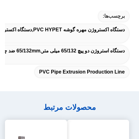
برچسب‌ها:
دستگاه اکستروژن مهره گوشه PVC HYPET,دستگاه اکستروژن پروفیل PVC درب,خط تولید پی وی سی
دستگاه استروژن دو پیچ 65/132 میلی متر,65/132mm ضد چرخش دو پیچ Extruder,65/132mm دو پیچ دو طرفه دو طرفه
PVC Pipe Extrusion Production Line
محصولات مرتبط