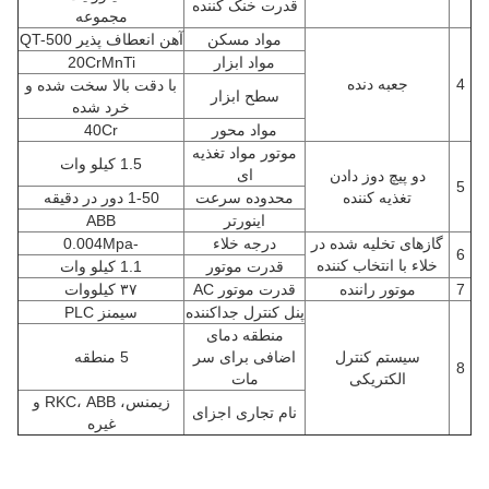
قدرت خنک کننده
مجموعه
مواد مسکن
آهن انعطاف پذیر QT-500
مواد ابزار
20CrMnTi
4
جعبه دنده
با دقت بالا سخت شده و
سطح ابزار
خرد شده
مواد محور
40Cr
موتور مواد تغذیه
1.5 کیلو وات
ای
دو پیچ دوز دادن
5
تغذیه کننده
محدوده سرعت
1-50 دور در دقیقه
اینورتر
ABB
گازهای تخلیه شده در
درجه خلاء
-0.004Mpa
6
خلاء با انتخاب کننده
قدرت موتور
1.1 کیلو وات
7
موتور راننده
قدرت موتور AC
۳۷ کیلووات
پنل کنترل جداکننده
سیمنز PLC
منطقه دمای
سیستم کنترل
اضافی برای سر
5 منطقه
8
الکتریکی
مات
زیمنس، RKC، ABB و
نام تجاری اجزای
غیره