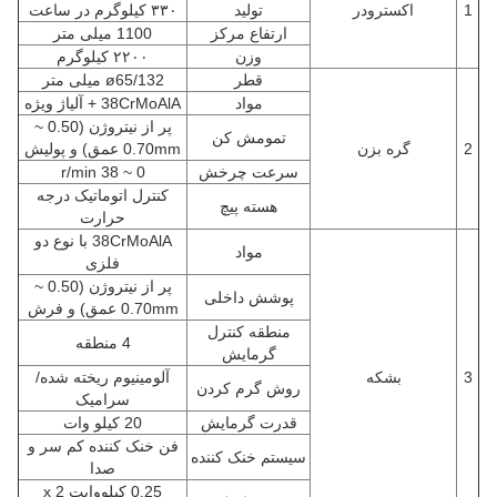
1
اکسترودر
تولید
۳۳۰ کیلوگرم در ساعت
ارتفاع مرکز
1100 میلی متر
وزن
۲۲۰۰ کیلوگرم
قطر
ø65/132 میلی متر
مواد
38CrMoAlA + آلیاژ ویژه
پر از نیتروژن (0.50 ~
تمومش کن
2
گره بزن
0.70mm عمق) و پولیش
سرعت چرخش
0 ~ 38 r/min
کنترل اتوماتیک درجه
هسته پیچ
حرارت
38CrMoAlA با نوع دو
مواد
فلزی
پر از نیتروژن (0.50 ~
پوشش داخلی
0.70mm عمق) و فرش
منطقه کنترل
4 منطقه
گرمایش
3
بشکه
آلومینیوم ریخته شده/
روش گرم کردن
سرامیک
قدرت گرمایش
20 کیلو وات
فن خنک کننده کم سر و
سیستم خنک کننده
صدا
0.25 کيلووايت x 2