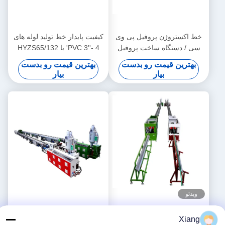
خط اکستروژن پروفیل پی وی
کیفیت پایدار خط تولید لوله های
سی / دستگاه ساخت پروفیل
PVC 3''- 4' با HYZS65/132
پی وی سی
Extruder دو پیچ مخروطی
بهترین قیمت رو بدست
بهترین قیمت رو بدست
بیار
بیار
ویدئو
دستگاه اکستروزن دو لوله PE
دستگاه اکستروژن لوله PPR /
Xiang
PPR سرعت بالا 16 - 32 MM
خط تولید لوله PPR 20-63