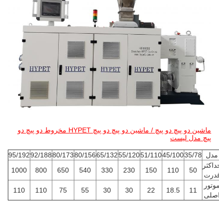
ماشین دو پیچ دو پیچ / ماشین دو پیچ دو پیچ HYPET مخروط دو پیچ دو
پیچ مدل لیست
دل
35/78
45/100
51/110
55/120
65/132
80/156
80/173
92/188
95/192
اکثر
1000
800
650
540
330
230
150
110
50
رت
تور
110
110
75
55
30
30
22
18.5
11
لی