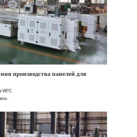
ия производства панелей для
з WPC.
жно.