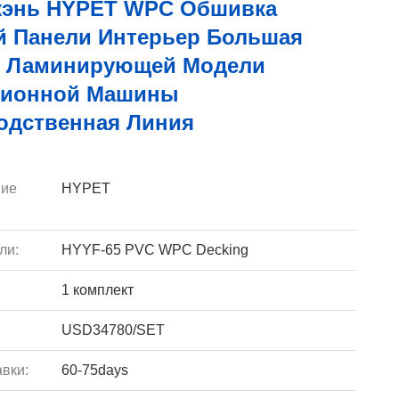
энь HYPET WPC Обшивка
й Панели Интерьер Большая
С Ламинирующей Модели
зионной Машины
одственная Линия
ие
HYPET
ли:
HYYF-65 PVC WPC Decking
1 комплект
USD34780/SET
вки:
60-75days