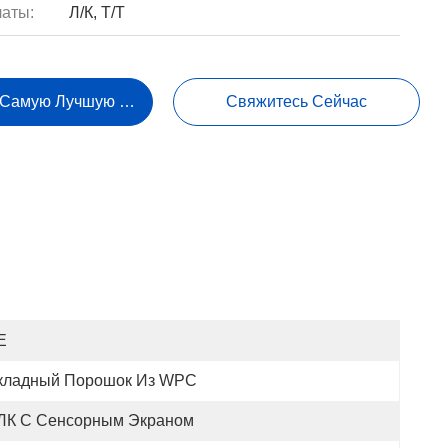
аты:
Л/К, Т/Т
 Самую Лучшую Цену
Свяжитесь Сейчас
E
кладный Порошок Из WPC
ЛК С Сенсорным Экраном