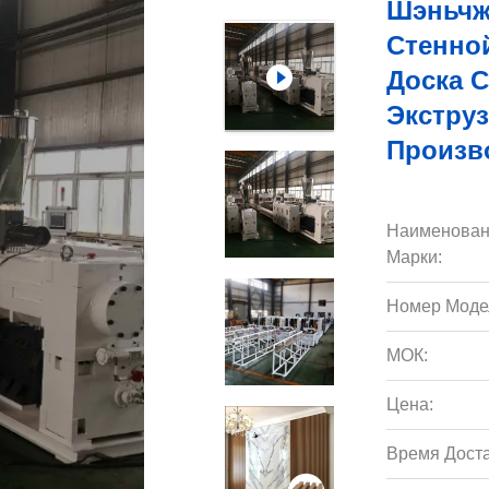
Шэньчж
Стенно
Доска 
Экстру
Произв
Наименован
Марки:
Номер Моде
МОК:
Цена:
Время Доста