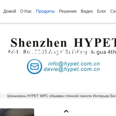
Домой
О Нас
Продукты
Решения
Видео
Блог
Св
бная Информация О
кции
Шэньчжэнь HYPET WPC обшивка стенной панели Интерьер Бол
машины Производственная линия