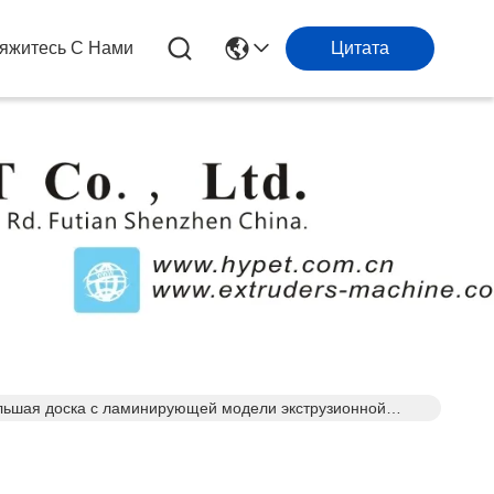
яжитесь С Нами
Цитата
ьшая доска с ламинирующей модели экструзионной