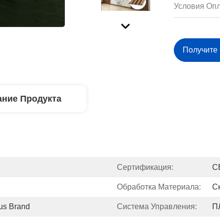
Условия Опл
Получите
ние Продукта
Сертификация:
C
Обработка Материала:
С
us Brand
Система Управления:
П