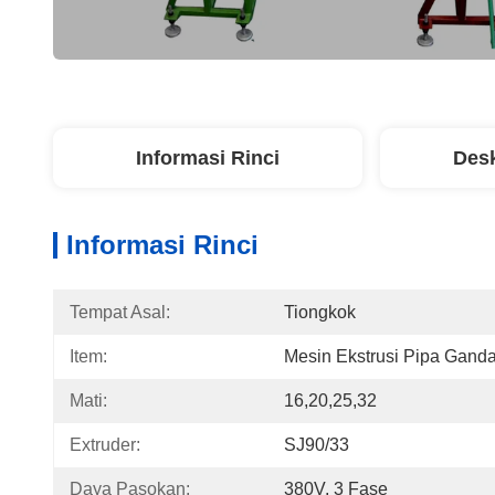
Informasi Rinci
Desk
Informasi Rinci
Tempat Asal:
Tiongkok
Item:
Mesin Ekstrusi Pipa Gan
Mati:
16,20,25,32
Extruder:
SJ90/33
Daya Pasokan:
380V, 3 Fase