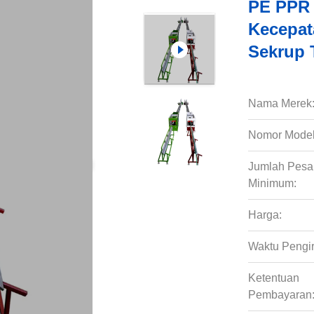
PE PPR 
Kecepat
Sekrup 
Nama Merek
Nomor Model
Jumlah Pes
Minimum:
Harga:
Waktu Pengi
Ketentuan
Pembayaran