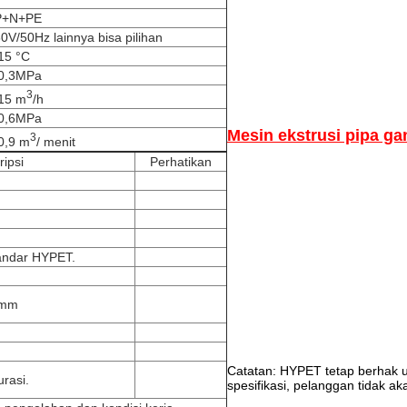
P+N+PE
0V/50Hz lainnya bisa pilihan
15 °C
 0,3MPa
3
15 m
/h
 0,6MPa
Mesin ekstrusi pipa g
3
0,9 m
/ menit
ripsi
Perhatikan
andar HYPET.
 mm
Catatan: HYPET tetap berhak un
urasi.
spesifikasi, pelanggan tidak ak