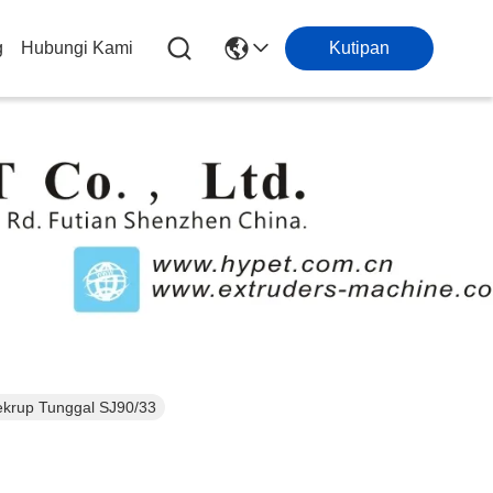
g
Hubungi Kami
Kutipan
ekrup Tunggal SJ90/33