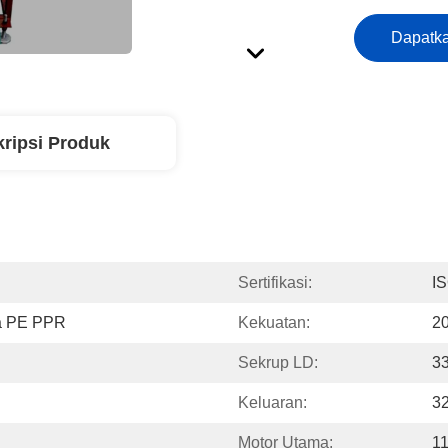
Dapatka
ripsi Produk
Sertifikasi:
I
da PE PPR
Kekuatan:
2
Sekrup LD:
33
Keluaran:
3
Motor Utama:
1