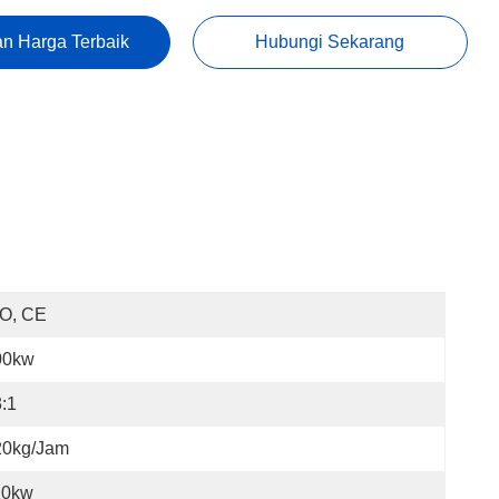
n Harga Terbaik
Hubungi Sekarang
SO, CE
00kw
:1
20kg/jam
10kw