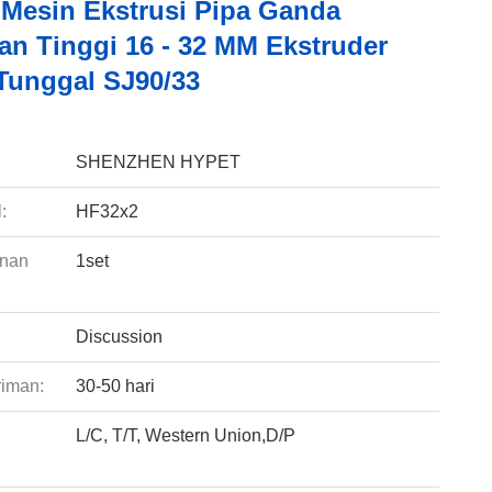
Mesin Ekstrusi Pipa Ganda
an Tinggi 16 - 32 MM Ekstruder
Tunggal SJ90/33
:
SHENZHEN HYPET
:
HF32x2
anan
1set
Discussion
riman:
30-50 hari
L/C, T/T, Western Union,D/P
: