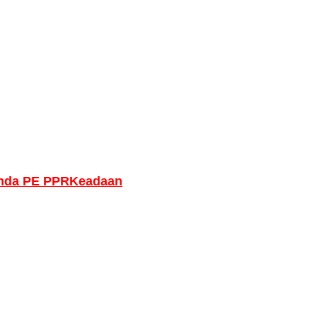
anda PE PPR
Keadaan