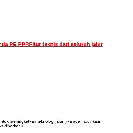
anda PE PPR
Fitur teknis dari seluruh jalur
tuk meningkatkan teknologi jalur, jika ada modifikasi
an diberitahu.