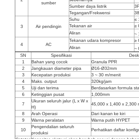
sumber
Sumber daya listrik
3
Tegangan/Frekwensi
38
Suhu
≤ 
Tekanan air
≥
3
Air pendingin
Aliran
~ 
Tekanan udara kompresor
≥
4
AC
Aliran
~ 
SN
Spesifikasi
Desk
1
Bahan yang cocok
Granula PPR
2
Jangkauan diameter pipa
Ø16-Ø32mm
3
Kecepatan produksi
3 ~ 30 m/menit
4
Maks. output
320kg/jam
5
Uji dan terima
Berdasarkan formula st
6
Ketinggian pusat
1,000mm
Ukuran seluruh jalur (L x W x
7
45,000 x 1,400 x 2,300
H)
8
Arah Operasi
Dari kanan ke kiri
9
Warna peralatan
Warna putih HYPET
Pengendalian seluruh
10
Perhatikan daftar konfig
produksi