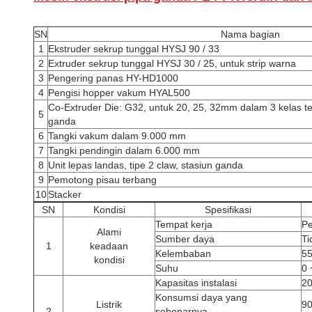
SN
Nama bagian
1
Ekstruder sekrup tunggal HYSJ 90 / 33
2
Extruder sekrup tunggal HYSJ 30 / 25, untuk strip warna
3
Pengering panas HY-HD1000
4
Pengisi hopper vakum HYAL500
Co-Extruder Die: G32, untuk 20, 25, 32mm dalam 3 kelas te
5
ganda
6
Tangki vakum dalam 9.000 mm
7
Tangki pendingin dalam 6.000 mm
8
Unit lepas landas, tipe 2 claw, stasiun ganda
9
Pemotong pisau terbang
10
Stacker
SN
Kondisi
Spesifikasi
Tempat kerja
Pe
Alami
Sumber daya
Ti
1
keadaan
Kelembaban
55
kondisi
Suhu
0 
Kapasitas instalasi
2
Konsumsi daya yang
Listrik
9
2
sebenarnya