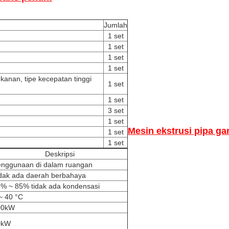
Jumlah
1 set
1 set
1 set
1 set
kanan, tipe kecepatan tinggi
1 set
1 set
3 set
1 set
Mesin ekstrusi pipa g
1 set
1 set
Deskripsi
nggunaan di dalam ruangan
dak ada daerah berbahaya
% ~ 85% tidak ada kondensasi
~ 40 °C
00kW
0kW