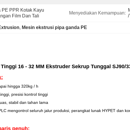
a PE PPR Kotak Kayu 
Menyediakan Kemampuan:
gan Film Dan Tali
Extrusion
, 
Mesin ekstrusi pipa ganda PE
Tinggi 16 - 32 MM Ekstruder Sekrup Tunggal SJ90/3
s:
ai hingga 320kg / h
ggi, presisi kontrol tinggi
luas, stabil dan tahan lama
C mengontrol seluruh jalur produksi, perangkat lunak HYPET dan konf
 baris penuh: