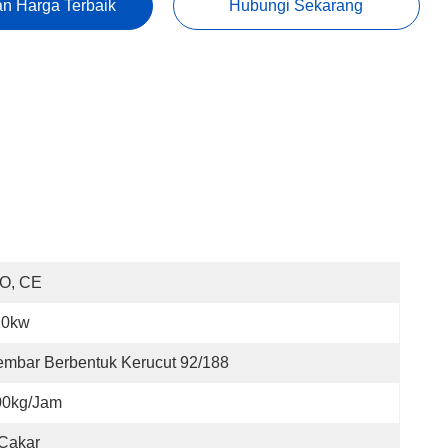
n Harga Terbaik
Hubungi Sekarang
SO, CE
10kw
mbar Berbentuk Kerucut 92/188
00kg/jam
Cakar