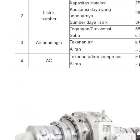
Kapasitas instalasi
2
Konsumsi daya yang
Listrik
2
2
sebenarnya
sumber
Sumber daya listrik
3
Tegangan/Frekwensi
38
Suhu
≤ 
Tekanan air
≥
3
Air pendingin
Aliran
~ 
Tekanan udara kompresor
≥
4
AC
Aliran
~ 