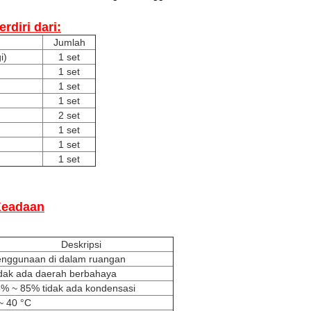
erdiri dari:
Jumlah
i)
1 set
1 set
1 set
1 set
2 set
1 set
1 set
1 set
eadaan
Deskripsi
nggunaan di dalam ruangan
dak ada daerah berbahaya
% ~ 85% tidak ada kondensasi
~ 40 °C