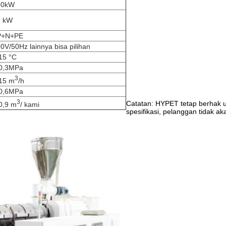
50kW
8 kW
P+N+PE
0V/50Hz lainnya bisa pilihan
15 °C
 0,3MPa
3
15 m
/h
 0,6MPa
3
Catatan: HYPET tetap berhak un
0,9 m
/ kami
spesifikasi, pelanggan tidak ak