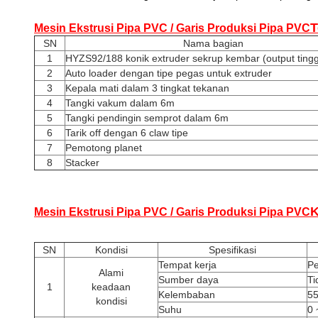
T
Mesin Ekstrusi Pipa PVC / Garis Produksi Pipa PVC
SN
Nama bagian
1
HYZS92/188 konik extruder sekrup kembar (output tingg
2
Auto loader dengan tipe pegas untuk extruder
3
Kepala mati dalam 3 tingkat tekanan
4
Tangki vakum dalam 6m
5
Tangki pendingin semprot dalam 6m
6
Tarik off dengan 6 claw tipe
7
Pemotong planet
8
Stacker
K
Mesin Ekstrusi Pipa PVC / Garis Produksi Pipa PVC
SN
Kondisi
Spesifikasi
Tempat kerja
Pe
Alami
Sumber daya
Ti
1
keadaan
Kelembaban
55
kondisi
Suhu
0 