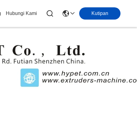
g
Hubungi Kami
Kutipan