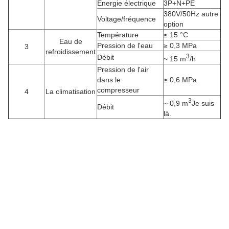
Énergie électrique
3P+N+PE
380V/50Hz autre
Voltage/fréquence
option
Température
≤ 15 °C
Eau de
Pression de l'eau
≥ 0,3 MPa
3
refroidissement
3
Débit
~ 15 m
/h
Pression de l'air
dans le
≥ 0,6 MPa
compresseur
4
La climatisation
3
~ 0,9 m
Je suis
Débit
là.