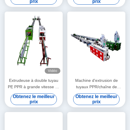
prix
prix
conique HYZS65/132
Vidéo
Extrudeuse à double tuyau
Machine d'extrusion de
PE PPR à grande vitesse 16
tuyaux PPR/chaîne de
- 32 mm à vis unique
production de tuyaux PPR
Obtenez le meilleur
Obtenez le meilleur
SJ90/33
20-63
prix
prix