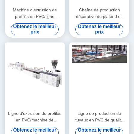
Machine d'extrusion de
Chaîne de production
profilés en PVC/ligne
décorative de plafond de
d'extrusion de profilés en
machine d'extrusion de profil
Obtenez le meilleur
Obtenez le meilleur
PVC
de WPC/WPC
prix
prix
Ligne d'extrusion de profilés
Ligne de production de
en PVC/machine de
tuyaux en PVC de qualité
fabrication de profilés en
stable 3''- 4' avec
Obtenez le meilleur
Obtenez le meilleur
PVC
extrudeuse à double vis