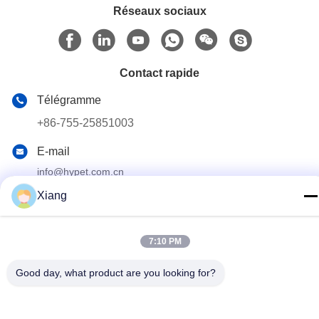
Réseaux sociaux
Contact rapide
Télégramme
+86-755-25851003
E-mail
info@hypet.com.cn
Xiang
Adresse
Chambre 2205 du bâtiment 4 de la rue Bagua, Shenzhen,
Chine
7:10 PM
Good day, what product are you looking for?
Politique de confidentialité
|
Plan du site
Chine Bonne qualité Machine en plastique d'extrudeuse Le
fournisseur. 2021-2026 Shenzhen HYPET Co., Ltd. Tous les