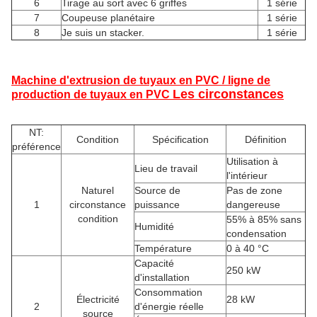
6
Tirage au sort avec 6 griffes
1 série
7
Coupeuse planétaire
1 série
8
Je suis un stacker.
1 série
Machine d'extrusion de tuyaux en PVC / ligne de
Les circonstances
production de tuyaux en PVC
NT:
Condition
Spécification
Définition
préférence
Utilisation à
Lieu de travail
l'intérieur
Naturel
Source de
Pas de zone
1
circonstance
puissance
dangereuse
condition
55% à 85% sans
Humidité
condensation
Température
0 à 40 °C
Capacité
250 kW
d'installation
Consommation
Électricité
28 kW
2
d'énergie réelle
source