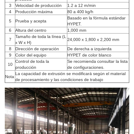
3
Velocidad de producción
1.2 a 12 m/min
4
Producción máxima
80 a 400 kg/h
Basado en la fórmula estándar
5
Prueba y acepta
HYPET.
6
Altura del centro
1,000 mm
Tamaño de toda la línea (L
7
24,000 x 1,800 x 2,200 mm
x W x H)
8
Dirección de operación
De derecha a izquierda
9
Color del equipo
HYPET de color blanco
Control de toda la
Se recomienda consultar la lista
10
producción
de configuraciones.
La capacidad de extrusión se modificará según el material
Nota
de procesamiento y las condiciones de trabajo