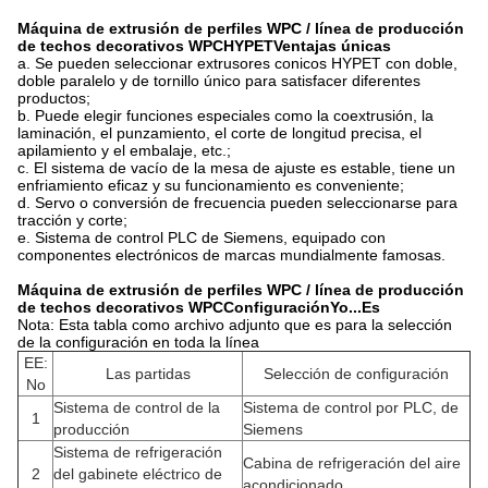
Máquina de extrusión de perfiles WPC / línea de producción
de techos decorativos WPC
HYPET
Ventajas únicas
a. Se pueden seleccionar extrusores conicos HYPET con doble,
doble paralelo y de tornillo único para satisfacer diferentes
productos;
b. Puede elegir funciones especiales como la coextrusión, la
laminación, el punzamiento, el corte de longitud precisa, el
apilamiento y el embalaje, etc.;
c. El sistema de vacío de la mesa de ajuste es estable, tiene un
enfriamiento eficaz y su funcionamiento es conveniente;
d. Servo o conversión de frecuencia pueden seleccionarse para
tracción y corte;
e. Sistema de control PLC de Siemens, equipado con
componentes electrónicos de marcas mundialmente famosas.
Máquina de extrusión de perfiles WPC / línea de producción
de techos decorativos WPC
Configuración
Yo...
Es
Nota: Esta tabla como archivo adjunto que es para la selección
de la configuración en toda la línea
EE:
Las partidas
Selección de configuración
No
Sistema de control de la
Sistema de control por PLC, de
1
producción
Siemens
Sistema de refrigeración
Cabina de refrigeración del aire
2
del gabinete eléctrico de
acondicionado