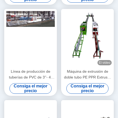
El video
Línea de producción de
Máquina de extrusión de
tuberías de PVC de 3''- 4''
doble tubo PE PPR Extrusor
de calidad estable con
de tornillo único de alta
Consiga el mejor
Consiga el mejor
extrusora de tornillo gemelo
velocidad de 16 a 32 mm
precio
precio
cónico HYZS65/132
SJ90/33