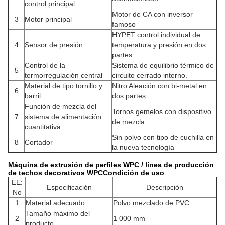
control principal
Motor de CA con inversor
3
Motor principal
famoso
HYPET control individual de
4
Sensor de presión
temperatura y presión en dos
partes
Control de la
Sistema de equilibrio térmico de
5
termorregulación central
circuito cerrado interno.
Material de tipo tornillo y
Nitro Aleación con bi-metal en
6
barril
dos partes
Función de mezcla del
Tornos gemelos con dispositivo
7
sistema de alimentación
de mezcla
cuantitativa
Sin polvo con tipo de cuchilla en
8
Cortador
la nueva tecnología
Máquina de extrusión de perfiles WPC / línea de producción
de techos decorativos WPC
Condición de uso
EE:
Especificación
Descripción
No
1
Material adecuado
Polvo mezclado de PVC
Tamaño máximo del
2
1 000 mm
producto