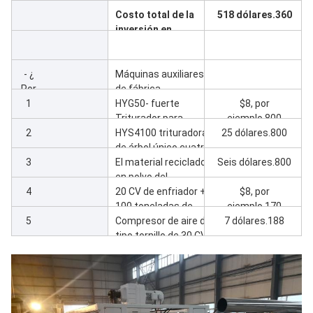
de cubierta
ejemplo.800
Costo total de la
518 dólares.360
inversión en
maquinaria de la
planta de puertas
WPC
- ¿
Máquinas auxiliares
Por
de fábrica
qué
1
HYG50- fuerte
$8, por
?
Triturador para
ejemplo.800
2
reciclaje
HYS4100 trituradora
25 dólares.800
de árbol único cuatro
3
reciclaje
El material reciclado
Seis dólares.800
en polvo del
4
poliestireno SMP500
20 CV de enfriador +
$8, por
100 toneladas de
ejemplo.170
5
torre de
Compresor de aire de
7 dólares.188
enfriamiento
tipo tornillo de 30 CV