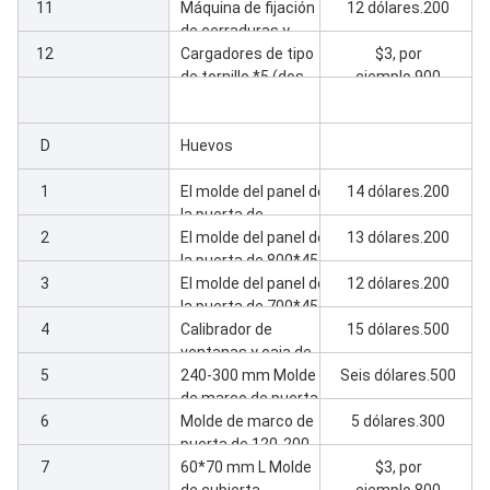
11
Máquina de fijación
12 dólares.200
de cerraduras y
12
bisagras *2 (una
Cargadores de tipo
$3, por
para la puerta, la otra
de tornillo *5 (dos
ejemplo.900
para el marco /
para mezcladoras,
cubierta)
tres para líneas de
D
producción)
Huevos
1
El molde del panel de
14 dólares.200
la puerta de
2
900*45mm sin
El molde del panel de
13 dólares.200
calibrador
la puerta de 800*45
3
mm sin calibrador
El molde del panel de
12 dólares.200
la puerta de 700*45
4
mm sin calibrador
Calibrador de
15 dólares.500
ventanas y caja de
5
refrigeración por
240-300 mm Molde
Seis dólares.500
agua
de marco de puerta
6
Molde de marco de
5 dólares.300
puerta de 120-200
7
mm
60*70 mm L Molde
$3, por