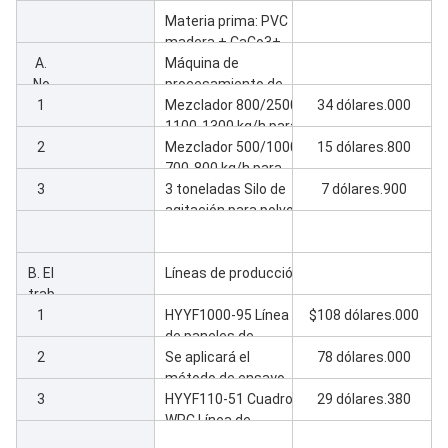
Producción 300
Materia prima: PVC +
puertas/día
madera + CaCo3+
A.
Mezcla de productos
Máquina de
No
químicos
procesamiento de
1
materias primas
Mezclador 800/2500
34 dólares.000
1100-1300 kg/h para
2
mezclar materias
Mezclador 500/1000
15 dólares.800
primas de puertas
700-800 kg/h para
3
mezclar materias
3 toneladas Silo de
7 dólares.900
primas de marco y
agitación para polvo
cubierta
de WPC mezclado *2
(uno para puerta, el
B. El
otro para marco /
Líneas de producción
trab
cubierta)
ajo
1
HYYF1000-95 Línea
$108 dólares.000
de paneles de
2
puertas WPC
Se aplicará el
78 dólares.000
método de ensayo
3
de la línea de marco
HYYF110-51 Cuadro
29 dólares.380
de la puerta
WPC Línea de
HYYF300-65 WPC *2
cubierta en forma de