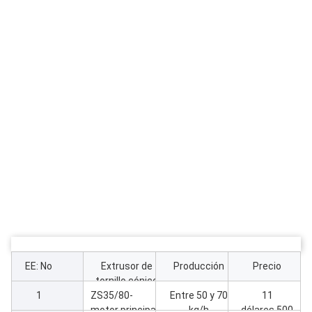
EE: No
Extrusor de
Producción
Precio
tornillo cónico
1
ZS35/80-
gemelo de PVC
Entre 50 y 70
11
motor principal
kg/h
dólares.500