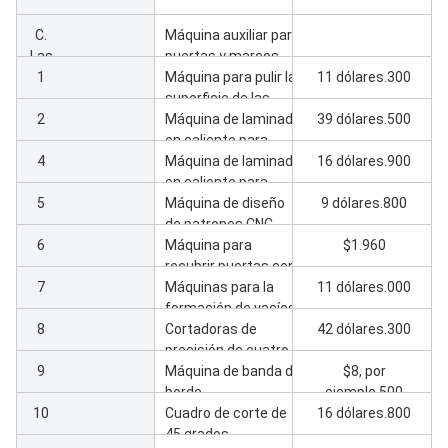
L
C.
Máquina auxiliar para
Las
puertas y marcos
1
Máquina para pulir la
11 dólares.300
superficie de las
2
puertas con arena
Máquina de laminado
39 dólares.500
en caliente para
4
puertas
Máquina de laminado
16 dólares.900
en caliente para
5
marco y cubierta
Máquina de diseño
9 dólares.800
de patrones CNC
6
para tallar diferentes
Máquina para
$1.960
diseños
recubrir puertas con
7
pegamento
Máquinas para la
11 dólares.000
formación de vacíos
8
para puertas
Cortadoras de
42 dólares.300
precisión de cuatro
9
lados con
Máquina de banda de
$8, por
transportadores
borde
ejemplo.500
10
Cuadro de corte de
16 dólares.800
45 grados