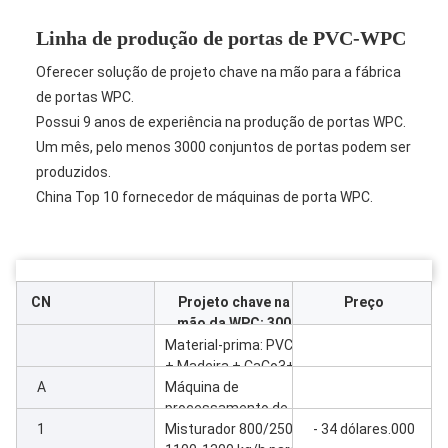
Linha de produção de portas de PVC-WPC
Oferecer solução de projeto chave na mão para a fábrica
de portas WPC.
Possui 9 anos de experiência na produção de portas WPC.
Um mês, pelo menos 3000 conjuntos de portas podem ser
produzidos.
China Top 10 fornecedor de máquinas de porta WPC.
CN
Projeto chave na
Preço
mão da WPC: 300
portas por dia
Material-prima: PVC
+ Madeira + CaCo3+
A
Misturas químicas
Máquina de
processamento de
1
matérias-primas
Misturador 800/2500
- 34 dólares.000