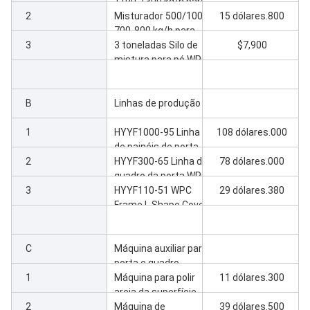
1100-1300 kg/h para
2
mistura de matérias-
Misturador 500/1000
15 dólares.800
primas para portas
700-800 kg/h para
3
mistura de matérias-
3 toneladas Silo de
$7,900
primas Frame &
mistura para pó WPC
Cover
misturado *2 (um
para porta, o outro
B
para quadro/capa)
Linhas de produção
1
HYYF1000-95 Linha
108 dólares.000
de painéis de porta
2
WPC
HYYF300-65 Linha do
78 dólares.000
quadro da porta WPC
3
*2
HYYF110-51 WPC
29 dólares.380
Frame L Shape Cover
Line
C
Máquina auxiliar para
porta e quadro
1
Máquina para polir
11 dólares.300
areia da superfície
2
das portas
Máquina de
39 dólares.500