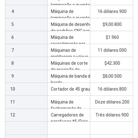
laminação a quente
4
para portas
Máquina de
16 dólares.900
laminação a quente
5
para armação e
Máquina de desenho
$9,00.800
cobertura
de padrões CNC para
6
escultura de
Máquina de
$1.960
diferentes desenhos
revestimento por
7
colagem de portas
Máquinas de
11 dólares.000
moldagem a vácuo
8
para portas
Máquinas de corte
$42.300
de precisão de
9
quatro lados com
Máquina de banda de
$8,00.500
transportadores
borda
10
Cortador de 45 graus
16 dólares.800
11
Máquina de
Doze dólares.200
fechamento de
12
fechaduras e
Carregadores de
Três dólares.900
dobradiças *2 (uma
parafusos *5 (Dois
para porta, a outra
para misturadoras,
para quadro/capa)
três para linhas de