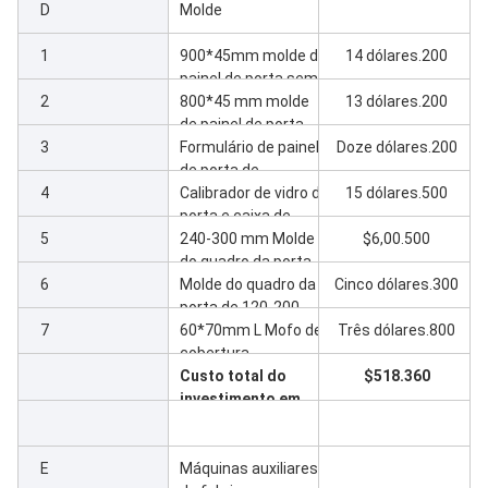
D
produção)
Molde
1
900*45mm molde de
14 dólares.200
painel de porta sem
2
calibrador
800*45 mm molde
13 dólares.200
de painel de porta
3
sem calibrador
Formulário de painel
Doze dólares.200
de porta de
4
700*45mm Sem
Calibrador de vidro de
15 dólares.500
calibrador
porta e caixa de
5
refrigeração por
240-300 mm Molde
$6,00.500
água
do quadro da porta
6
Molde do quadro da
Cinco dólares.300
porta de 120-200
7
mm
60*70mm L Mofo de
Três dólares.800
cobertura
Custo total do
$518.360
investimento em
máquinas de
instalação de
portas WPC
E
Máquinas auxiliares