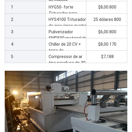
de fabrico
1
HYG50- forte
$8,00.800
Triturador para
2
reciclagem
HYS4100 Triturador
25 dólares.800
de eixo único quatro
3
reciclagem
Puliverizador
$6,00.800
SMP500 material de
4
reciclagem em pó
Chiller de 20 CV +
$8,00.170
torre de
5
arrefecimento de
Compressor de ar
$7,188
100 toneladas
tipo parafuso de 30
cv