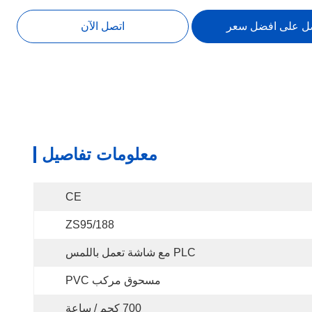
ل على افضل سعر
اتصل الآن
معلومات تفاصيل
CE
ZS95/188
PLC مع شاشة تعمل باللمس
مسحوق مركب PVC
700 كجم / ساعة