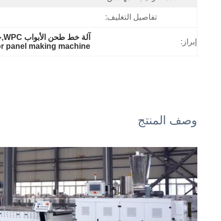
تفاصيل التغليف:
آلة خط طحن الأبواب WPC,خط إنتاج الأبواب المركبة من البيفيك,آلة تصنيع لوحات الأبواب WPC
إبراز:
 panel making machine
وصف المنتج