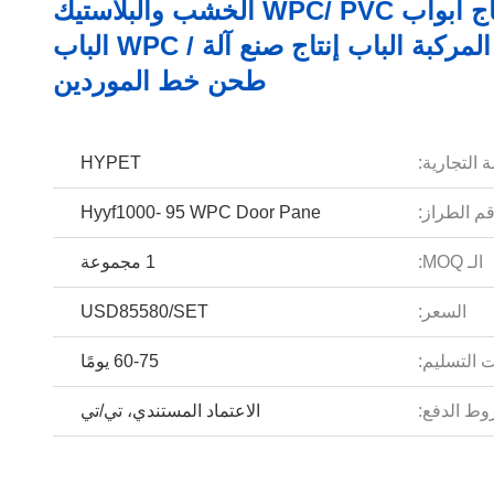
خط إنتاج أبواب WPC/ PVC الخشب والبلاستيك
الألواح المركبة الباب إنتاج صنع آلة / WPC الباب
طحن خط الموردين
 التجارية:
HYPET
م الطراز:
Hyyf1000- 95 WPC Door Pane
الـ MOQ:
1 مجموعة
السعر:
USD85580/SET
 التسليم:
60-75 يومًا
ط الدفع:
الاعتماد المستندي، تي/تي