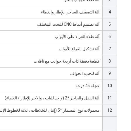
4
آلة التصفيف الساخن للإطار والغطاء
5
آلة تصميم أنماط CNC للنحت المختلف
6
آلة طلاء الغراء على الأبواب
7
آلة تشكيل الفراغ للأبواب
8
قطعة دقيقة ذات أربعة جوانب مع ناقلات
9
آلة لتحديد الحواف
10
عجلة 45 درجة
11
آلة القفل والحاجز *2 (واحد للباب ، والآخر للإطار / الغطاء)
12
محمولات نوع المسمار *5 (إثنان للخلاطات ، ثلاثة لخطوط الإنتاج)