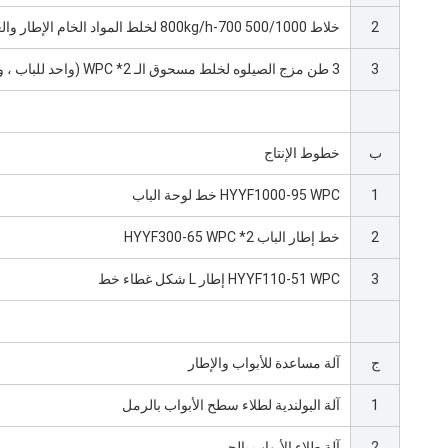
2
خلاط 500/1000 700-800kg/h لخلط المواد الخام الإطار والغطاء
3
3 طن مزج الصيلوه لخلط مسحوق الـ WPC *2 (واحد للباب ، والآخر للإطار / الغطاء)
ب
خطوط الإنتاج
1
HYYF1000-95 WPC خط لوحة الباب
2
خط إطار الباب HYYF300-65 WPC *2
3
HYYF110-51 WPC إطار L شكل غطاء خط
ج
آلة مساعدة للأبواب والإطار
1
آلة البولندية لطلاء سطح الأبواب بالرمل
2
آلة طلاء الأبواب بالحر