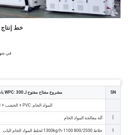
خط إنتاج أبواب  1000mm
في شهر واحد على 
SN
مشروع مفتاح مفتوح لـ WPC: 300 باب في اليوم
المواد الخام: PVC + الخشب + CaCo3+ المواد الكيميائية المختلطة
أ
آلة معالجة المواد الخام
1
خلاط 800/2500 1100-1300kg/h لخلط المواد الخام الباب