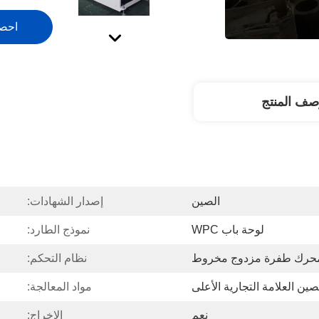
احص
صف المنتج
الصين
إصدار الشهادات:
لوحة باب WPC
نموذج الطارد:
حرك طفرة مزدوج مخروط
نظام التحكم:
مواد المعالجة:
نعم
الإخراج: