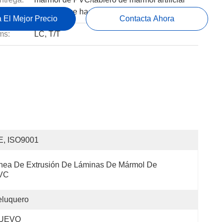
de PVC que hace la máq
 El Mejor Precio
Contacta Ahora
ms:
LC, T/T
E, ISO9001
nea De Extrusión De Láminas De Mármol De 
VC
eluquero
UEVO