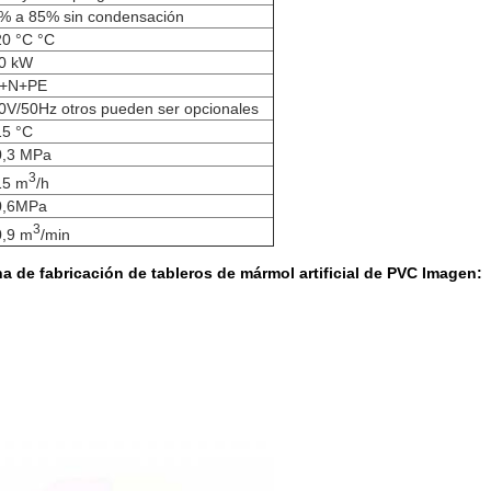
% a 85% sin condensación
20 °C °C
0 kW
+N+PE
0V/50Hz otros pueden ser opcionales
15 °C
0,3 MPa
3
15 m
/h
0,6MPa
3
0,9 m
/min
 de fabricación de tableros de mármol artificial de PVC Imagen: