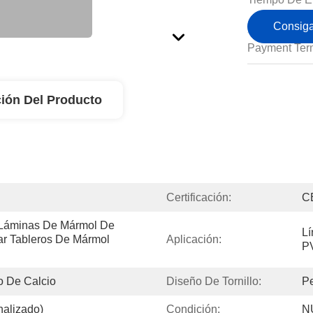
Consiga
Payment Ter
ión Del Producto
Certificación:
C
Láminas De Mármol De 
Lí
r Tableros De Mármol 
Aplicación:
P
o De Calcio
Diseño De Tornillo:
P
alizado)
Condición:
N