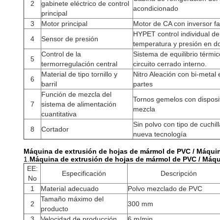
2
gabinete eléctrico de control
acondicionado
principal
3
Motor principal
Motor de CA con inversor 
HYPET control individual de
4
Sensor de presión
temperatura y presión en d
Control de la
Sistema de equilibrio térmi
5
termorregulación central
circuito cerrado interno.
Material de tipo tornillo y
Nitro Aleación con bi-metal
6
barril
partes
Función de mezcla del
Tornos gemelos con disposi
7
sistema de alimentación
mezcla
cuantitativa
Sin polvo con tipo de cuchill
8
Cortador
nueva tecnología
Máquina de extrusión de hojas de mármol de PVC / Máquina
1.
Máquina de extrusión de hojas de mármol de PVC / Máqui
EE:
Especificación
Descripción
No
1
Material adecuado
Polvo mezclado de PVC
Tamaño máximo del
2
300 mm
producto
3
Velocidad de producción
6 m/min.