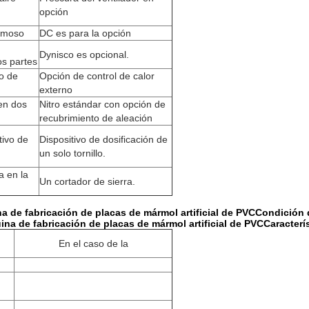
opción
famoso
DC es para la opción
Dynisco es opcional.
os partes
co de
Opción de control de calor
externo
 en dos
Nitro estándar con opción de
recubrimiento de aleación
tivo de
Dispositivo de dosificación de
un solo tornillo.
a en la
Un cortador de sierra.
 de fabricación de placas de mármol artificial de PVC
Condición 
na de fabricación de placas de mármol artificial de PVC
Caracterí
En el caso de la