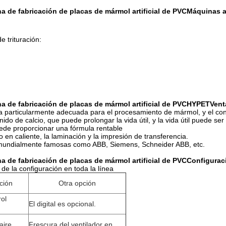
 de fabricación de placas de mármol artificial de PVC
Máquinas au
e trituración:
 de fabricación de placas de mármol artificial de PVC
HYPET
Vent
sea particularmente adecuada para el procesamiento de mármol, y el 
tenido de calcio, que puede prolongar la vida útil, y la vida útil puede
uede proporcionar una fórmula rentable
 en caliente, la laminación y la impresión de transferencia.
mundialmente famosas como ABB, Siemens, Schneider ABB, etc.
 de fabricación de placas de mármol artificial de PVC
Configurac
de la configuración en toda la línea
ción
Otra opción
rol
El digital es opcional.
aire
Frescura del ventilador en