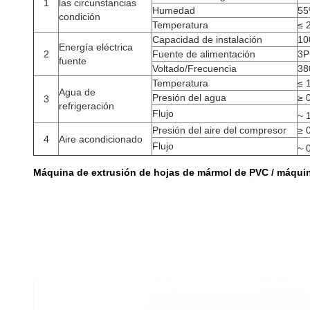
1
las circunstancias
Humedad
55
condición
Temperatura
≤ 
Capacidad de instalación
10
Energía eléctrica
2
Fuente de alimentación
3P
fuente
Voltado/Frecuencia
38
Temperatura
≤ 
Agua de
Presión del agua
≥ 
3
refrigeración
Flujo
~ 
Presión del aire del compresor
≥ 
4
Aire acondicionado
Flujo
~ 
Máquina de extrusión de hojas de mármol de PVC / máquina