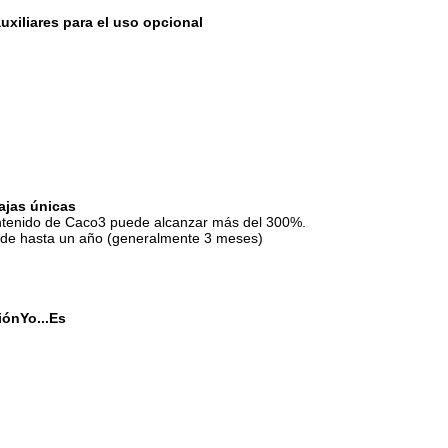
xiliares para el uso opcional
ajas únicas
contenido de Caco3 puede alcanzar más del 300%.
 ser de hasta un año (generalmente 3 meses)
ión
Yo...
Es