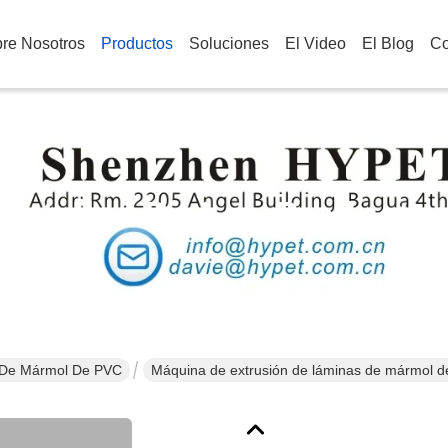
re Nosotros
Productos
Soluciones
El Video
El Blog
Co
Detalles De Los Producto
 De Mármol De PVC
Máquina de extrusión de láminas de mármol de 
PVC