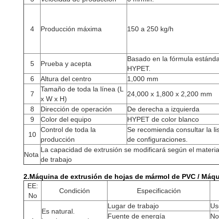
4
Producción máxima
150 a 250 kg/h
Basado en la fórmula estánd
5
Prueba y acepta
HYPET.
6
Altura del centro
1,000 mm
Tamaño de toda la línea (L
7
24,000 x 1,800 x 2,200 mm
x W x H)
8
Dirección de operación
De derecha a izquierda
9
Color del equipo
HYPET de color blanco
Control de toda la
Se recomienda consultar la li
10
producción
de configuraciones.
La capacidad de extrusión se modificará según el materia
Nota
de trabajo
2.
Máquina de extrusión de hojas de mármol de PVC / Máqui
EE:
Condición
Especificación
No
Lugar de trabajo
Us
Es natural.
Fuente de energía
No