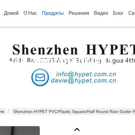
Домой
О Нас
Продукты
Решения
Видео
Блог
Св
бная Информация О
кции
ля
Shenzhen HYPET PVC/Plastic Square/Half Round Rain Gutter 