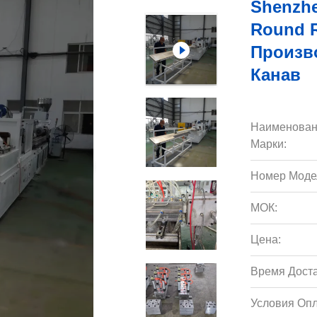
Shenzhe
Round R
Произв
Канав
Наименован
Марки:
Номер Моде
МОК:
Цена:
Время Доста
Условия Опл