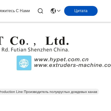
яжитесь С Нами
Цитата
Production Line Производитель полукруглых дождевых канав