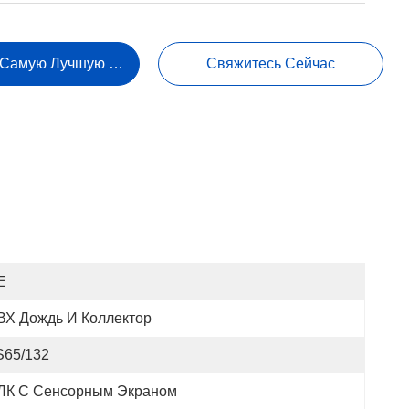
 Самую Лучшую Цену
Свяжитесь Сейчас
E
ВХ Дождь И Коллектор
S65/132
ЛК С Сенсорным Экраном