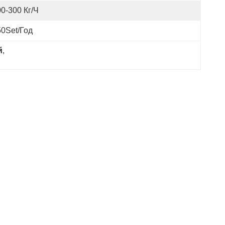
0-300 Кг/ч
50Set/год
й
, 