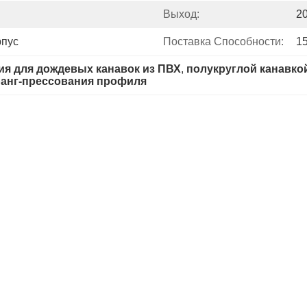
Выход:
20
рпус
Поставка Способности:
1
ия для дождевых канавок из ПВХ
, 
полукруглой канавко
ранг-прессования профиля