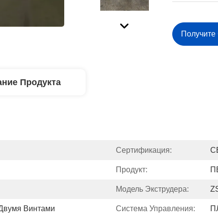
Получите
ние Продукта
Сертификация:
C
Продукт:
П
Модель Экструдера:
Z
 Двумя Винтами
Система Управления:
П