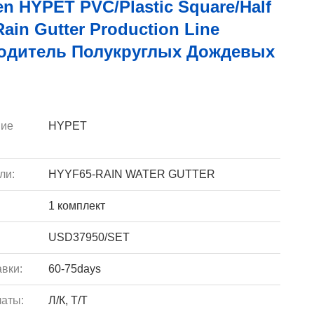
n HYPET PVC/Plastic Square/Half
ain Gutter Production Line
одитель Полукруглых Дождевых
ие
HYPET
ли:
HYYF65-RAIN WATER GUTTER
1 комплект
USD37950/SET
вки:
60-75days
аты:
Л/К, Т/Т