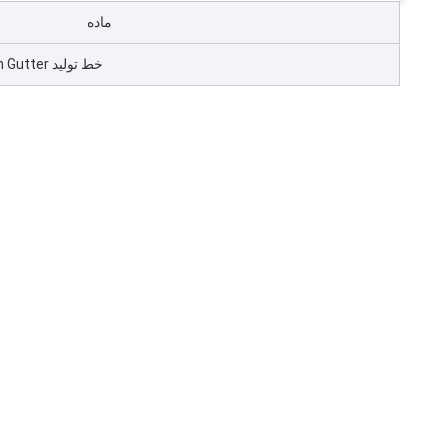
ماده
خط تولید PVC Rain Gutter با اکسترودر ZS55/120