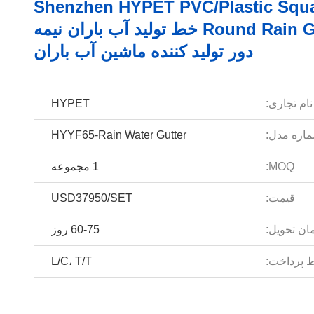
Shenzhen HYPET PVC/Plastic Squa
Round Rain Gutter خط تولید آب باران نیمه
دور تولید کننده ماشین آب باران
نام تجاری:
HYPET
اره مدل:
HYYF65-Rain Water Gutter
MOQ:
1 مجموعه
قیمت:
USD37950/SET
ان تحویل:
60-75 روز
 پرداخت:
L/C، T/T