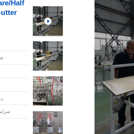
re/Half
شم
زم
شرایط