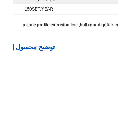
150SET/YEAR
plastic profile extrusion line
, 
half round gutter 
توضیح محصول