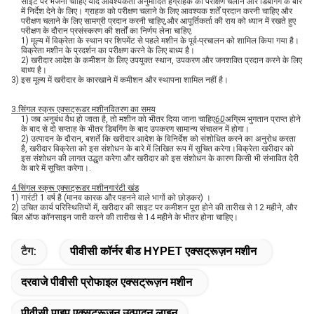
साइट पर भेजना चाहिए यदि आवश्यकता अनुमोदित हैग्राहक को परीक्षण चलाने और डिबगिंग के बारे
में निर्देश देने के लिए। ग्राहक को परीक्षण चलाने के लिए आवश्यक शर्तें प्रदान करनी चाहिए और
परीक्षण चलाने के लिए सामग्री प्रदान करनी चाहिए,और आपूर्तिकर्ता की राय को ध्यान में रखते हुए
परीक्षण के दौरान प्रसंस्करण की शर्तों का निर्णय लेना चाहिए.
1) मूल्य में विक्रेता के स्थान पर शिपमेंट से पहले मशीन के पूर्व-प्रचालन को शामिल किया गया है।
विक्रेता मशीन के प्रदर्शन का परीक्षण करने के लिए बाध्य है।
2) खरीदार आदेश के कमीशन के लिए उपयुक्त स्थान, उपकरण और जनशक्ति प्रदान करने के लिए
बाध्य है।
3) इस मूल्य में खरीदार के कारखाने में कमीशन और स्थापना शामिल नहीं है।
3.
सिंगल स्क्रू एक्सट्रूडर मशीन
वितरण का समय
1) जब अनुबंध वैध हो जाता है, तो मशीन को भीतर दिया जाना चाहिए
60
अग्रिम भुगतान प्राप्त होने
के बाद से दो सप्ताह के भीतर डिबगिंग के बाद उपकरण सामान्य संचालन में होगा।
2) उत्पादन के दौरान, बशर्ते कि खरीदार आदेश के विनिर्देश को संशोधित करने का अनुरोध करता
है, खरीदार विक्रेता को इस संशोधन के बारे में लिखित रूप में सूचित करेगा।विक्रेता खरीदार को
इस संशोधन की लागत उद्धृत करेगा और खरीदार को इस संशोधन के कारण किसी भी संभावित देरी
के बारे में सूचित करेगा।.
4.
सिंगल स्क्रू एक्सट्रूडर मशीन
गारंटी खंड
1) गारंटी 1 वर्ष है (मानव कारक और पहनने वाले भागों को छोड़कर) ।
2) उचित कार्य परिस्थितियों में, खरीदार की साइट पर कमीशन पूरा होने की तारीख से 12 महीने, और
बिल ऑफ कॉनसाइन जारी करने की तारीख से 14 महीने के भीतर होना चाहिए।
टैग:
पीवीसी कॉर्नर बीड HYPET एक्सट्रूज़न मशीन
दरवाजे पीवीसी प्रोफाइल एक्सट्रूज़न मशीन
पीवीसी पाइप एक्सट्रूज़न उत्पादन लाइन