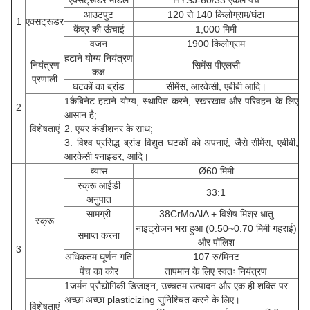
एक्सट्रूडर मॉडल
HYSJ-60/33 एकल पेंच
आउटपुट
120 से 140 किलोग्राम/घंटा
1
एक्सट्रूडर
केंद्र की ऊंचाई
1,000 मिमी
वजन
1900 किलोग्राम
हटाने योग्य नियंत्रण
नियंत्रण
सिमेंस पीएलसी
कक्ष
प्रणाली
घटकों का ब्रांड
सीमेंस, आरकेसी, एबीबी आदि।
1कैबिनेट हटाने योग्य, स्थापित करने, रखरखाव और परिवहन के लिए
2
आसान है;
विशेषताएं
2. एयर कंडीशनर के साथ;
3. विश्व प्रसिद्ध ब्रांड विद्युत घटकों को अपनाएं, जैसे सीमेंस, एबीबी,
आरकेसी श्नाइडर, आदि।
व्यास
Ø60 मिमी
स्क्रू आईडी
33:1
अनुपात
सामग्री
38CrMoAlA + विशेष मिश्र धातु
स्क्रू
नाइट्रोजन भरा हुआ (0.50~0.70 मिमी गहराई)
समाप्त करना
और पॉलिश
3
अधिकतम घूर्णन गति
107 रु/मिनट
पेंच का कोर
तापमान के लिए स्वतः नियंत्रण
1जर्मन प्रौद्योगिकी डिजाइन, उच्चतम उत्पादन और एक ही शक्ति पर
अच्छा अच्छा plasticizing सुनिश्चित करने के लिए।
विशेषताएं