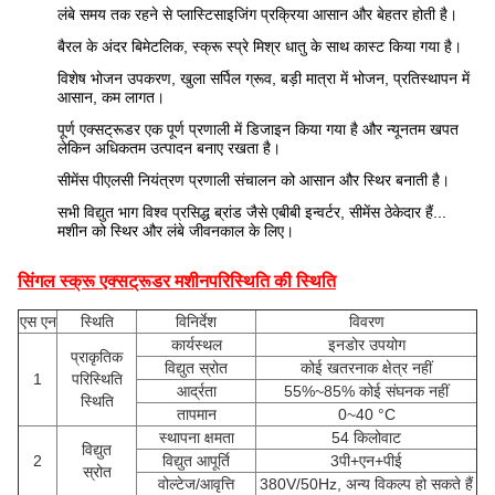
लंबे समय तक रहने से प्लास्टिसाइजिंग प्रक्रिया आसान और बेहतर होती है।
बैरल के अंदर बिमेटलिक, स्क्रू स्प्रे मिश्र धातु के साथ कास्ट किया गया है।
विशेष भोजन उपकरण, खुला सर्पिल ग्रूव, बड़ी मात्रा में भोजन, प्रतिस्थापन में
आसान, कम लागत।
पूर्ण एक्सट्रूडर एक पूर्ण प्रणाली में डिजाइन किया गया है और न्यूनतम खपत
लेकिन अधिकतम उत्पादन बनाए रखता है।
सीमेंस पीएलसी नियंत्रण प्रणाली संचालन को आसान और स्थिर बनाती है।
सभी विद्युत भाग विश्व प्रसिद्ध ब्रांड जैसे एबीबी इन्वर्टर, सीमेंस ठेकेदार हैं...
मशीन को स्थिर और लंबे जीवनकाल के लिए।
सिंगल स्क्रू एक्सट्रूडर मशीन
परिस्थिति की स्थिति
एस एन
स्थिति
विनिर्देश
विवरण
कार्यस्थल
इनडोर उपयोग
प्राकृतिक
विद्युत स्रोत
कोई खतरनाक क्षेत्र नहीं
1
परिस्थिति
आर्द्रता
55%~85% कोई संघनक नहीं
स्थिति
तापमान
0~40 °C
स्थापना क्षमता
54 किलोवाट
विद्युत
2
विद्युत आपूर्ति
3पी+एन+पीई
स्रोत
वोल्टेज/आवृत्ति
380V/50Hz, अन्य विकल्प हो सकते हैं