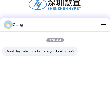
Redes Sociales
Xiang
9:32 AM
Contacto rápido
Good day, what product are you looking for?
Teléfono
+86-755-25851003
Correo electrónico
info@hypet.com.cn
DIRECCIÓN
Habitación 2205 del edificio 4 de la calle BAGUA,
Shenzhen, China.