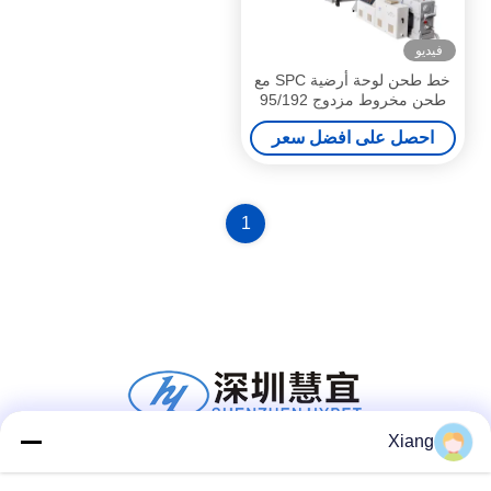
فيديو
خط طحن لوحة أرضية SPC مع
طحن مخروط مزدوج 95/192
إنتاج 800k / h
احصل على افضل سعر
1
Xiang
وسائل التواصل الاجتماعي