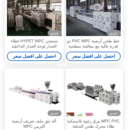
فيديو
فيديو
خط طحن أرضية PVC WPC ذو
شنتشن HYPET WPC غطاء
قدرة عالية مع معالجة سطحية
الجدار لوحة الجدار الداخلية
لفيلم التصفيف مع طواقم طحن
اللوحة الكبيرة مع طبقة نمط
احصل على افضل سعر
احصل على افضل سعر
مخروطية مزدوجة
طحن آلة صنع خط الإنتاج
فيديو
فيديو
WPC PVC ورق رغوة بلاستيكية
آلة بثق ملف تعريف أرضية
طلاء محرك طحن التدفئة
التزيين WPC