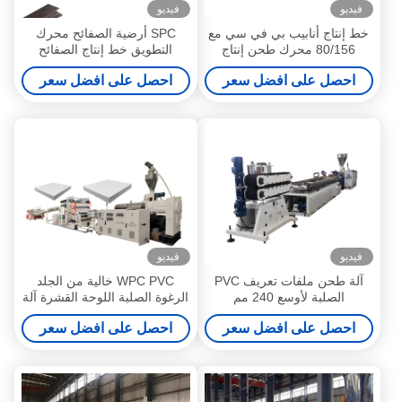
فيديو
فيديو
خط إنتاج أنابيب بي في سي مع
SPC أرضية الصفائح محرك
80/156 محرك طحن إنتاج
التطويق خط إنتاج الصفائح
500kg / h
المركبة البلاستيكية الحجرية
احصل على افضل سعر
احصل على افضل سعر
فيديو
فيديو
آلة طحن ملفات تعريف PVC
WPC PVC خالية من الجلد
الصلبة لأوسع 240 مم
الرغوة الصلبة اللوحة القشرة آلة
طحن البلاستيكية للأثاث تزيين
احصل على افضل سعر
احصل على افضل سعر
المنزل الإعلان