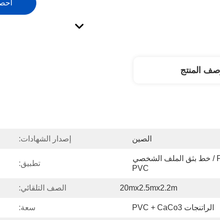
احص
صف المنتج
الصين
إصدار الشهادات:
آلة بثق الملف الشخصي PVC / خط بثق الملف الشخصي 
تطبيق:
PVC
20mx2.5mx2.2m
الصف التلقائي:
الراتنجات PVC + CaCo3
سعة: