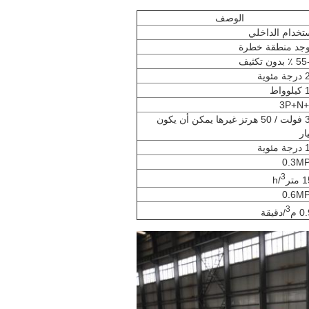
الوصف
ستخدام الداخلي
يوجد منطقة خطرة
دون تكثيف
اط
3P+N
380 فولت / 50 هرتز غيرها يمكن أن يكون
ار
3
/h
3
/دقيقة