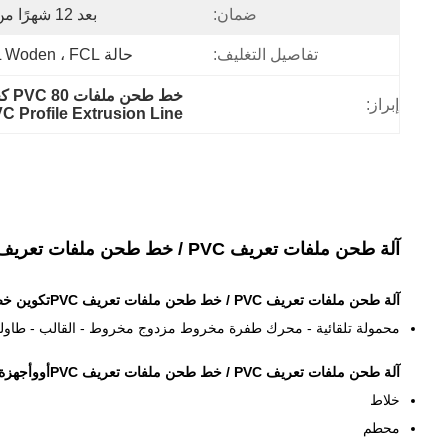
ضمان:
بعد 12 شهرًا من التثبيت في المكان المحلي
تفاصيل التغليف:
حالة LCL Woden ، FCL مع تثبيت الفيلم والحبل
خط طحن ملفات PVC 80 كجم / ساعة,120KG/H خط طحن ملفات تعريف PVC,خط إنتاج ملفات PVC 80KG/H
إبراز:
 Profile Extrusion Line
آلة طحن ملفات تعريف PVC / خط طحن ملفات تعريف PVC
آلة طحن ملفات تعريف PVC / خط طحن ملفات تعريف PVC
تكوين خط 
محمولة تلقائية - محرك طفرة مخروط مزدوج مخروط - القالب - طاولة 
آلة طحن ملفات تعريف PVC / خط طحن ملفات تعريف PVC
أوو
أجهزة 
خلاط
محطم