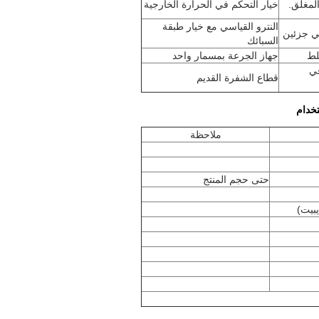
المغلق.
خيار التحكم في الحرارة الخارجية
النترو القياسي مع خيار طبقة
في جزئين
السبائك
لط
جهاز الجرعة بمسمار واحد
في
قطاع الشفرة القديم
خدام
ملاحظة
حتى حجم المنتج
يبيت)