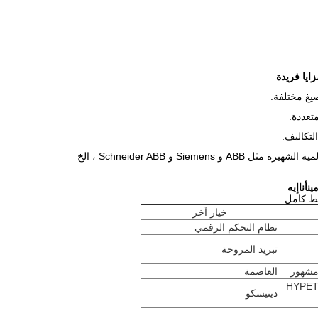
ايا فريدة
تعددة.
لتكاليف.
مين
أنا
إيه
خط كامل
خيار آخر
نظام التحكم الرقمي
تبريد المروحة
مشهور
العاصمة
حكم الحرارة والضغط الفردي HYPET
دينيسكو