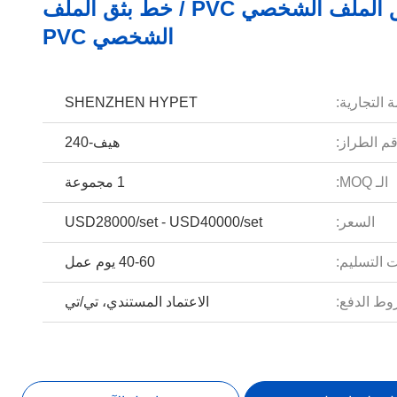
آلة بثق الملف الشخصي PVC / خط بثق الملف
الشخصي PVC
 التجارية:
SHENZHEN HYPET
م الطراز:
هيف-240
الـ MOQ:
1 مجموعة
السعر:
USD28000/set - USD40000/set
 التسليم:
40-60 يوم عمل
ط الدفع:
الاعتماد المستندي، تي/تي