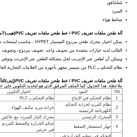
مُسْتَدْفِق
المبرد
ضاغط هواء
آلة طحن ملفات تعريف PVC / خط طحن ملفات تعريف PVC
(هيب)
T
مز
يمكن اختيار محرك طحن مزدوج المسمار HYPET ، مناسب لمنتجات صيغ مختلفة.
القالب لديه خيارات متعددة من تجويف واحد، تجويف مزدوج، وتجويف م
ويمكن أن تُطعن عبر الإنترنت لحل مشكلة الطعن عبر الإنترنت وتوفير ا
نظام التحكم بـ PLC من سيمنز مجهز بأجهزة من العلامات التجارية العالمية الشهيرة مثل ABB و Siemens و Schneider ABB ، الخ
آلة طحن ملفات تعريف PVC / خط طحن ملفات تعريف PVC
(إيف)
التأ
ملاحظة: هذا الجدول كما الملف المرفق الذي هو لتحديد التكوين على 
SN
البنود
اختيار التكوين
1
نظام التحكم في الإنتاج
نظام التحكم بـ PLC
نظام التبريد لخزانة التحكم
2
خزانة تبريد مكيف الهواء
الكهربائية الرئيسية
3
المحرك الرئيسي
محرك التيار المتردد مع عاكس 
ت
4
جهاز استشعار الضغط
في جزئين
التحكم في تنظيم الحرارة في