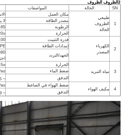
2الظروف الظروف
SN
الحالة
المواصفات
مكان العمل
الا
طبيعي
مصدر الطاقة
لا 
1
الظروف
الرطوبة
55-85 ٪ ب
الحالة
الحرارة
≤20 درجة مئوية
قدرة التثبيت
100 كيلوو
الكهرباء
إمدادات الطاقة
+PE
2
المصدر
الجهد/التردد
اختي
الحرارة
≤15 درجة مئوية
ضغط الماء
≥0.3MPa
3
مياه التبريد
التدفق
~ 15 متر
ضغط الهواء في الضاغط
≥0.6MPa
4
مكيف الهواء
التدفق
~ 0.9 م