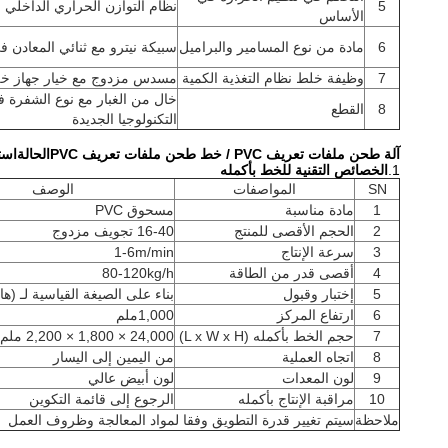
5
نظام التوازن الحراري الداخلي 
الأساس
6
مادة من نوع المسامير والبراميل
سبيكة نيترو مع ثنائي المعادن 
7
وظيفة خلط نظام التغذية الكمية
مسدس مزدوج مع خيار جهاز خ
خال من الغبار مع نوع الشفرة 
8
القطع
التكنولوجيا الجديدة
آلة طحن ملفات تعريف PVC / خط طحن ملفات تعريف PVC
الحالة
است
1.
الخصائص التقنية للخط بأكمله
SN
المواصفات
الوصف
1
مادة مناسبة
مسحوق PVC
2
الحجم الأقصى للمنتج
16-40 تجويف مزدوج
3
سرعة الإنتاج
1-6m/min
4
أقصى قدر من الطاقة
80-120kg/h
5
إختبار وقبول
بناء على الصيغة القياسية لـ (ها
6
ارتفاع المركز
1,000ملم
7
حجم الخط بأكمله (L x W x H)
24,000 × 1,800 × 2,200 ملم
8
اتجاه العملية
من اليمين إلى اليسار
9
لون المعدات
لون أبيض عالي
10
مراقبة الإنتاج بأكمله
الرجوع إلى قائمة التكوين
ملاحظة
سيتم تغيير قدرة التطويق وفقا لمواد المعالجة وظروف العمل