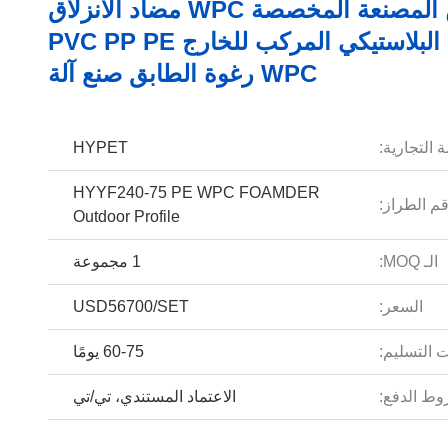
الصين المصنعة المخصصة WPC مضاد الانزلاق
الخشب البلاستيكي المركب للخارج PVC PP PE
WPC رغوة الطابق صنع آلة
 التجارية:
HYPET
HYYF240-75 PE WPC FOAMDER
م الطراز:
Outdoor Profile
الـ MOQ:
1 مجموعة
السعر:
USD56700/SET
 التسليم:
60-75 يومًا
ط الدفع:
الاعتماد المستندي، تي/تي