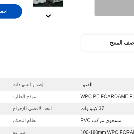
احص
صف المنتج
الصين
إصدار الشهادات:
WPC PE FOARDAME F
نموذج الطارد:
37 كيلو وات
الحد الأقصى للإخراج:
مسحوق مركب PVC
نظام التحكم:
100-180mm WPC F
سرعة: