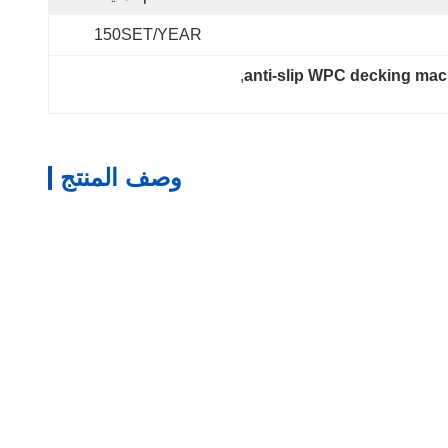
150SET/YEAR
, 
anti-slip WPC decking mac
وصف المنتج