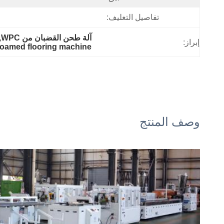
تفاصيل التغليف:
آلة طحن القضبان من WPC,آلة حفر مكافحة الانزلاق WPC,آلة طلاء الأرضيات من البلاستيك
إبراز:
oamed flooring machine
وصف المنتج