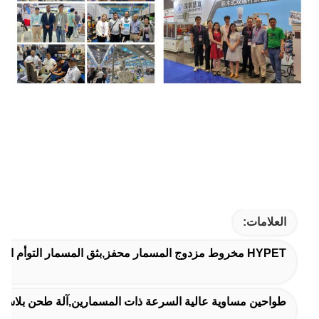
العلامات:
HYPET مخروط مزدوج المسمار محفز,بثق المسمار التوأم المخروطي,آلة لإنتاج ورق لإنتاج صفائح الأنابيب
طواحين مساوية عالية السرعة ذات المسمارين,آلة طحن بلاستيك