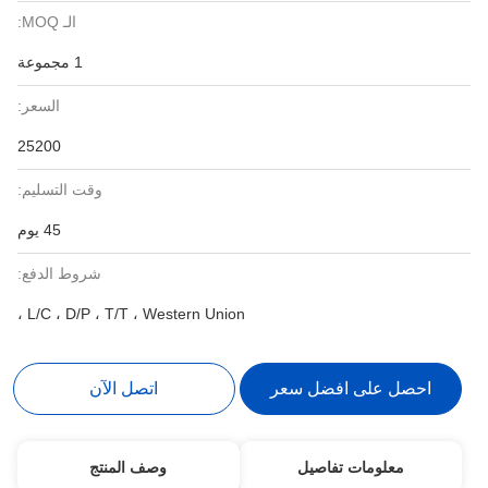
الـ MOQ:
1 مجموعة
السعر:
25200
وقت التسليم:
45 يوم
شروط الدفع:
L/C ، D/P ، T/T ، Western Union ،
احصل على افضل سعر
اتصل الآن
معلومات تفاصيل
وصف المنتج