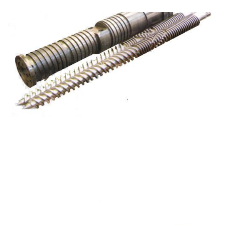
110kw آلة الطحن