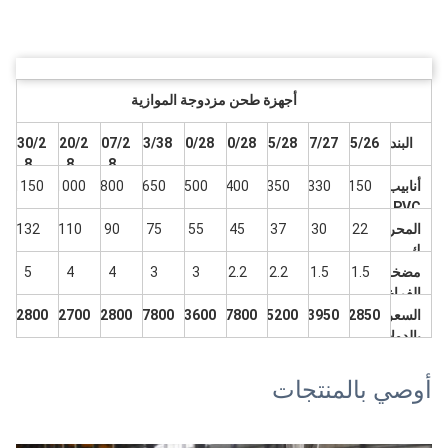
أجهزة طحن مزدوجة الموازية
البند
65/26
67/27
75/28
80/28
90/28
93/38
107/2
120/2
130/2
8
8
8
أنابيب
150
330
350
400
500
650
800
1000
1150
PVC
الخارج
المحر
22
30
37
45
55
75
90
110
132
ة
ك
الرئي
مضخة
1.5
1.5
2.2
2.2
3
3
4
4
5
سي
الفراغ
kw
kw
السعر
22850
23950
25200
27800
33600
37800
42800
52700
62800
بالدولا
ر
الأمريك
أوصي بالمنتجات
ي