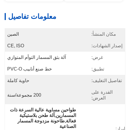
معلومات تفاصيل
مكان المنشأ:
الصين
إصدار الشهادات:
CE, ISO
غرض:
آلة بثق المسمار التوأم المتوازي
تطبيق:
خط صنع أنابيب PVC-O
تفاصيل التغليف:
حاوية كاملة
القدرة على
200 مجموعة/سنة
العرض:
طواحين مساوية عالية السرعة ذات 
المسمارين,آلة طحن بلاستيكية 
فعالة,طاحونة مزدوجة المسمار 
الصناعية
إبراز: