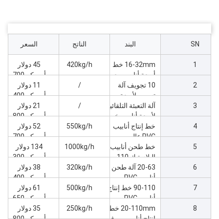
SN
البند
الناتج
السعر
1
16-32mm خط
420kg/h
45 دولار
أربعة أنابيب مع
أمريكي700
2
10 تجويف آلة
65/132-45kw
/
11 دولار
طحن
تسمير لأربعة
أمريكي400
3
آلة التعبئة التلقائية
خيوط أنابيب القناة
/
21 دولار
16-32 خط
لأربعة أنابيب خيط
أمريكي800
4
16-32 آلة
خط إنتاج أنابيب
550kg/h
52 دولار
PVC عالي
أمريكي700
5
السرعة 50-110
خط طحن أنابيب
1000kg/h
134 دولار
البلاستيك 110-
أمريكي300
6
200 عالية السرعة
20-63 آلة طحن
320kg/h
38 دولار
أنابيب PVC
أمريكي400
7
مزدوجة
90-110 خط إنتاج
500kg/h
61 دولار
أنابيب PVC
أمريكي650
8
مزدوجة
20-110mm خط
250kg/h
35 دولار
إنتاج أنابيب بي في
أمريكي800