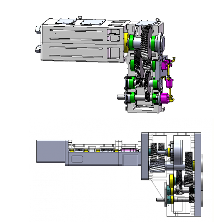
مزدوج مخروط