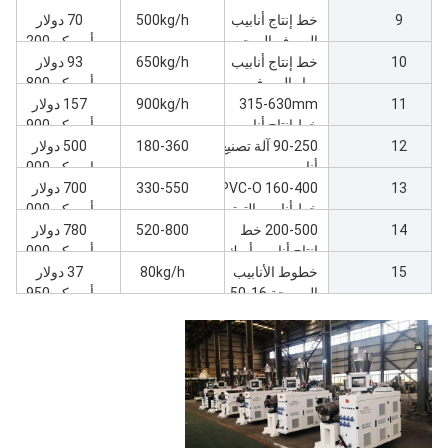
9
خط إنتاج أنابيب
سي الرأس مرتين
500kg/h
70 دولار
الصرف الصحي
أمريكي200
10
110-250mm
خط إنتاج أنابيب
650kg/h
93 دولار
PVC
مياه الصرف
أمريكي800
11
315-630mm
الصحي الكبيرة
900kg/h
157 دولار
250-400 مم PVC
خط إنتاج أنابيب
أمريكي900
12
PVC كبيرة الحجم
90-250 آلة تصنيع
180-360
500 دولار
أنابيب من
امريكي000
13
البيفيكس-أو
160-400 PVC-O
330-550
700 دولار
خط أنابيب التوتر
أمريكي000
14
الثنائي
200-500 خط
520-800
780 دولار
إنتاج أنابيب أوبك
أمريكي000
15
ضمان MRS500
خطوط الأنابيب
80kg/h
37 دولار
المموجة 16-50
أمريكي950
بدون قالب