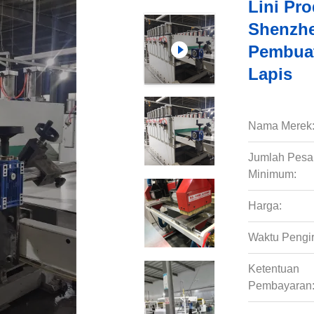
Lini Pro
Shenzhe
Pembuat
Lapis
Nama Merek
Jumlah Pes
Minimum:
Harga:
Waktu Pengi
Ketentuan
Pembayaran