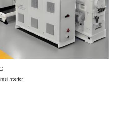
VC
si interior.