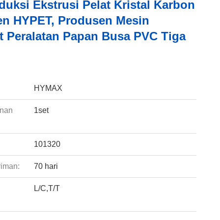
duksi Ekstrusi Pelat Kristal Karbon
n HYPET, Produsen Mesin
 Peralatan Papan Busa PVC Tiga
:
HYMAX
anan
1set
101320
riman:
70 hari
L/C,T/T
: