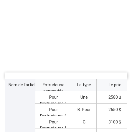
Nom de l'article
Extrudeuse
Le type
Le prix
appropriée
Pour
Une
2580 $
l'extrudeuse à
double vis
Pour
B. Pour
2650 $
l'extrudeuse à
conique
ZS55/120
double vis
Pour
C
3100 $
l'extrudeuse à
conique