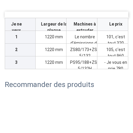
Je ne
Largeur de la
Machines à
Le prix
veux
plaque
extruder
pas.
1
1220 mm
Le nombre
101, c'est
d'émissions de
tout.320
CO2 est
2
1220 mm
ZS80/173+ZS6
105, c'est
déterminé par
5/132
tout.960
la méthode
3
1220 mm
PS95/188+ZS6
- Je vous en
suivante:
5/132H
prie.780
Recommander des produits