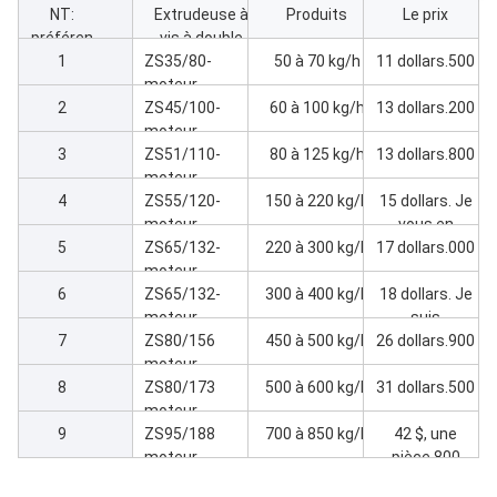
NT:
Extrudeuse à
Produits
Le prix
préféren
vis à double
ce
1
ZS35/80-
cône en PVC
50 à 70 kg/h
11 dollars.500
moteur
2
principal 7kw
ZS45/100-
60 à 100 kg/h
13 dollars.200
Extrudeuse
moteur
3
principal18kw
ZS51/110-
80 à 125 kg/h
13 dollars.800
Extrudeuse
moteur
4
principal22kw
ZS55/120-
150 à 220 kg/h
15 dollars. Je
Extrudeuse
moteur
vous en
5
principal30kw
ZS65/132-
220 à 300 kg/h
17 dollars.000
prie.200
Extrudeuse
moteur
6
principal 37kw
ZS65/132-
300 à 400 kg/h
18 dollars. Je
Extrudeuse
moteur
suis
7
principal45kw
ZS80/156
450 à 500 kg/h
26 dollars.900
désolé.500
Extrudeuse
moteur
8
principal 55 kW
ZS80/173
500 à 600 kg/h
31 dollars.500
machine à
moteur
9
extruder
principal75kw
ZS95/188
700 à 850 kg/h
42 $, une
Extrudeuse
moteur
pièce.800
principal 110 kW