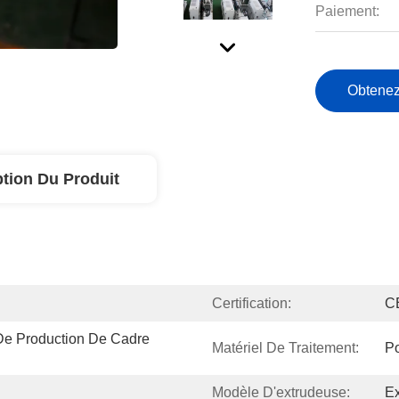
Paiement:
Obtenez
ption Du Produit
Certification:
C
e Production De Cadre 
Matériel De Traitement:
P
Modèle D'extrudeuse:
Ex