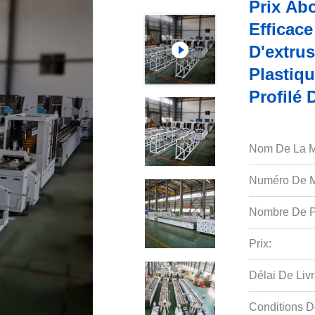
Prix Ab
Efficac
D'extrus
Plastiq
Profilé 
Nom De La M
Numéro De M
Nombre De P
Prix:
Délai De Livr
Conditions D