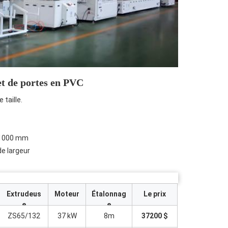
et de portes en PVC
 taille.
0-1000 mm
e largeur
Extrudeus
Moteur
Étalonnag
Le prix
e
e
ZS65/132
37 kW
8m
37200 $