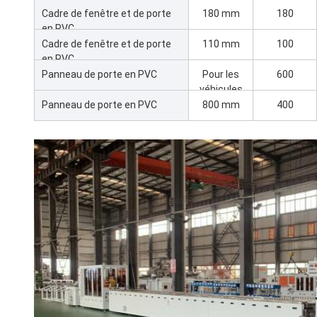
Cadre de fenêtre et de porte
180 mm
180
en PVC
Cadre de fenêtre et de porte
110 mm
100
en PVC
Panneau de porte en PVC
Pour les
600
véhicules
à moteur
Panneau de porte en PVC
800 mm
400