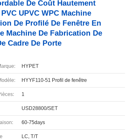
ordable De Coût Hautement
e PVC UPVC WPC Machine
ion De Profilé De Fenêtre En
ue Machine De Fabrication De
De Cadre De Porte
arque:
HYPET
odèle:
HYYF110-51 Profil de fenêtre
ièces:
1
USD28800/SET
aison:
60-75days
e
LC, T/T