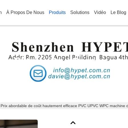
n
À Propos De Nous
Produits
Solutions
Vidéo
Le Blog
Détails Des Produits
Prix abordable de coût hautement efficace PVC UPVC WPC machine d'e
fabrication de profilé de cadre de porte