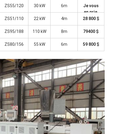
ZS55/120
30 kW
6m
Je vous
en prie.
ZS51/110
22 kW
4m
28 800 $
ZS95/188
110 kW
8m
79400 $
ZS80/156
55 kW
6m
59 800 $