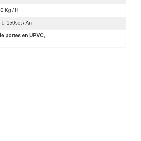
0 Kg / H
t:
150set / An
 de portes en UPVC
, 