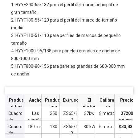
1. HYYF240-65/132 para el perfil del marco principal de
gran tamaño.
2. HYYF180-55/120 para el perfil del marco de tamaño
medio
3. HYYF110-51/110 para perfiles de marcos de pequeño
tamaño
4. HYYF1000-95/188 para paneles grandes de ancho de
800-1000 mm
5. HYYF800-80/156 para paneles grandes de 600-800 mm
de ancho
Product
Ancho
Producc
Extrusor
El
Calibrad
Precio
o final
ión
motor
or
Cuadro
Las
250
ZS65/13
37kw
8 metros
37200
de
demás:
2
dólares
ventana
Cuadro
180 mm
180
ZS55/12
30 kW
6 metros
$33,430
s y
de
0