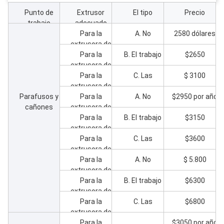
Punto de
Extrusor
El tipo
Precio
trabajo
adecuado
Para la
A. No
2580 dólares
extrusora de
tornillos
Para la
B. El trabajo
$2650
extrusora de
gemelos
tornillos
cónicos
Para la
C. Las
$ 3100
extrusora de
ZS55/120
gemelos
Parafusos y
tornillos
cónicos
Para la
A. No
$2950 por año
cañones
extrusora de
ZS55/120
gemelos
tornillos
cónicos
Para la
B. El trabajo
$3150
extrusora de
ZS55/120
gemelos
tornillos
cónicos
Para la
C. Las
$3600
extrusora de
ZS65/132
gemelos
tornillos
cónicos
Para la
A. No
$ 5.800
extrusora de
ZS65/132
gemelos
tornillos
cónicos
Para la
B. El trabajo
$6300
extrusora de
ZS65/132
gemelos
tornillos
cónicos
Para la
C. Las
$6800
extrusora de
ZS80/156
gemelos
tornillos
cónicos
Para la
$3050 por año