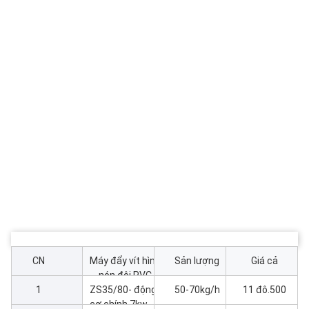
CN
Máy đẩy vít hình
Sản lượng
Giá cả
nón đôi PVC
1
ZS35/80- động
50-70kg/h
11 đô.500
cơ chính 7kw