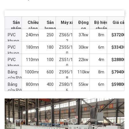
Sản
Chiều
Sản
Máy xả
Động
Bộ hiệu
Giá cả
phẩm
rộng
lượng
cơ
chuẩn
cuối
PVC
240mm
250
ZS65/13
37kw
8m
$37200
khung
2
cửa sổ
PVC
180mm
180
ZS55/12
30kw
6m
$33430
và cửa
khung
0
sổ
cửa sổ
PVC
110mm
100
ZS51/11
22kw
4m
$28800
và cửa
khung
0
sổ
cửa sổ
Bảng
1000mm
600
ZS95/18
110kw
8m
$79400
và cửa
cửa PVC
8
sổ
Bảng
800mm
400
ZS80/15
55kw
6m
$59800
cửa PVC
6