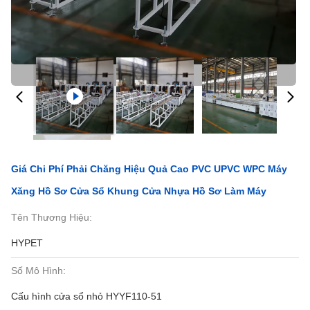
Giá Chi Phí Phải Chăng Hiệu Quả Cao PVC UPVC WPC Máy
Xăng Hồ Sơ Cửa Sổ Khung Cửa Nhựa Hồ Sơ Làm Máy
Tên Thương Hiệu:
HYPET
Số Mô Hình:
Cấu hình cửa sổ nhỏ HYYF110-51