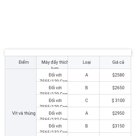
Điểm
Máy đẩy thích
Loại
Giá cả
hợp
Đối với
A
$2580
ZS55/120 Conic
Twin Screw
Đối với
B
$2650
ZS55/120 Conic
Extruder
Twin Screw
Đối với
C
$ 3100
ZS55/120 Conic
Extruder
Vít và thùng
Twin Screw
Đối với
A
$2950
ZS65/132 Conic
Extruder
Twin Screw
Đối với
B
$3150
ZS65/132 Conic
Extruder