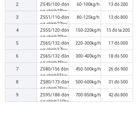
2
Máy ép
ZS45/100-động
60-100kg/h
13 đô.200
cơ chính18kw
3
Máy ép
ZS51/110-động
80-125kg/h
13 đô.800
cơ chính22kw
4
Máy ép
ZS55/120-động
150-220kg/h
15 đô la.200
cơ chính30kw
5
Máy ép
ZS65/132-động
220-300kg/h
17 đô.000
cơ chính37kw
6
Máy ép
ZS65/132-động
300-400kg/h
18 đô.500
cơ chính45kw
7
Máy ép
ZS80/156 động
450-500kg/h
26 đô.900
cơ chính55kw
8
Máy ép
ZS80/173-động
500-600kg/h
31 đô.500
cơ chính75kw
9
Máy ép
ZS95/188-động
700-850kg/h
42 đô.800
cơ chính110kw
Máy ép