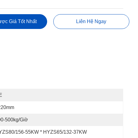
ợc Giá Tốt Nhất
Liên Hệ Ngay
E
220mm
00-500kg/giờ
YZS80/156-55KW * HYZS65/132-37KW