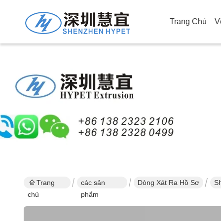
Trang Chủ
V
Trang
các sản
Dòng Xát Ra Hồ Sơ
Sh
chủ
phẩm
sả