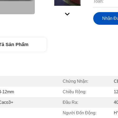
Toán:
Nhận Đư
Tả Sản Phẩm
Chứng Nhận:
C
 4-12mm
Chiều Rộng:
1
Caco3+
Đầu Ra:
4
Người Đốn Động:
H