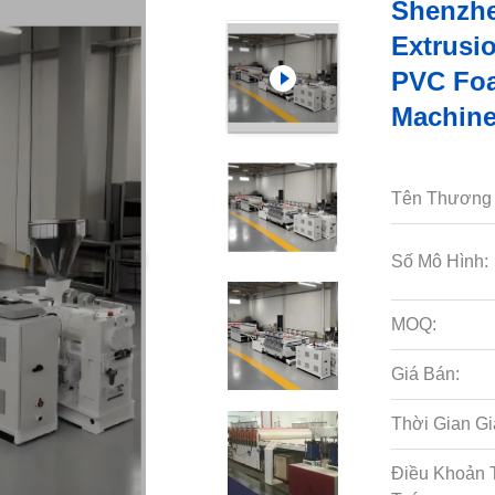
Shenzhe
Extrusi
PVC Fo
Machine
Tên Thương 
Số Mô Hình:
MOQ:
Giá Bán:
Thời Gian Gi
Điều Khoản 