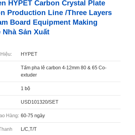
n HYPET Carbon Crystal Plate
on Production Line /Three Layers
am Board Equipment Making
 Nhà Sản Xuất
Hiệu:
HYPET
Tấm pha lê carbon 4-12mm 80 & 65 Co-
extuder
1 bộ
USD101320/SET
ao Hàng:
60-75 ngày
Thanh
L/C,T/T