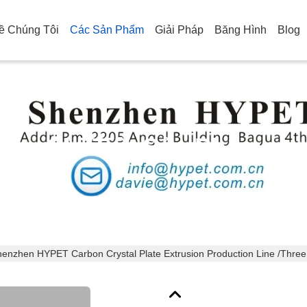
ề Chúng Tôi
Các Sản Phẩm
Giải Pháp
Băng Hình
Blog
Chi Tiết Sản Phẩm
enzhen HYPET Carbon Crystal Plate Extrusion Production Line /Thr
n xuất