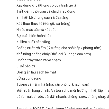
Xây dựng khô (Không có quy trình ướt)
Tiết kiệm thời gian và chi phí lao động
3. Thiết kế phong cách & đa năng
Kết thúc thực tế (Đá, gỗ, vải trông)
Nhiều màu sắc và kết cấu
Sự xuất hiện hoàn hảo
4. Hiệu suất bền vững
Chống nước và ẩm (lý tưởng cho nhà bếp / phòng tắm)
Khả năng chống cháy (thể loại B1 hoặc cao hơn)
Chống trầy xước và va chạm
5. Dễ bảo trì
Đơn giản lau sạch bề mặt
6Ứng dụng rộng
Tường và trần nhà (nhà, văn phòng, khách sạn)
Điểm bán hàng chính: An toàn cho môi trường. Thiết lập nha
có formaldehyde, cài đặt nhanh, chống nước, chống cháy, d
Shenzhen HYPET là một trong 10 nhà sản xuất máy bảng ti