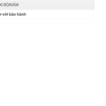
00 BỘ/NĂM
ơ với bảo hành