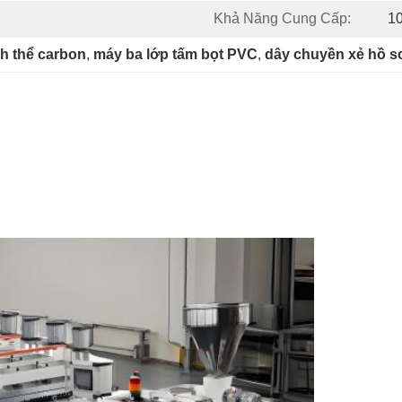
Khả Năng Cung Cấp:
1
h thể carbon
, 
máy ba lớp tấm bọt PVC
, 
dây chuyền xẻ hồ s