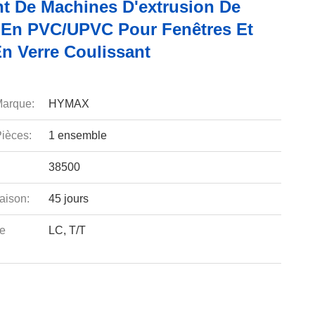
nt De Machines D'extrusion De
s En PVC/UPVC Pour Fenêtres Et
En Verre Coulissant
arque:
HYMAX
ièces:
1 ensemble
38500
aison:
45 jours
e
LC, T/T