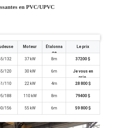
ulissantes en PVC/UPVC
udeuse
Moteur
Étalonna
Le prix
ge
5/132
37 kW
8m
37200 $
5/120
30 kW
6m
Je vous en
prie.
1/110
22 kW
4m
28 800 $
5/188
110 kW
8m
79400 $
0/156
55 kW
6m
59 800 $