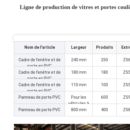
Ligne de production de vitres et portes co
Nom de l'article
Largeur
Produits
Extr
Cadre de fenêtre et de
240 mm
250
ZS6
porte en PVC
Cadre de fenêtre et de
180 mm
180
ZS5
porte en PVC
Cadre de fenêtre et de
110 mm
100
ZS5
porte en PVC
Panneau de porte PVC
Pour les
600
ZS9
véhicules à
moteur
Panneau de porte PVC
800 mm
400
ZS8