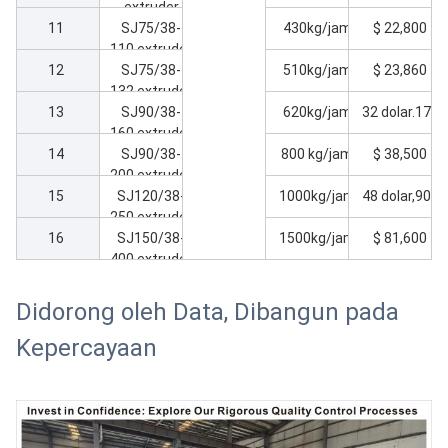
extruder
tunggal
11
SJ75/38-
sekrup
430kg/jam
$ 22,800
110 extruder
tunggal
12
SJ75/38-
sekrup
510kg/jam
$ 23,860
132 extruder
tunggal
13
SJ90/38-
sekrup
620kg/jam
32 dolar.170
160 extruder
tunggal
14
SJ90/38-
sekrup
800 kg/jam
$ 38,500
200 extruder
tunggal
15
SJ120/38-
sekrup
1000kg/jam
48 dolar,900
250 extruder
tunggal
16
SJ150/38-
sekrup
1500kg/jam
$ 81,600
400 extruder
tunggal
sekrup
tunggal
Didorong oleh Data, Dibangun pada
Kepercayaan