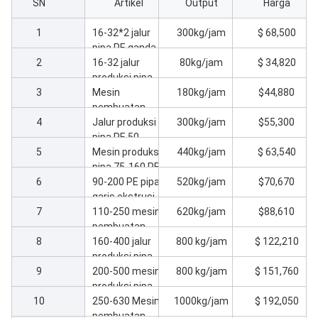
SN
Artikel
Output
Harga
1
16-32*2 jalur
300kg/jam
$ 68,500
pipa PE ganda
2
kecepatan
16-32 jalur
80kg/jam
$ 34,820
tinggi
produksi pipa
3
PE
Mesin
180kg/jam
$44,880
pembuatan
4
pipa 20-63 PE
Jalur produksi
300kg/jam
$55,300
pipa PE 50-
5
110mm
Mesin produksi
440kg/jam
$ 63,540
pipa 75-160 PE
6
90-200 PE pipa
520kg/jam
$70,670
garis ekstrusi
7
110-250 mesin
620kg/jam
$88,610
pembuatan
8
pipa PE
160-400 jalur
800 kg/jam
$ 122,210
produksi pipa
9
PE
200-500 mesin
800 kg/jam
$ 151,760
produksi pipa
10
PE dengan
250-630 Mesin
1000kg/jam
$ 192,050
output tinggi
pembuatan