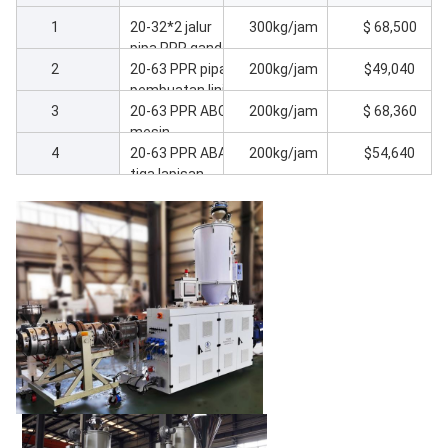
1
20-32*2 jalur
300kg/jam
$ 68,500
pipa PPR ganda
2
berkecepatan
20-63 PPR pipa
200kg/jam
$49,040
tinggi
pembuatan lini
3
produksi
20-63 PPR ABC
200kg/jam
$ 68,360
mesin
4
pembuatan
20-63 PPR ABA
200kg/jam
$54,640
pipa tiga
tiga lapisan
lapisan
pipa garis
ekstrusi