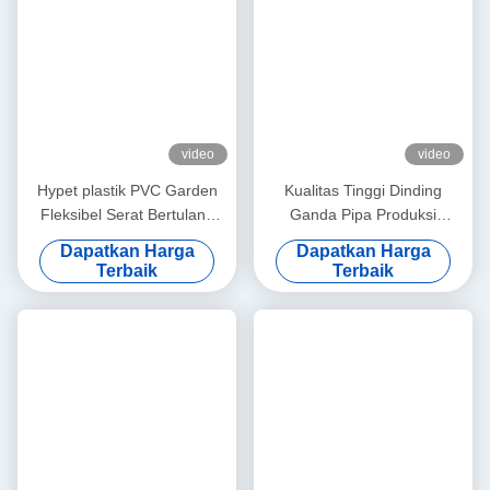
video
video
Hypet plastik PVC Garden
Kualitas Tinggi Dinding
Fleksibel Serat Bertulang
Ganda Pipa Produksi
Mesin Pembuat Pipa/PVC
Produksi Single Dinding
Dapatkan Harga
Dapatkan Harga
Garis Produksi Selang
Single Pipa Bergelombang
Terbaik
Terbaik
Taman
Membuat Mesin Ekstrusi
Sekrup HDPE