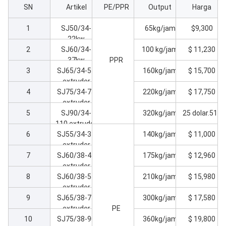
SN
Artikel
PE/PPR
Output
Harga
1
SJ50/34-
65kg/jam
$9,300
22kw
2
SJ60/34-
extruder
100 kg/jam
$ 11,230
sekrup
37kw
PPR
3
SJ65/34-55
extruder
tunggal
160kg/jam
$ 15,700
extruder
sekrup
4
SJ75/34-75
tunggal
sekrup
220kg/jam
$ 17,750
extruder
tunggal
5
SJ90/34-
sekrup
320kg/jam
25 dolar.510
110 extruder
tunggal
6
SJ55/34-37
sekrup
140kg/jam
$ 11,000
extruder
tunggal
7
SJ60/38-45
sekrup
175kg/jam
$ 12,960
extruder
tunggal
8
SJ60/38-55
sekrup
210kg/jam
$ 15,980
extruder
tunggal
9
SJ65/38-75
sekrup
300kg/jam
$ 17,580
extruder
tunggal
PE
10
SJ75/38-90
sekrup
360kg/jam
$ 19,800