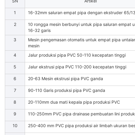
SN
Artikel
1
16-32mm saluran empat pipa dengan ekstruder 65/
2
10 rongga mesin berbunyi untuk pipa saluran empat u
16-32 garis
3
Mesin pengemasan otomatis untuk empat pipa untaia
mesin
4
Jalur produksi pipa PVC 50-110 kecepatan tinggi
5
Jalur ekstrusi pipa PVC 110-200 kecepatan tinggi
6
20-63 Mesin ekstrusi pipa PVC ganda
7
90-110 Garis produksi pipa PVC ganda
8
20-110mm dua mati kepala pipa produksi PVC
9
110-250mm PVC pipa drainase pembuatan lini produk
10
250-400 mm PVC pipa produksi air limbah ukuran be