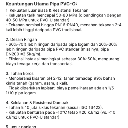
Keuntungan Utama Pipa PVC-O
:
1. Kekuatan Luar Biasa & Resistensi Tekanan
- Kekuatan tarik mencapai 50-80 MPa (dibandingkan dengan
40-50 MPa untuk PVC-U standar).
- Tekanan nominal hingga PN16-PN40, menahan tekanan 2-4
kali lebih tinggi daripada PVC tradisional.
2. Desain Ringan
- 60%-70% lebih ringan daripada pipa logam dan 20%-30%
lebih ringan daripada pipa PVC standar (misalnya, pipa
DN200 ≈3.5kg/m).
- Efisiensi instalasi meningkat sebesar 30%-50%, mengurangi
biaya tenaga kerja dan transportasi.
3. Tahan korosi
- Menoleransi kisaran pH 2-12, tahan terhadap 99% bahan
kimia tanah (garam, asam, alkali).
- Tidak diperlukan lapisan; biaya pemeliharaan adalah 1/5-
1/10 pipa logam.
4. Kelelahan & Resistensi Dampak
- Tahan ≥ 10 juta siklus tekanan (sesuai ISO 16422).
- Kekuatan benturan pada -10°C tetap ≥20 kJ/m2 (vs. <10
kJ/m2 untuk PVC-U standar).
5. umur panjang