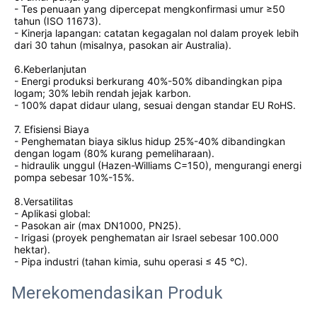
- Tes penuaan yang dipercepat mengkonfirmasi umur ≥50
tahun (ISO 11673).
- Kinerja lapangan: catatan kegagalan nol dalam proyek lebih
dari 30 tahun (misalnya, pasokan air Australia).
6.Keberlanjutan
- Energi produksi berkurang 40%-50% dibandingkan pipa
logam; 30% lebih rendah jejak karbon.
- 100% dapat didaur ulang, sesuai dengan standar EU RoHS.
7. Efisiensi Biaya
- Penghematan biaya siklus hidup 25%-40% dibandingkan
dengan logam (80% kurang pemeliharaan).
- hidraulik unggul (Hazen-Williams C=150), mengurangi energi
pompa sebesar 10%-15%.
8.Versatilitas
- Aplikasi global:
- Pasokan air (max DN1000, PN25).
- Irigasi (proyek penghematan air Israel sebesar 100.000
hektar).
- Pipa industri (tahan kimia, suhu operasi ≤ 45 °C).
Merekomendasikan Produk