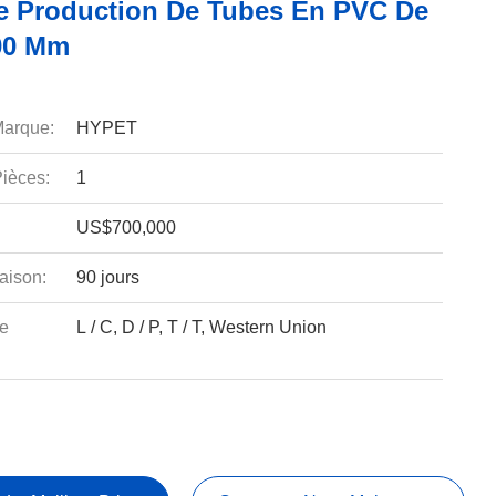
e Production De Tubes En PVC De
00 Mm
arque:
HYPET
ièces:
1
US$700,000
aison:
90 jours
e
L / C, D / P, T / T, Western Union