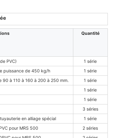
uée
tions
Quantité
 de PVC)
1 série
ne puissance de 450 kg/h
1 série
de 90 à 110 à 160 à 200 à 250 mm.
1 série
1 série
1 série
3 séries
uyauterie en alliage spécial
1 série
 OPVC pour MRS 500
2 séries
n OPVC pour MRS 500
2 séries