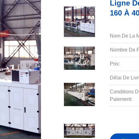
Ligne D
160 À 4
Nom De La M
Nombre De P
Prix:
Délai De Livr
Conditions D
Paiement: