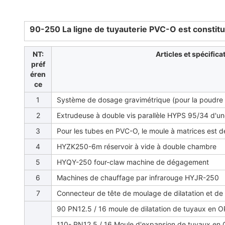
90-250 La ligne de tuyauterie PVC-O est constit
NT:
Articles et spécifica
préf
éren
ce
1
Système de dosage gravimétrique (pour la poudre
2
Extrudeuse à double vis parallèle HYPS 95/34 d'u
3
Pour les tubes en PVC-O, le moule à matrices est 
4
HYZK250-6m réservoir à vide à double chambre
5
HYQY-250 four-claw machine de dégagement
6
Machines de chauffage par infrarouge HYJR-250
7
Connecteur de tête de moulage de dilatation et de t
90 PN12.5 / 16 moule de dilatation de tuyaux en
110- PN12.5 / 16 Moule d'expansion de tuyaux e