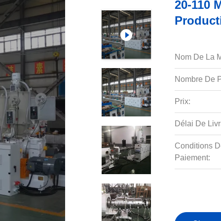
20-110 
Product
Nom De La M
Nombre De P
Prix:
Délai De Livr
Conditions D
Paiement: