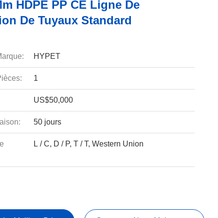
Mm HDPE PP CE Ligne De
ion De Tuyaux Standard
arque:
HYPET
ièces:
1
US$50,000
aison:
50 jours
e
L / C, D / P, T / T, Western Union