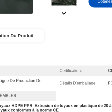
Obtenez
ption Du Produit
Certification:
C
gne De Production De 
Détails D'emballage:
F
SEMBLES
 tuyaux HDPE PPR
, 
Extrusion de tuyaux en plastique de 20 
tuyaux conformes à la norme CE