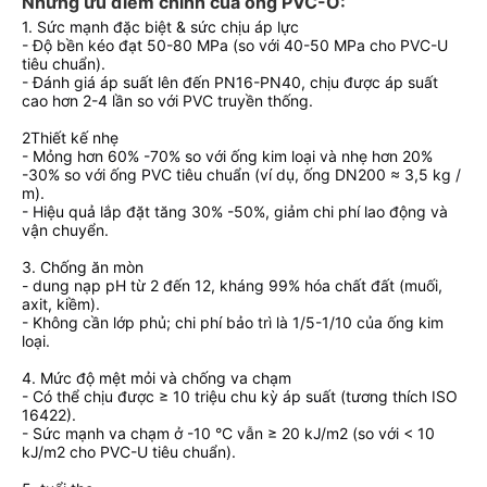
Những ưu điểm chính của ống PVC-O
:
1. Sức mạnh đặc biệt & sức chịu áp lực
- Độ bền kéo đạt 50-80 MPa (so với 40-50 MPa cho PVC-U
tiêu chuẩn).
- Đánh giá áp suất lên đến PN16-PN40, chịu được áp suất
cao hơn 2-4 lần so với PVC truyền thống.
2Thiết kế nhẹ
- Mỏng hơn 60% -70% so với ống kim loại và nhẹ hơn 20%
-30% so với ống PVC tiêu chuẩn (ví dụ, ống DN200 ≈ 3,5 kg /
m).
- Hiệu quả lắp đặt tăng 30% -50%, giảm chi phí lao động và
vận chuyển.
3. Chống ăn mòn
- dung nạp pH từ 2 đến 12, kháng 99% hóa chất đất (muối,
axit, kiềm).
- Không cần lớp phủ; chi phí bảo trì là 1/5-1/10 của ống kim
loại.
4. Mức độ mệt mỏi và chống va chạm
- Có thể chịu được ≥ 10 triệu chu kỳ áp suất (tương thích ISO
16422).
- Sức mạnh va chạm ở -10 °C vẫn ≥ 20 kJ/m2 (so với < 10
kJ/m2 cho PVC-U tiêu chuẩn).