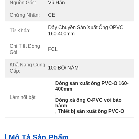
Nguồn Gốc:
Vũ Hán
Chứng Nhận:
CE
Dây Chuyền Sản Xuất Ống OPVC 
Từ Khóa:
160-400mm
Chi Tiết Đóng
FCL
Gói:
Khả Năng Cung
100 BỘ/ NĂM
Cấp:
Dòng sản xuất ống PVC-O 160-
400mm
, 
Làm nổi bật:
Dòng xả ống O-PVC với bảo 
hành
, 
Thiết bị sản xuất ống PVC-O
Mô Tả Sản Phẩm