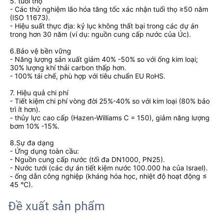
5. tuổi thọ
- Các thử nghiệm lão hóa tăng tốc xác nhận tuổi thọ ≥50 năm
(ISO 11673).
- Hiệu suất thực địa: kỷ lục không thất bại trong các dự án
trong hơn 30 năm (ví dụ: nguồn cung cấp nước của Úc).
6.Bảo vệ bền vững
- Năng lượng sản xuất giảm 40% -50% so với ống kim loại;
30% lượng khí thải carbon thấp hơn.
- 100% tái chế, phù hợp với tiêu chuẩn EU RoHS.
7. Hiệu quả chi phí
- Tiết kiệm chi phí vòng đời 25%-40% so với kim loại (80% bảo
trì ít hơn).
- thủy lực cao cấp (Hazen-Williams C = 150), giảm năng lượng
bơm 10% -15%.
8.Sự đa dạng
- Ứng dụng toàn cầu:
- Nguồn cung cấp nước (tối đa DN1000, PN25).
- Nước tưới (các dự án tiết kiệm nước 100.000 ha của Israel).
- ống dẫn công nghiệp (kháng hóa học, nhiệt độ hoạt động ≤
45 °C).
Đề xuất sản phẩm