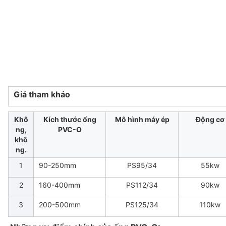
Giá tham khảo
Khô
Kích thước ống
Mô hình máy ép
Động cơ
ng,
PVC-O
khô
ng.
1
90-250mm
PS95/34
55kw
2
160-400mm
PS112/34
90kw
3
200-500mm
PS125/34
110kw