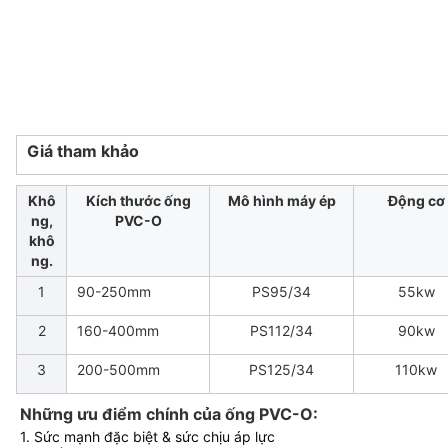
Giá tham khảo
Khô
Kích thước ống
Mô hình máy ép
Động cơ
ng,
PVC-O
khô
ng.
1
90-250mm
PS95/34
55kw
2
160-400mm
PS112/34
90kw
3
200-500mm
PS125/34
110kw
Những ưu điểm chính của ống PVC-O
:
1. Sức mạnh đặc biệt & sức chịu áp lực