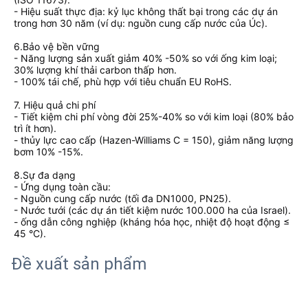
- Hiệu suất thực địa: kỷ lục không thất bại trong các dự án
trong hơn 30 năm (ví dụ: nguồn cung cấp nước của Úc).
6.Bảo vệ bền vững
- Năng lượng sản xuất giảm 40% -50% so với ống kim loại;
30% lượng khí thải carbon thấp hơn.
- 100% tái chế, phù hợp với tiêu chuẩn EU RoHS.
7. Hiệu quả chi phí
- Tiết kiệm chi phí vòng đời 25%-40% so với kim loại (80% bảo
trì ít hơn).
- thủy lực cao cấp (Hazen-Williams C = 150), giảm năng lượng
bơm 10% -15%.
8.Sự đa dạng
- Ứng dụng toàn cầu:
- Nguồn cung cấp nước (tối đa DN1000, PN25).
- Nước tưới (các dự án tiết kiệm nước 100.000 ha của Israel).
- ống dẫn công nghiệp (kháng hóa học, nhiệt độ hoạt động ≤
45 °C).
Đề xuất sản phẩm