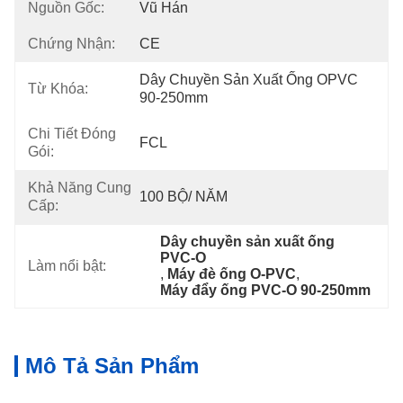
Nguồn Gốc:
Vũ Hán
Chứng Nhận:
CE
Dây Chuyền Sản Xuất Ống OPVC 
Từ Khóa:
90-250mm
Chi Tiết Đóng
FCL
Gói:
Khả Năng Cung
100 BỘ/ NĂM
Cấp:
Dây chuyền sản xuất ống 
PVC-O
Làm nổi bật:
, 
Máy đè ống O-PVC
, 
Máy đẩy ống PVC-O 90-250mm
Mô Tả Sản Phẩm