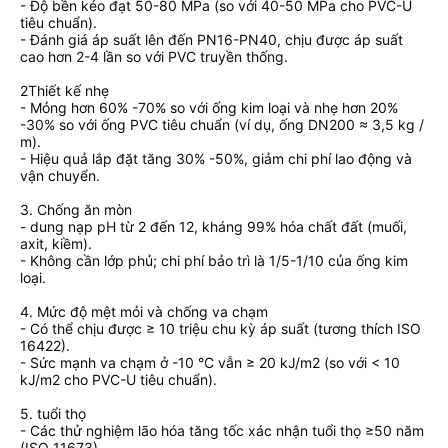
- Độ bền kéo đạt 50-80 MPa (so với 40-50 MPa cho PVC-U
tiêu chuẩn).
- Đánh giá áp suất lên đến PN16-PN40, chịu được áp suất
cao hơn 2-4 lần so với PVC truyền thống.
2Thiết kế nhẹ
- Mỏng hơn 60% -70% so với ống kim loại và nhẹ hơn 20%
-30% so với ống PVC tiêu chuẩn (ví dụ, ống DN200 ≈ 3,5 kg /
m).
- Hiệu quả lắp đặt tăng 30% -50%, giảm chi phí lao động và
vận chuyển.
3. Chống ăn mòn
- dung nạp pH từ 2 đến 12, kháng 99% hóa chất đất (muối,
axit, kiềm).
- Không cần lớp phủ; chi phí bảo trì là 1/5-1/10 của ống kim
loại.
4. Mức độ mệt mỏi và chống va chạm
- Có thể chịu được ≥ 10 triệu chu kỳ áp suất (tương thích ISO
16422).
- Sức mạnh va chạm ở -10 °C vẫn ≥ 20 kJ/m2 (so với < 10
kJ/m2 cho PVC-U tiêu chuẩn).
5. tuổi thọ
- Các thử nghiệm lão hóa tăng tốc xác nhận tuổi thọ ≥50 năm
(ISO 11673).