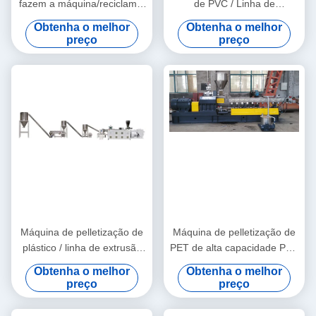
fazem a máquina/reciclam a
de PVC / Linha de
máquina da pelotização
pelotização de PVC
Obtenha o melhor
Obtenha o melhor
preço
preço
Máquina de pelletização de
Máquina de pelletização de
plástico / linha de extrusão
PET de alta capacidade PVC
de grânulos de PVC
reciclar extrusora de
Obtenha o melhor
Obtenha o melhor
parafuso duplo Linha de
preço
preço
pelletização de fios de
lavagem de água