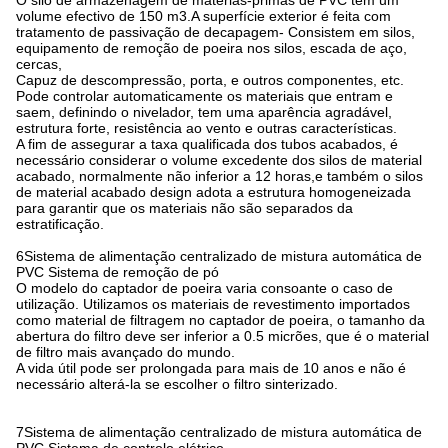
O silo de armazenagem de matérias-primas de PVC tem um
volume efectivo de 150 m3.A superfície exterior é feita com
tratamento de passivação de decapagem- Consistem em silos,
equipamento de remoção de poeira nos silos, escada de aço,
cercas,
Capuz de descompressão, porta, e outros componentes, etc.
Pode controlar automaticamente os materiais que entram e
saem, definindo o nivelador, tem uma aparência agradável,
estrutura forte, resistência ao vento e outras características.
A fim de assegurar a taxa qualificada dos tubos acabados, é
necessário considerar o volume excedente dos silos de material
acabado, normalmente não inferior a 12 horas,e também o silos
de material acabado design adota a estrutura homogeneizada
para garantir que os materiais não são separados da
estratificação.
6Sistema de alimentação centralizado de mistura automática de
PVC Sistema de remoção de pó
O modelo do captador de poeira varia consoante o caso de
utilização. Utilizamos os materiais de revestimento importados
como material de filtragem no captador de poeira, o tamanho da
abertura do filtro deve ser inferior a 0.5 micrões, que é o material
de filtro mais avançado do mundo.
A vida útil pode ser prolongada para mais de 10 anos e não é
necessário alterá-la se escolher o filtro sinterizado.
7Sistema de alimentação centralizado de mistura automática de