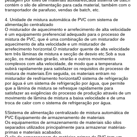
pesagem por lotes de materiais auxiliaresCada sistema de batch
contém o silo de alimentação para cada material, também com o
transportador de parafuso, vendas de batch, etc.
4. Unidade de mistura automática de PVC com sistema de
alimentação centralizado
O misturador de aquecimento e arrefecimento de alta velocidade
é um equipamento preferencial adequado para o processo de
mistura de PVC, que é uma combinação de um misturador de
aquecimento de alta velocidade e um misturador de
arrefecimento horizontal.O misturador quente de alta velocidade
tem três lâminas de mistura e secção de desvio etc.Sob a sua
acção, os materiais girarão, virarão e outros movimentos
complexos com alta velocidade, de modo que a temperatura
subirá rapidamente para satisfazer os requisitos do processo de
mistura de materiais.Em seguida, os materiais entram no
misturador de resfriamento horizontalO sistema de refrigeração
por água é um sistema de refrigeração por água, que permite
que a lâmina de mistura se refresque rapidamente para
satisfazer as exigências do processo de produção através de um
movimento de lâmina de mistura a baixa velocidade e de uma
troca de calor com o sistema de refrigeração por água.
5Sistema de alimentação centralizado de mistura automática de
PVC Equipamento de armazenamento de materiais
Os equipamentos de armazenamento de materiais são silos
separados utilizados principalmente para armazenar matérias-
primas e materiais acabados.