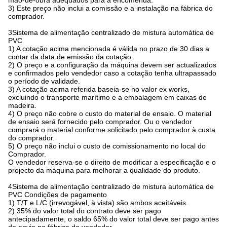
mão-de-obra adequados para a encomenda.
3) Este preço não inclui a comis­são e a instalação na fábrica do
comprador.
3Sistema de alimentação centralizado de mistura automática de
PVC
1) A cotação acima mencionada é válida no prazo de 30 dias a
contar da data de emissão da cotação.
2) O preço e a configuração da máquina devem ser actualizados
e confirmados pelo vendedor caso a cotação tenha ultrapassado
o período de validade.
3) A cotação acima referida baseia-se no valor ex works,
excluindo o transporte marítimo e a embalagem em caixas de
madeira.
4) O preço não cobre o custo do material de ensaio. O material
de ensaio será fornecido pelo comprador. Ou o vendedor
comprará o material conforme solicitado pelo comprador à custa
do comprador.
5) O preço não inclui o custo de comissionamento no local do
Comprador.
O vendedor reserva-se o direito de modificar a especificação e o
projecto da máquina para melhorar a qualidade do produto.
4Sistema de alimentação centralizado de mistura automática de
PVC Condições de pagamento
1) T/T e L/C (irrevogável, à vista) são ambos aceitáveis.
2) 35% do valor total do contrato deve ser pago
antecipadamente, o saldo 65% do valor total deve ser pago antes