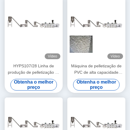
Vídeo
Vídeo
HYPS107/28 Linha de
Máquina de pelletização de
produção de pelletização de
PVC de alta capacidade
paralelepípedos para cabos
Linha de produção de
Obtenha o melhor
Obtenha o melhor
de PVC para granulados de
grânulos de reciclagem de
preço
preço
injeção
PVC para cabos de pellets
transparentes de PVC