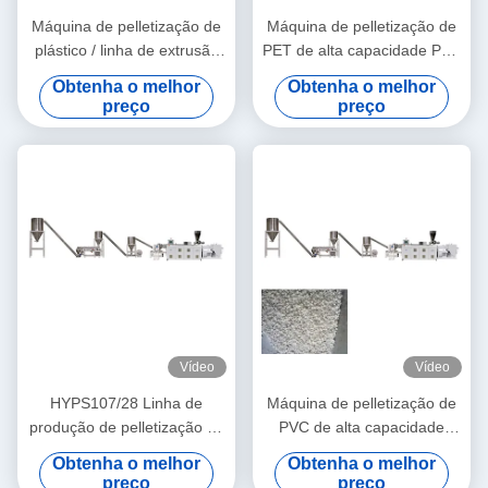
Máquina de pelletização de
Máquina de pelletização de
plástico / linha de extrusão
PET de alta capacidade PVC
de grânulos de PVC
reciclar extrusora de
Obtenha o melhor
Obtenha o melhor
parafuso duplo Linha de
preço
preço
pelletização de fios de
lavagem de água
Vídeo
Vídeo
HYPS107/28 Linha de
Máquina de pelletização de
produção de pelletização de
PVC de alta capacidade
paralelepípedos para cabos
Linha de produção de
Obtenha o melhor
Obtenha o melhor
de PVC para granulados de
grânulos de reciclagem de
preço
preço