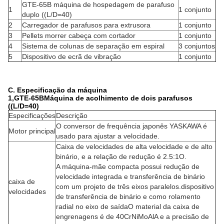
GTE-65B máquina de hospedagem de parafuso
1
1 conjunto
duplo ((L/D=40)
2
Carregador de parafusos para extrusora
1 conjunto
3
Pellets morrer cabeça com cortador
1 conjunto
4
Sistema de colunas de separação em espiral
3 conjuntos
5
Dispositivo de ecrã de vibração
1 conjunto
C. Especificação da máquina
1,
GTE
-
6
5
B
Máquina de acolhimento de dois parafusos
((L/D=
40
)
Especificações
Descrição
O conversor de frequência japonês YASKAWA é
Motor principal
usado para ajustar a velocidade.
Caixa de velocidades de alta velocidade e de alto
binário, e a relação de redução é 2.5:1O.
A máquina-mãe compacta possui redução de
velocidade integrada e transferência de binário
caixa de
com um projeto de três eixos paralelos.dispositivo
velocidades
de transferência de binário e como rolamento
radial no eixo de saídaO material da caixa de
engrenagens é de 40CrNiMoAlA e a precisão de