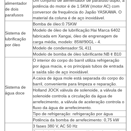
Um conjunto de alimentador de parafuso duplo, a
alimentador
potência do motor é de 1.5KW (motor AC) com
de dois
conversor de frequência do Japão YASKAWA. O
parafusos
material da coluna é de aço inoxidável.
Bomba de óleo:0.75KW
Modelo de óleo de lubrificação:Hai Marca 6402
Sistema de
fabricada em Xangai, óleo de engrenagem de
lubrificação
carga média, modelo: 85W/90GL - 4.
por óleo
Modelo de condensador:SL 411
Modelo de bomba de óleo lubrificante:NB ¢ B10
O interior do corpo do barril utiliza refrigeração
por água macia, e os principais tubos de entrada
e saída são de aço inoxidável.
A caixa de água mole está separada do corpo do
barril, conveniente para limpeza e reparação.
Sistema de
Holland JOCK válvula de solenoide, a válvula de
água doce
solenoide controla a circulação da água de
arrefecimento, a válvula de aceleração controla o
fluxo da água de arrefecimento.
Tipo de refrigeração: refrigeração por água
Potência da bomba de arrefecimento: 0,75 kW
3 fases 380 V, AC 50 Hz