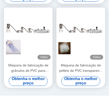
injeção
PVC para cabos de pellets
transparentes de PVC
Vídeo
Vídeo
Máquina de fabricação de
Máquina de fabricação de
grânulos de PVC para
pellets de PVC transparente
material de PVC de injecção
/ linha de pelletização de
Obtenha o melhor
Obtenha o melhor
plástico
preço
preço