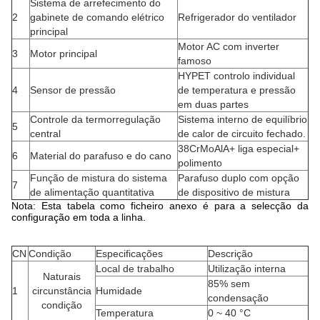
Sistema de arrefecimento do
2
gabinete de comando elétrico
Refrigerador do ventilador
principal
Motor AC com inverter
3
Motor principal
famoso
HYPET controlo individual
4
Sensor de pressão
de temperatura e pressão
em duas partes
Controle da termorregulação
Sistema interno de equilíbrio
5
central
de calor de circuito fechado.
38CrMoAlA+ liga especial+
6
Material do parafuso e do cano
polimento
Função de mistura do sistema
Parafuso duplo com opção
7
de alimentação quantitativa
de dispositivo de mistura
Nota: Esta tabela como ficheiro anexo é para a selecção da
configuração em toda a linha.
CN
Condição
Especificações
Descrição
Local de trabalho
Utilização interna
Naturais
85% sem
1
circunstância
Humidade
condensação
condição
Temperatura
0 ~ 40 °C