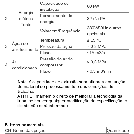
Capacidade de
60 kW
instalação
Energia
Fornecimento de
2
elétrica
3P+N+PE
energia
Fonte
380V/50Hz outros
Voltagem/Frequência
opcionais
Temperatura
≤ 15 °C
Água de
3
Pressão da água
≥ 0,3 MPa
arrefecimento
Fluxo
~15 m3/h
Pressão do ar do
Ar
≥ 0,6 MPa
4
compressor
condicionado
Fluxo
- 0,9 m3/min
Nota: A capacidade de extrusão será alterada em função
do material de processamento e das condições de
trabalho.
A HYPET mantém o direito de melhorar a tecnologia da
linha, se houver qualquer modificação da especificação, o
cliente não será informado.
B. Itens comerciais:
CN
Nome das peças
Quantidade