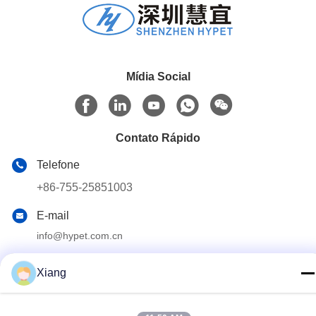
Mídia Social
Contato Rápido
Telefone
+86-755-25851003
E-mail
info@hypet.com.cn
Endereço
Xiang
Sala 2205 Edifício 4 da Rua BAGUA, SHENZHEN, CHINA