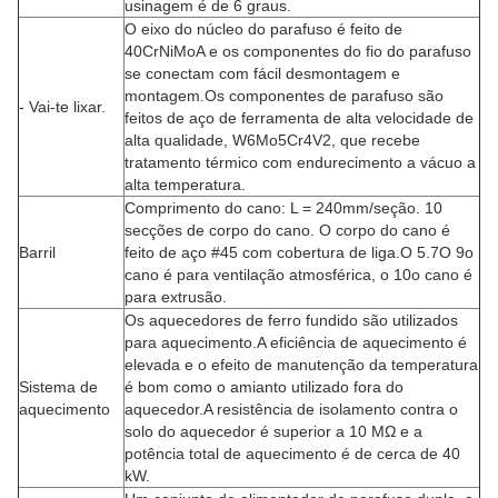
usinagem é de 6 graus.
O eixo do núcleo do parafuso é feito de
40CrNiMoA e os componentes do fio do parafuso
se conectam com fácil desmontagem e
montagem.Os componentes de parafuso são
- Vai-te lixar.
feitos de aço de ferramenta de alta velocidade de
alta qualidade, W6Mo5Cr4V2, que recebe
tratamento térmico com endurecimento a vácuo a
alta temperatura.
Comprimento do cano: L = 240mm/seção. 10
secções de corpo do cano. O corpo do cano é
Barril
feito de aço #45 com cobertura de liga.O 5.7O 9o
cano é para ventilação atmosférica, o 10o cano é
para extrusão.
Os aquecedores de ferro fundido são utilizados
para aquecimento.A eficiência de aquecimento é
elevada e o efeito de manutenção da temperatura
Sistema de
é bom como o amianto utilizado fora do
aquecimento
aquecedor.A resistência de isolamento contra o
solo do aquecedor é superior a 10 MΩ e a
potência total de aquecimento é de cerca de 40
kW.