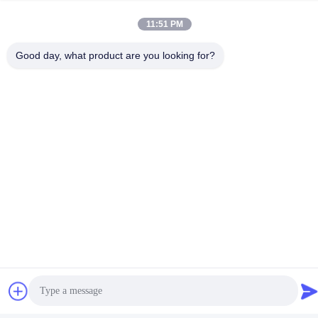
Máquina De Placa De Grelha Oculta De 2600 Mm PP
11:51 PM
Good day, what product are you looking for?
Produtos Relacionados
1400 / 1800mm PP Máquina
de extrusão de placas de