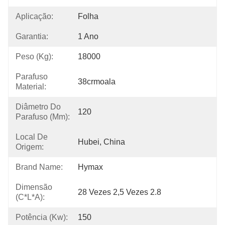
Aplicação:
Folha
Garantia:
1 Ano
Peso (kg):
18000
Parafuso
38crmoala
Material:
Diâmetro Do
120
Parafuso (mm):
Local De
Hubei, China
Origem:
Brand Name:
Hymax
Dimensão
28 Vezes 2,5 Vezes 2.8
(C*L*A):
Potência (kw):
150