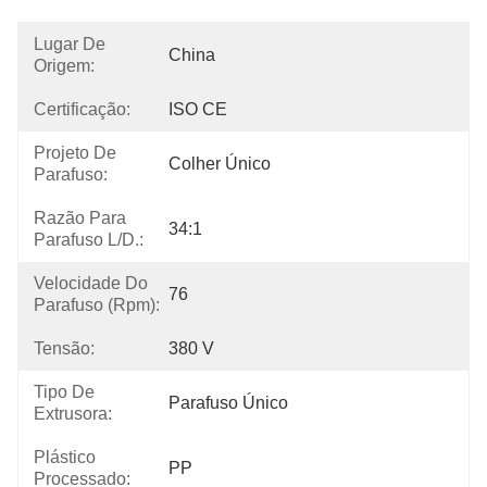
Lugar De
China
Origem:
Certificação:
ISO CE
Projeto De
Colher Único
Parafuso:
Razão Para
34:1
Parafuso L/D.:
Velocidade Do
76
Parafuso (rpm):
Tensão:
380 V
Tipo De
Parafuso Único
Extrusora:
Plástico
PP
Processado: