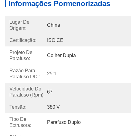
Informações Pormenorizadas
Lugar De
China
Origem:
Certificação:
ISO CE
Projeto De
Colher Dupla
Parafuso:
Razão Para
25:1
Parafuso L/D.:
Velocidade Do
67
Parafuso (rpm):
Tensão:
380 V
Tipo De
Parafuso Duplo
Extrusora: