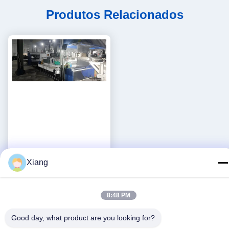
Produtos Relacionados
1400-2000mm PVC/PVG
Xiang
Linha de produção de
conveyor de minas de
Obtenha o melhor
carvão para a indústria de
preço
8:48 PM
mineração Voltagem 380V
Good day, what product are you looking for?