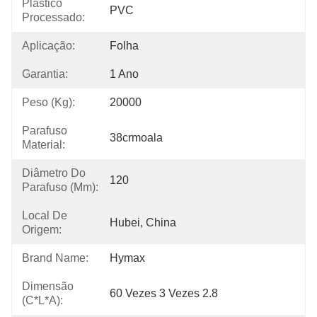
Plástico
PVC
Processado:
Aplicação:
Folha
Garantia:
1 Ano
Peso (kg):
20000
Parafuso
38crmoala
Material:
Diâmetro Do
120
Parafuso (mm):
Local De
Hubei, China
Origem:
Brand Name:
Hymax
Dimensão
60 Vezes 3 Vezes 2.8
(C*L*A):