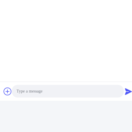
Mídia Social
Contato Rápido
Telefone
+86-755-25851003
E-mail
info@hypet.com.cn
Endereço
Photo
Sala 2205 Edifício 4 da Rua BAGUA, SHENZHEN, CHINA