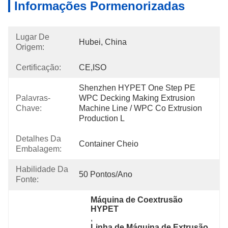
Informações Pormenorizadas
Lugar De
Hubei, China
Origem:
Certificação:
CE,ISO
Shenzhen HYPET One Step PE 
Palavras-
WPC Decking Making Extrusion 
Chave:
Machine Line / WPC Co Extrusion 
Production L
Detalhes Da
Container Cheio
Embalagem:
Habilidade Da
50 Pontos/ano
Fonte:
Máquina de Coextrusão 
HYPET
, 
Linha de Máquina de Extrusão 