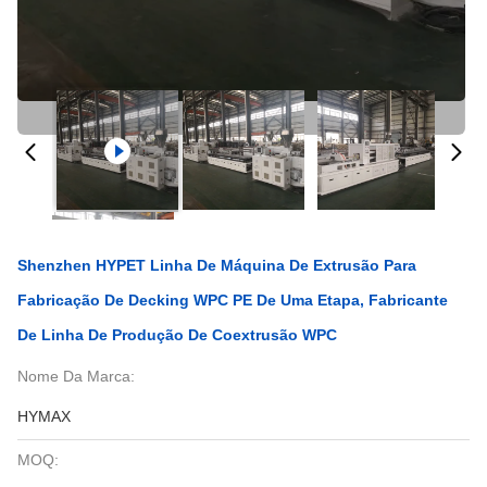
Shenzhen HYPET Linha De Máquina De Extrusão Para
Fabricação De Decking WPC PE De Uma Etapa, Fabricante
De Linha De Produção De Coextrusão WPC
Nome Da Marca:
HYMAX
MOQ: