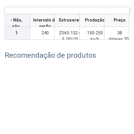
- Não,
Intervalo de
Extrusores
Produção
Preço
não.
perfis
1
240
ZS65-132 e
150-250
38
SJ30/25
kg/h
dólares.700
Recomendação de produtos