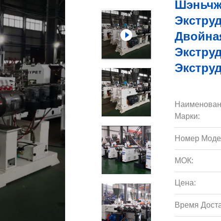
Шэньчж
Экстру
Двойна
Экстру
Экстру
Наименован
Марки:
Номер Моде
МОК:
Цена:
Время Доста