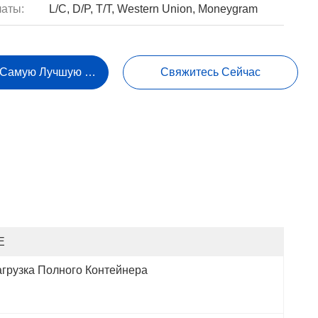
аты:
L/C, D/P, T/T, Western Union, Moneygram
 Самую Лучшую Цену
Свяжитесь Сейчас
E
агрузка Полного Контейнера