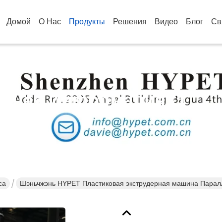
Домой
О Нас
Продукты
Решения
Видео
Блог
Св
бная Информация О
кции
са
Шэньчжэнь HYPET Пластиковая экструдерная машина Паралл
машина Пластиковая экструдерная машина