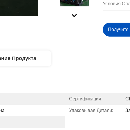
Условия Опл
Получите
ние Продукта
Сертификация:
C
на
Упаковывая Детали:
З