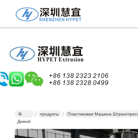
Подро
Проду
продукты
Пластиковая Машина Штрангпрес
Домой