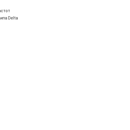
астот
ипа Delta