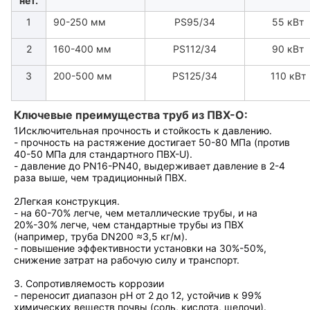
нет.
1
90-250 мм
PS95/34
55 кВт
2
160-400 мм
PS112/34
90 кВт
3
200-500 мм
PS125/34
110 кВт
Ключевые преимущества труб из ПВХ-О
:
1Исключительная прочность и стойкость к давлению.
- прочность на растяжение достигает 50-80 МПа (против
40-50 МПа для стандартного ПВХ-U).
- давление до PN16-PN40, выдерживает давление в 2-4
раза выше, чем традиционный ПВХ.
2Легкая конструкция.
- на 60-70% легче, чем металлические трубы, и на
20%-30% легче, чем стандартные трубы из ПВХ
(например, труба DN200 ≈3,5 кг/м).
- повышение эффективности установки на 30%-50%,
снижение затрат на рабочую силу и транспорт.
3. Сопротивляемость коррозии
- переносит диапазон рН от 2 до 12, устойчив к 99%
химических веществ почвы (соль, кислота, щелочи).