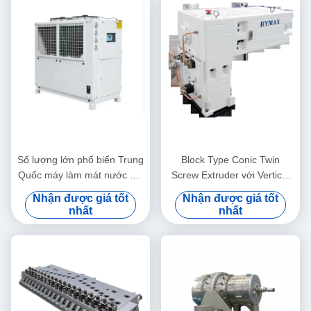
Số lượng lớn phổ biến Trung
Block Type Conic Twin
Quốc máy làm mát nước mô
Screw Extruder với Vertical
hình HYAC-30AD trong loại
Type Gear Box High Torque
Nhận được giá tốt
Nhận được giá tốt
làm mát quạt
Gear Reducer
nhất
nhất