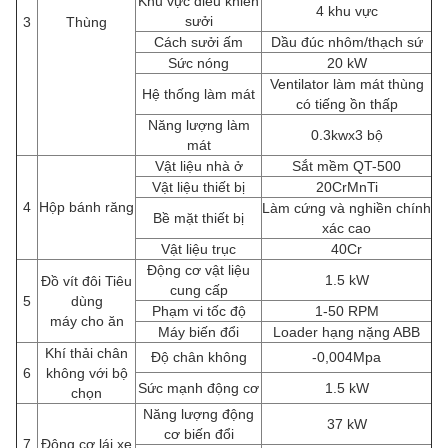
Khu vực điều khiển
4 khu vực
sưởi
3
Thùng
Cách sưởi ấm
Dầu đúc nhôm/thạch sứ
Sức nóng
20 kW
Ventilator làm mát thùng
Hệ thống làm mát
có tiếng ồn thấp
Năng lượng làm
0.3kwx3 bộ
mát
Vật liệu nhà ở
Sắt mềm QT-500
Vật liệu thiết bị
20CrMnTi
4
Hộp bánh răng
Làm cứng và nghiền chính
Bề mặt thiết bị
xác cao
Vật liệu trục
40Cr
Động cơ vật liệu
1.5 kW
Đồ vít đôi Tiêu
cung cấp
5
dùng
Phạm vi tốc độ
1-50 RPM
máy cho ăn
Máy biến đổi
Loader hạng nặng ABB
Khí thải chân
Độ chân không
-0,004Mpa
6
không với bộ
Sức mạnh động cơ
1.5 kW
chọn
Năng lượng động
37 kW
cơ biến đổi
7
Động cơ lái xe