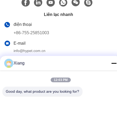
Liên lạc nhanh
điện thoại
+86-755-25851003
E-mail
info@hypet.com.cn
Địa chỉ
Xiang
PHÒNG 2205, TÒA NHÀ ANGEL, SỐ 4 ĐƯỜNG BAGUA,
THÂM QUYẾN, TRUNG QUỐC
12:03 PM
Chính sách bảo mật
|
Sơ đồ trang web
Good day, what product are you looking for?
Trung Quốc chất lượng tốt Máy đùn nhựa Nhà cung cấp. Bản
quyền © 2021-2026 Shenzhen HYPET Co., Ltd. Tất cả các quyền
được bảo lưu.