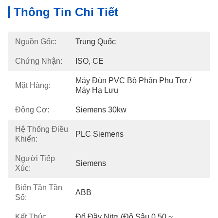
Thông Tin Chi Tiết
Nguồn Gốc:
Trung Quốc
Chứng Nhận:
ISO, CE
Máy Đùn PVC Bộ Phận Phụ Trợ / 
Mặt Hàng:
Máy Hạ Lưu
Động Cơ:
Siemens 30kw
Hệ Thống Điều
PLC Siemens
Khiển:
Người Tiếp
Siemens
Xúc:
Biến Tần Tần
ABB
Số:
Kết Thúc
Đổ Đầy Nitơ (độ Sâu 0,50 ~ 