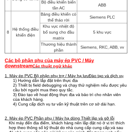
Bộ điều khiển biến
ABB
tần AC
Bảng điều khiển có
Siemens PLC
thể tháo rời
Khu vực nhiệt độ
Hệ thống điều
8
bổ sung cho đầu
5 khu vực
khiển điện
matrix
Thương hiệu thành
Siemens, RKC, ABB, vv
phần
Các bộ phận phụ của máy ép PVC / Máy
downstream
Các thuật ngữ khác
1. Máy ép PVC Bộ phận phụ trợ / Máy hạ lưu
Đào tạo và dịch vụ
1) Hướng dẫn lắp đặt trên thực địa
2) Thiết bị field debugging và chạy thử nghiệm nếu được yêu
cầu bởi người mua theo quy tắc.
3) Đào tạo về hoạt động thực địa và bảo trì cho nhân viên
của khách hàng.
4) Cung cấp dịch vụ tư vấn kỹ thuật trên cơ sở dài hạn.
2. Máy ép PVC Phần phụ / Máy hạ dòng Thiết lập và gỡ lỗi
Khi máy đến địa điểm, khách hàng nên lắp đặt nó ở vị trí thích
hợp theo thông số kỹ thuật do nhà cung cấp cung cấp;và sau