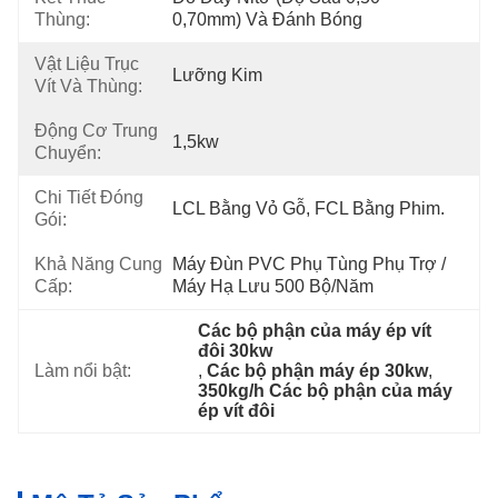
Thùng:
0,70mm) Và Đánh Bóng
Vật Liệu Trục
Lưỡng Kim
Vít Và Thùng:
Động Cơ Trung
1,5kw
Chuyển:
Chi Tiết Đóng
LCL Bằng Vỏ Gỗ, FCL Bằng Phim.
Gói:
Khả Năng Cung
Máy Đùn PVC Phụ Tùng Phụ Trợ / 
Cấp:
Máy Hạ Lưu 500 Bộ/năm
Các bộ phận của máy ép vít 
đôi 30kw
Làm nổi bật:
, 
Các bộ phận máy ép 30kw
, 
350kg/h Các bộ phận của máy 
ép vít đôi