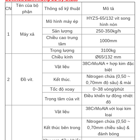
Tên của bộ
CN
Thông số kỹ thuật
Mô tả
phận
HYZS-65/132 vít song
Mô hình máy ép
hình nón
Sản lượng
250-350kg/h
1
Máy xả
Chiều cao trung
1000mm
tâm
Trọng lượng
3100kg
Chiều kính
Ø65/132 mm
38CrMoAlA + hợp kim đặc
Vật liệu
biệt
Nitrogen chứa (0,50 ~
2
Đồ vít.
Kết thúc.
0,70mm độ sâu) & mài
Tốc độ xoay
0~38 vòng/phút
Điều khiển tự động nhiệt
Trọng tâm của vít
độ
38CrMoAlA với loại kim
Vật liệu
loại
Nitrogen chứa (0,50 ~
Kết thúc bên trong
0,70mm chiều sâu) &
đánh bóng