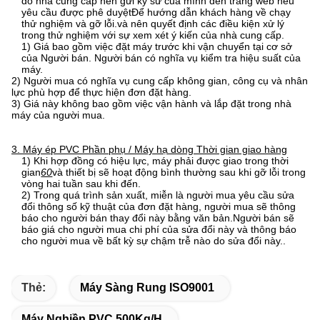
đó nhà cung cấp nên gửi kỹ sư của mình đến trang web nếu
yêu cầu được phê duyệtĐể hướng dẫn khách hàng về chạy
thử nghiệm và gỡ lỗi.và nên quyết định các điều kiện xử lý
trong thử nghiệm với sự xem xét ý kiến của nhà cung cấp.
1) Giá bao gồm việc đặt máy trước khi vận chuyển tại cơ sở
của Người bán. Người bán có nghĩa vụ kiểm tra hiệu suất của
máy.
2) Người mua có nghĩa vụ cung cấp không gian, công cụ và nhân
lực phù hợp để thực hiện đơn đặt hàng.
3) Giá này không bao gồm việc vận hành và lắp đặt trong nhà
máy của người mua.
3. Máy ép PVC Phần phụ / Máy hạ dòng Thời gian giao hàng
1) Khi hợp đồng có hiệu lực, máy phải được giao trong thời
gian
60
và thiết bị sẽ hoạt động bình thường sau khi gỡ lỗi trong
vòng hai tuần sau khi đến.
2) Trong quá trình sản xuất, miễn là người mua yêu cầu sửa
đổi thông số kỹ thuật của đơn đặt hàng, người mua sẽ thông
báo cho người bán thay đổi này bằng văn bản.Người bán sẽ
báo giá cho người mua chi phí của sửa đổi này và thông báo
cho người mua về bất kỳ sự chậm trễ nào do sửa đổi này..
Thẻ:
Máy Sàng Rung ISO9001
Máy Nghiền PVC 500Kg/H