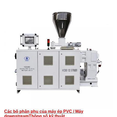
Các bộ phận phụ của máy ép PVC / Máy
downstream
Thông số kỹ thuật