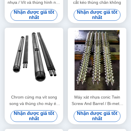
nhựa / Vít và thùng hình nón
cắt kéo thùng chân không
đôi
Nhận được giá tốt
Nhận được giá tốt
nhất
nhất
Chrom cứng mạ vít song
Máy xát nhựa conic Twin
song và thùng cho máy ép
Screw And Barrel / Bi-metal
vít đôi và đo kích thước dịch
Screw And Barrel cho Máy
Nhận được giá tốt
Nhận được giá tốt
vụ miễn phí
xát đôi Twin Screw
nhất
nhất