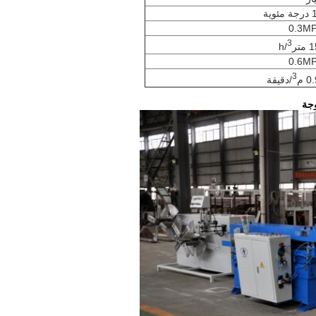
3
/h
3
/دقيقة
وجة