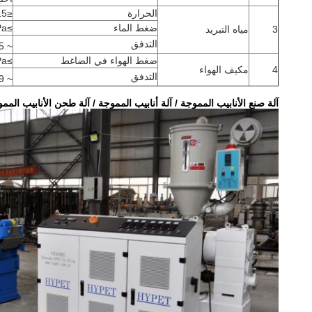
الحرارة
≤15 درجة مئوية
ضغط الماء
≥0.3MPa
3
مياه التبريد
التدفق
~ 15 متر
ضغط الهواء في الضاغط
≥0.6MPa
4
مكيف الهواء
التدفق
~ 0.9 م
آلة صنع الأنابيب المموجة / آلة أنابيب المموجة / آلة طحن الأنابيب المم