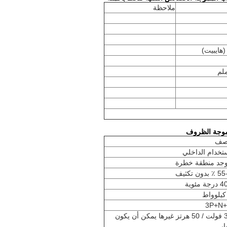
ملاحظة
(هايبيت)
صف
ستخدام الداخلي
يوجد منطقة خطرة
دون تكثيف
3P+N
380 فولت / 50 هرتز غيرها يمكن أن يكون
ار