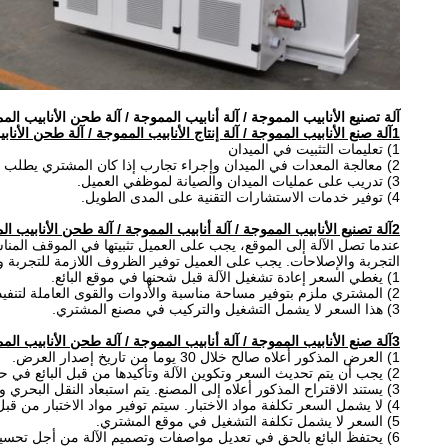
آلة تصنيع الأنابيب المموجة / آلة أنابيب المموجة / آلة طحن الأنابيب ا
1آلة صنع الأنابيب المموجة / آلة إنتاج الأنابيب المموجة / آلة طحن الأنابيب المموجة
1) تعليمات التثبيت في الميدان
2) معالجة المعدات في الميدان وإجراء تجارب إذا كان المشتري يطلب ذلك وفقًا للقاعدة.
3) تدريب على عمليات الميدان والصيانة لموظفي العميل.
4) توفير خدمات الاستشارات التقنية على المدى الطويل.
2آلة تصنيع الأنابيب المموجة / آلة أنابيب المموجة / آلة طحن الأنابيب المموجة تركيب وإصلاح الأخطاء
عندما تصل الآلة إلى الموقع، يجب على العميل تثبيتها في الموقف الم
التجربة والإصلاحات. يجب على العميل توفير الظروف اللازمة للتجربة وت
1) يغطي السعر إعادة تشغيل الآلة قبل شحنها في موقع البائع.
2) المشتري ملزم بتوفير مساحة مناسبة والأدوات والقوى العاملة لتنفيذ الطلب.
3) هذا السعر لا يشمل التشغيل والتركيب في مصنع المشتري.
3آلة صنع الأنابيب المموجة / آلة أنابيب المموجة / آلة طحن الأنابيب المموجة تسعير
1) العرض المذكور أعلاه صالح خلال 30 يوما من تاريخ إصدار العرض.
2) يجب أن يتم تحديث السعر وتكوين الآلة وتأكيدها من قبل البائع في حالة أن يكون العرض قد تجاوز فترة الصلاحية.
3) يستند الاقتراح المذكور أعلاه إلى المصنع. يتم استبعاد النقل البحري والتعبئة الخشبية.
4) لا يشمل السعر تكلفة مواد الاختبار. سيتم توفير مواد الاختبار من قبل المشتري. أو سيقوم البائع بشراء المواد حسب طلب المشتري على حساب المشتري.
5) السعر لا يشمل تكلفة التشغيل في موقع المشتري.
6) يحتفظ البائع بالحق في تعديل مواصفات وتصميم الآلة من أجل تحسين جودة المنتج.