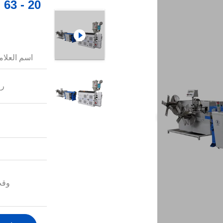
0
اسم العلامة
رق
وقت
شرو