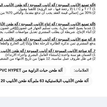
4آلة تصنيع الأنابيب المموجة / آلة أنابيب المموجة / آلة طحن الأنابيب المموجة شروط الدفع
1) T / T و L / C (لا رجعة فيها ، عند الرؤية) كلاهما مقبول.
2) 30% من إجمالي قيمة العقد يجب أن تدفع مقدماً، والباقي 70% من القيمة الإجمالية يجب أن تدفع قبل الشحن في مصنع البائع.
5آلة تصنيع الأنابيب المموجة / آلة إنتاج الأنابيب المموجة / آلة طحن الأنابيب المموجة وقت التسليم
1) عندما يصبح العقد ساريا، يجب تسليم الجهاز في غضون
60
في غضون أ
2) أثناء الإنتاج، شريطة أن يطلب المشتري تعديل مواصفات الطلب، يجب على المشتري إخطار البائع بهذا التعديل في شكل كتابي.يبيع البائع للمشتري تكلفة هذا التعديل ويعلم المشتري بأي تأخير محتمل بسبب هذا التعديل.
6. آلة صنع الأنابيب المموجة / آلة أنابيب المموجة / آلة طحن الأنابيب المموجة
يدفع المشتري ثمن تذكرة الطائرة للرحلة ذهابًا وإيابًا إلى الخارج والطعام والإقا
7. آلة صناعة الأنابيب المموجة / آلة أنابيب المموجة / آلة طحن الأنابيب المموجة شرط ضمان
1) الضمان هو سنة واحدة (باستثناء العامل البشري وأجزاء الارتداء).
2) في ظل ظروف عمل مناسبة، 12 شهرًا من تاريخ الانتهاء من التشغيل في موقع المشتري، ويجب أن يكون في موعد أقصاه 14 شهرًا من تاريخ إصدار شهادة الشحن.
العلامات:
آلة طحن حبات الزاوية من PVC HYPET,أجهزة طحن البوابات من البروفيلات البوليسيكية,خط إنتاج طحن أنابيب PVC
آلة طحن الأنابيب البلاستيكية 63 ملم,آلة طحن الأنابيب 20 ملم,آلة طحن الأنابيب المموجة 63 ملم