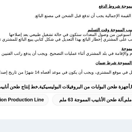
سبوعين من وصول المعدات ستكون في حالة تشغيل طبيعي بعد إصلاحها
مة في بلد المشتري أثناء عمليات التصحيح. ويجب أن يدفع راتب الفنيين من قبل العميل (80 دو
ion Production Line