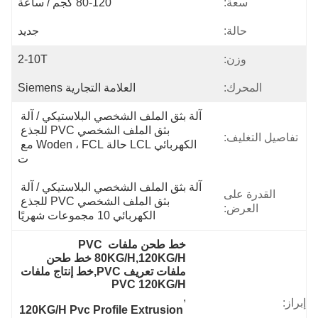
سعة:
80-120 كجم / ساعة
حالة:
جديد
وزن:
2-10T
المحرك:
العلامة التجارية Siemens
آلة بثق الملف الشخصي البلاستيكي / آلة 
بثق الملف الشخصي PVC للجذع 
تفاصيل التغليف:
الكهربائي LCL حالة Woden ، FCL مع 
ت
آلة بثق الملف الشخصي البلاستيكي / آلة 
القدرة على
بثق الملف الشخصي PVC للجذع 
العرض:
الكهربائي 10 مجموعات شهريًا
خط طحن ملفات PVC 
80KG/H,120KG/H خط طحن 
ملفات تعريف PVC,خط إنتاج ملفات 
PVC 120KG/H
, 
إبراز:
120KG/H Pvc Profile Extrusion 