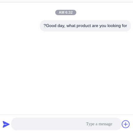
الهاتف
6:32 AM
+86-755-25851003
Good day, what product are you looking for?
البريد الإلكتروني
info@hypet.com.cn
عنوان
غرفة 2205 مبنى الملاك 4 طريق باغو، شينزين، الصين
سياسة الخصوصية
|
خريطة الموقع
الصين جودة جيدة آلة بثق البلاستيك المورد. حقوق الطبع والنشر © 2021-
2026 Shenzhen HYPET Co., Ltd. جميع الحقوق محفوظة