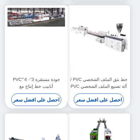
خط بثق الملف الشخصي PVC /
جودة مستقرة 3''- 4'''PVC
آلة تصنيع الملف الشخصي PVC
أنابيب خط إنتاج مع
HYZS65/132 مخروط مزدوج
احصل على افضل سعر
احصل على افضل سعر
المسمار محفز