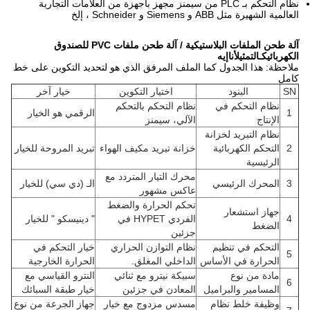
نظام التحكم بـ PLC من سيمنز مجهز بأجهزة من العلامات التجارية
العالمية الشهيرة مثل ABB و Siemens و Schneider ، إلخ
آلة طحن الملفات البلاستيكية / آلة طحن ملفات PVC للصندوق
الكهربائي
كـ
التمثيل
أنا
إيه
ملاحظة: هذا الجدول كما الملف المرفق الذي هو لتحديد التكوين على خط
كامل
SN
البنود
اختيار التكوين
خيار آخر
نظام التحكم في
نظام التحكم بالتحكم
1
الرقمي هو الخيار
الإنتاج
الآلي، سيمنز
نظام التبريد لخزانة
2
التحكم الكهربائية
خزانة تبريد مكيف الهواء
تبريد المروحة للخيار
الرئيسية
محرك التيار المتردد مع
3
المحرك الرئيسي
الـ (دي سي) للخيار
عاكس مشهور
تحكم الحرارة والضغط
جهاز استشعار
4
الفردي HYPET في
" دينيسكو " للخيار
الضغط
جزئين
التحكم في تنظيم
نظام التوازن الحراري
خيار التحكم في
5
الحرارة في الأساس
الداخلي المغلق.
الحرارة الخارجية
مادة من نوع
سبيكة نيترو مع ثنائي
النترو القياسي مع
6
المسامير والبراميل
المعادن في جزئين
خيار طبقة السبائك
وظيفة خلط نظام
مسدس مزدوج مع خيار
جهاز الجرعة من نوع