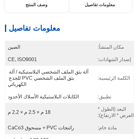
معلومات تفاصيل
وصف المنتج
معلومات تفاصيل
مكان المنشأ:
الصين
إصدار الشهادات:
CE, ISO9001
آلة بثق الملف الشخصي البلاستيكية / آلة 
الكلمة الرئيسية:
بثق الملف الشخصي PVC للجذع 
الكهربائي
تطبيق:
الكابلات البلاستيكية الأسلاك الأخدود
البعد (الطول *
18 م × 2.5 م × 2.2 م
العرض * الارتفاع):
مادة خام:
راتنجات PVC + مسحوق CaCo3