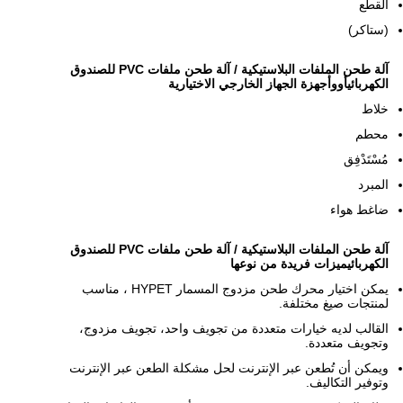
القطع
(ستاكر)
آلة طحن الملفات البلاستيكية / آلة طحن ملفات PVC للصندوق
الكهربائي
أوو
أجهزة الجهاز الخارجي الاختيارية
خلاط
محطم
مُسْتَدْفِق
المبرد
ضاغط هواء
آلة طحن الملفات البلاستيكية / آلة طحن ملفات PVC للصندوق
الكهربائي
ميزات فريدة من نوعها
يمكن اختيار محرك طحن مزدوج المسمار HYPET ، مناسب
لمنتجات صيغ مختلفة.
القالب لديه خيارات متعددة من تجويف واحد، تجويف مزدوج،
وتجويف متعددة.
ويمكن أن تُطعن عبر الإنترنت لحل مشكلة الطعن عبر الإنترنت
وتوفير التكاليف.