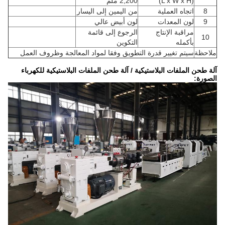
(L x W x H)
2,200 ملم
8
اتجاه العملية
من اليمين إلى اليسار
9
لون المعدات
لون أبيض عالي
مراقبة الإنتاج
الرجوع إلى قائمة
10
بأكمله
التكوين
ملاحظة
سيتم تغيير قدرة التطويق وفقا لمواد المعالجة وظروف العمل
آلة طحن الملفات البلاستيكية / آلة طحن الملفات البلاستيكية للكهرباء
الصورة: