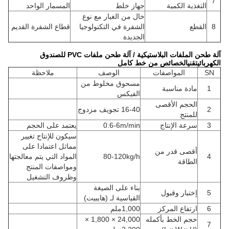
7
التغذية الكمية
جهاز خلط
المسمار الواحد
خال من الغبار مع نوع
8
القطع
الشفرة في التكنولوجيا
قطاع الشفرة القديم
الجديدة
آلة طحن الملفات البلاستيكية / آلة طحن ملفات PVC للصندوق
الكهربائي
تقني
الخصائص من خط كامل
SN
المواصفات
الوصف
ملاحظة
مسحوق مخلوط من
1
مادة مناسبة
الفيكس
الحجم الأقصى
2
16-40 تجويف مزدوج
للمنتج
3
سرعة الإنتاج
0.6-6m/min
يعتمد على الحجم
سيكون للإنتاج تغيير
مماثل اعتمادا على
أقصى قدر من
4
80-120kg/h
المواد التي يتم معالجتها
الطاقة
ومواصفات المنتج
وظروف التشغيل
بناء على الصيغة
5
إختبار وقبول
القياسية لـ (هايبيت)
6
ارتفاع المركز
1,000ملم
حجم الخط بأكمله
24,000 × 1,800 ×
7