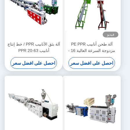
فيديو
آلة طحن أنابيب PE PPR
آلة بثق الأنابيب PPR / خط إنتاج
مزدوجة السرعة العالية 16 -
أنابيب PPR 20-63
32MM طحن الزناد الواحد
احصل على افضل سعر
احصل على افضل سعر
SJ90/33