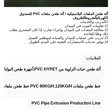
آلة طحن الملفات البلاستيكية / آلة طحن ملفات PVC للصندوق
الكهربائي
الشروط
الظروف
1التدريب والخدمات
1) تعليمات التثبيت في الميدان.
2) معالجة المعدات في الميدان وإجراء تجارب إذا كان المشتري يطلب
ذلك وفقًا للقاعدة.
3) تدريب على عمليات الميدان والصيانة لموظفي العميل.
4) توفير خدمات الاستشارات التقنية على المدى الطويل.
العلامات:
آلة طحن حبات الزاوية من PVC HYPET,أجهزة طحن البوابات من البروفيلات البوليسيكية,خط إنتاج طحن أنابيب PVC
خط طحن ملفات PVC 80KG/H,120KG/H خط طحن ملفات تعريف PVC,خط إنتاج ملفات PVC 120KG/H
PVC Pipe Extrusion Production Line