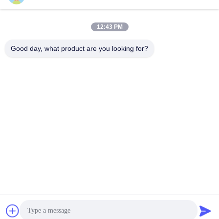
12:43 PM
Contact rapide
Good day, what product are you looking for?
Télégramme
+86-755-25851003
E-mail
info@hypet.com.cn
Adresse
Chambre 2205 du bâtiment 4 de la rue Bagua, Shenzhen,
Chine
Politique de confidentialité
|
Plan du site
Chine Bonne qualité Machine en plastique d'extrudeuse Le
fournisseur. 2021-2026 Shenzhen HYPET Co., Ltd. Tous les
droits réservés.