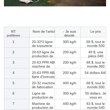
NT:
Nom de l'article
- Je suis
Le prix
préféren
désolé.
ce
1
20-32*2 ligne
300 kg/h
68 $, tout le
de tuyauterie
monde.500
double PPR à
2
20-63 ligne de
200 kg/h
49 $, une
grande vitesse
production de
pièce.040