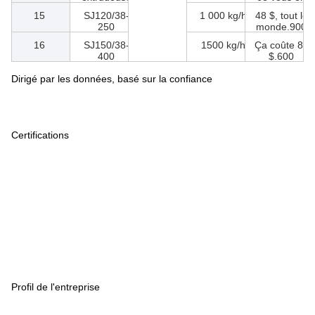
NT:
Nom de
Le
Produits
Le prix
préféren
l'article
Parlement
ce
européen
1
SJ50/34-
Pour les
9 $, une