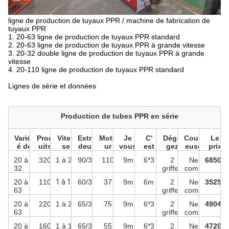
ligne de production de tuyaux PPR / machine de fabrication de
tuyaux PPR
1. 20-63 ligne de production de tuyaux PPR standard
2. 20-63 ligne de production de tuyaux PPR à grande vitesse
3. 20-32 double ligne de production de tuyaux PPR à grande
vitesse
4. 20-110 ligne de production de tuyaux PPR standard
Lignes de série et données
Production de tubes PPR en série
Variét
Prod
Vites
Extru
Mote
Je
C'
Déga
Coup
Le
é de
uits
se
deus
ur
vous
est
gez
euse
prix
taille
e
en
cool
20 à
320
1 à 20
90/34
110
9m
6*3
2
Ne
68500
s
prie.
!
32
griffes
comp
mm*2
ortant
20 à
110
1 à 10
60/34
37
9m
6m
2
Ne
35250
pas
63
griffes
comp
de
mm
ortant
puces
20 à
220
1 à 20
65/34
75
9m
6*3
2
Ne
49040
pas
63
griffes
comp
de
mm
ortant
puces
20 à
160
1 à 10
65/34
55
9m
6*3
2
Ne
47200
pas