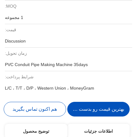
MOQ:
1 مجموعه
قیمت:
Discussion
زمان تحویل:
PVC Conduit Pipe Making Machine 35days
شرایط پرداخت:
L/C ، T/T ، D/P ، Western Union ، MoneyGram
بهترین قیمت رو بدست بیار
هم اکنون تماس بگیرید
اطلاعات جزئیات
توضیح محصول