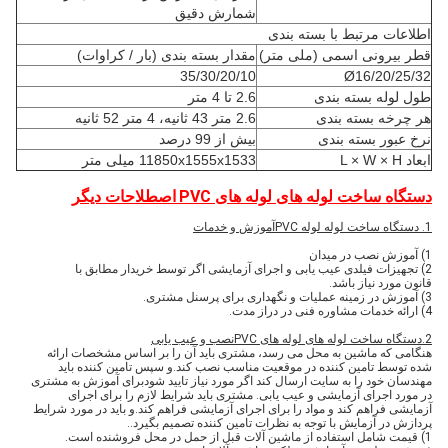
شمارش دقیق
اطلاعات مرتبط با بسته بندی
قطر بیرونی اسمی (ملی متر)
مقدار بسته بندی (بار / کراوات)
35/30/20/10
Ø16/20/25/32
طول لوله بسته بندی
2.6 تا 4 متر
هر چرخه بسته بندی
2.6 متر 43 ثانیه، 4 متر 52 ثانیه
نرخ عبور بسته بندی
بیش از 99 درصد
ابعاد L × W × H
11850x1555x1533 میلی متر
دستگاه ساخت لوله های لوله های PVC
اصطلاحات دیگر
1. دستگاه ساخت لوله لوله PVC
آموزش و خدمات
1) آموزش نصب در میدان
2) تجهیزات فیلدی عیب یابی و اجرای آزمایشی اگر توسط خریدار مطابق با
قانون مورد نیاز باشد.
3) آموزش در زمینه عملیات و نگهداری برای پرسنل مشتری.
4) ارائه خدمات مشاوره فنی در دراز مدت.
2.
دستگاه ساخت لوله های لوله های PVC
نصب و عیب یابی
هنگامی که ماشین به محل می رسد، مشتری باید آن را بر اساس مشخصات ارائه
شده توسط تامین کننده در موقعیت مناسب نصب کند.و سپس تامین کننده باید
مهندسان خود را به سایت ارسال کند اگر مورد نیاز تایید شودبرای آموزش به مشتری
در مورد اجرای آزمایشی و عیب یابی. مشتری باید شرایط لازم را برای اجرای
آزمایشی فراهم کند و مواد را برای اجرای آزمایشی فراهم کند.و باید در مورد شرایط
پردازش در آزمایش با توجه به نظرات تامین کننده تصمیم بگیرد..
1) قیمت شامل استفاده از ماشین آلات قبل از حمل در محل فروشنده است.