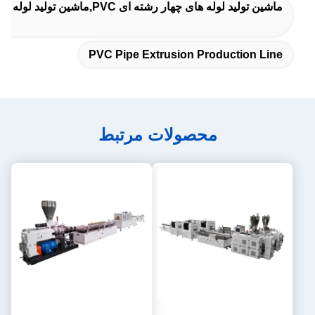
ماشین تولید لوله های چهار رشته ای PVC,ماشین تولید لوله های لوله ای 300kg/h,ماشین ساخت لوله های لوله های 300kg/H
PVC Pipe Extrusion Production Line
محصولات مرتبط