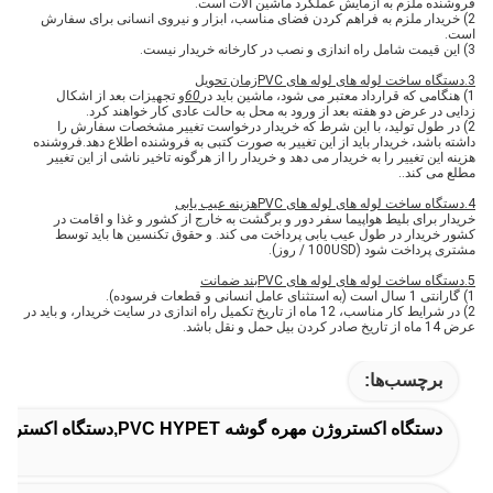
فروشنده ملزم به آزمایش عملکرد ماشین آلات است.
2) خریدار ملزم به فراهم کردن فضای مناسب، ابزار و نیروی انسانی برای سفارش
است.
3) این قیمت شامل راه اندازی و نصب در کارخانه خریدار نیست.
3.
دستگاه ساخت لوله های لوله های PVC
زمان تحویل
1) هنگامی که قرارداد معتبر می شود، ماشین باید در
60
و تجهیزات بعد از اشکال
زدایی در عرض دو هفته بعد از ورود به محل به حالت عادی کار خواهند کرد.
2) در طول تولید، با این شرط که خریدار درخواست تغییر مشخصات سفارش را
داشته باشد، خریدار باید از این تغییر به صورت کتبی به فروشنده اطلاع دهد.فروشنده
هزینه این تغییر را به خریدار می دهد و خریدار را از هرگونه تاخیر ناشی از این تغییر
مطلع می کند..
4.
دستگاه ساخت لوله های لوله های PVC
هزینه عیب یابی
خریدار برای بلیط هواپیما سفر دور و برگشت به خارج از کشور و غذا و اقامت در
کشور خریدار در طول عیب یابی پرداخت می کند. و حقوق تکنسین ها باید توسط
مشتری پرداخت شود (100USD / روز).
5.
دستگاه ساخت لوله های لوله های PVC
بند ضمانت
1) گارانتی 1 سال است (به استثنای عامل انسانی و قطعات فرسوده).
2) در شرایط کار مناسب، 12 ماه از تاریخ تکمیل راه اندازی در سایت خریدار، و باید در
عرض 14 ماه از تاریخ صادر کردن بیل حمل و نقل باشد.
برچسب‌ها:
دستگاه اکستروژن مهره گوشه PVC HYPET,دستگاه اکستروژن پروفیل PVC درب,خط تولید پی وی سی