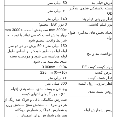
عرض فیلم بند
50 میلی متر
هسته پلاستیکی فیلمی بندگیر
۴۰ میلی متر
OD
قطر بیرونی فیلم بند
140 میلی متر
دور فیلم کششی
3 دور (قابل تنظیم)
≤3000 mm سه بخش است، >3000 mm
تعداد بخش های بندگیری طول
چهار بخش است که می تواند با توجه به
لوله
شرایط واقعی تنظیم شود.
150 میلی متر ± 50 برش در هر دو سر
لوله لوله به طور خودکار بر اساس طول
موقعیت بند و پیچ
لوله محاسبه می شود و موقعیت بسته
بندی محاسبه می شود.
مواد کیسه کیسه PE
0.04 ~ 0.06mm
عرض کیسه
225mm (0~+10)
قطر هسته کیسه
۷۶ میلی متر
قطر بیرونی رول کیسه
300 میلی متر
پیچاندن و بسته بندی، بسته بندی (فیلم
روش بسته بندی
PE) ، مهر گرمای انتهای کیسه.
شمارش مکانیکی بافل و فولاد ضد زنگ از
هر دو طرف با سنجش سنج سنجش وزن
روش شمارش لوله
و شمارش عملکرد شمارش دوگانه
همزمان شمارش برای اطمینان از