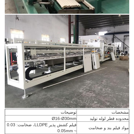
مشخصات
توضیحات
محدوده قطر لوله تولید
Ø16-Ø30mm
فیلم کشش پذیر LLDPE، ضخامت: 0.03
مواد فیلم بند و ضخامت
~ 0.05mm