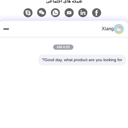
شبکه های اجتماعی
تماس سریع
Xiang
تلفن
+86-755-25851003
4:05 AM
نامه الکترونیکی
Good day, what product are you looking for?
info@hypet.com.cn
آدرس
اتاق 2205، ساختمان اَنجِل، خیابان 4، باگوآ، شنزن، چین
حریم خصوصی
|
نقشه سایت
چین کیفیت خوب دستگاه اکسترودر پلاستیک تامین کننده. حق چاپ ©
2021-2026 Shenzhen HYPET Co., Ltd. تمام حقوق محفوظ است