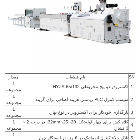
SN
نام قطعات
مقدار
1
1
اکسترودر دو پیچ مخروطی HYZS-65/132
مجموعه
1
2
سیستم کنترل PLC زیمنس هزینه اضافی برای گزینه.
مجموعه
1
3
بارگذاری خودکار برای اکسترودر در نوع بهار.
مجموعه
کلاه کش برای چهار لوله:16، 20، 25، 32mm، در درجه 2 ~
1
4
3 فشار.
مجموعه
1
5
تانک خلاء کنترل اتوماتیک در 6 متر در ایستگاه چهار