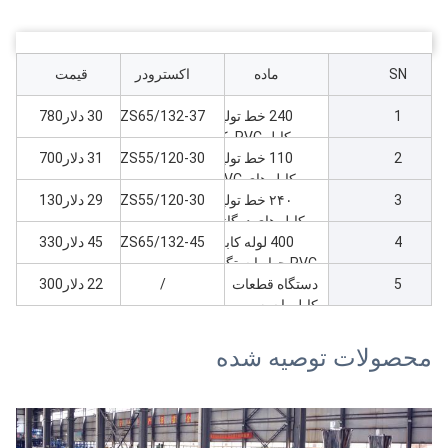
SN
ماده
اکسترودر
قیمت
1
240 خط تولید
ZS65/132-37
30 دلار780
کابل PVC یک
2
ایستگاه
110 خط تولید
ZS55/120-30
31 دلار700
کابل های PVC
3
۲۴۰ خط تولید
ZS55/120-30
29 دلار130
کابل های دوگانه
4
PVC
400 لوله کابل
ZS65/132-45
45 دلار330
PVC چهار ایستگاه
5
دستگاه قطعات
خط اکستروژن
/
22 دلار300
کابل با سه
سیلندر، طول 6
متر
محصولات توصیه شده