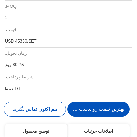
MOQ:
1
قیمت:
USD 45330/SET
زمان تحویل:
60-75 روز
شرایط پرداخت:
L/C، T/T
بهترین قیمت رو بدست بیار
هم اکنون تماس بگیرید
اطلاعات جزئیات
توضیح محصول