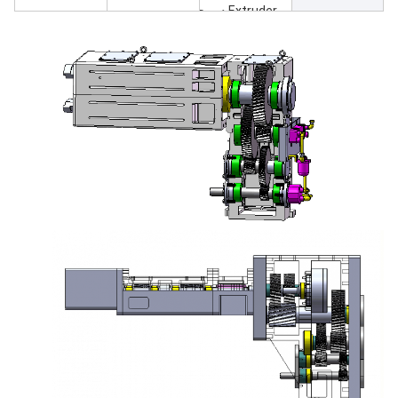
Extruder دو پیچ
مخروطی