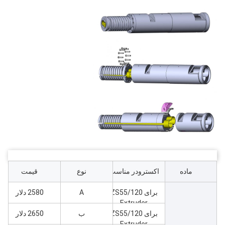
ماده
اکسترودر مناسب
نوع
قیمت
برای ZS55/120
A
2580 دلار
Extruder
مخروطی دو پیچ
برای ZS55/120
ب
2650 دلار
Extruder