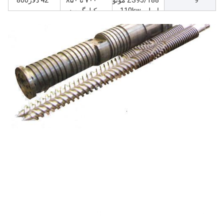
اصلی 110kw
کیلوگرم در
ماشین اکستروژر
ساعت