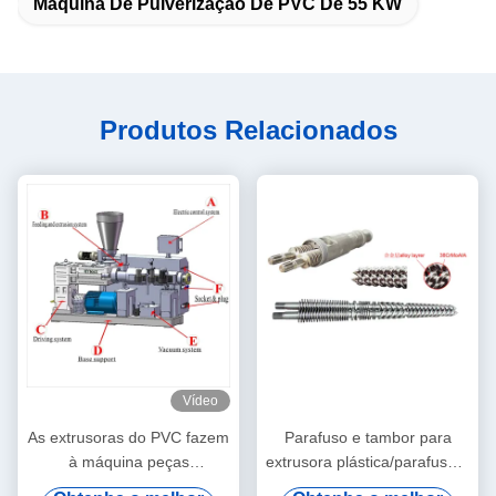
Máquina De Pulverização De PVC De 55 KW
Produtos Relacionados
Vídeo
As extrusoras do PVC fazem
Parafuso e tambor para
à máquina peças
extrusora plástica/parafuso e
auxiliares/máquina a jusante
tambor cônicos gêmeos