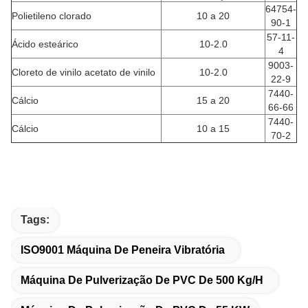
64754-
Polietileno clorado
10 a 20
90-1
57-11-
Ácido esteárico
10-2.
0
4
9003-
Cloreto de vinilo acetato de vinilo
10-2.
0
22-9
7440-
Cálcio
15 a 20
66-66
7440-
Cálcio
10 a 15
70-2
Tags:
ISO9001 Máquina De Peneira Vibratória
Máquina De Pulverização De PVC De 500 Kg/h