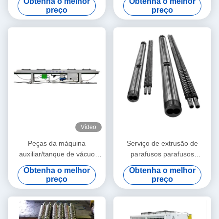
Obtenha o melhor
Obtenha o melhor
preço
preço
Vídeo
Peças da máquina
Serviço de extrusão de
auxiliar/tanque de vácuo
parafusos parafusos
para transporte do cortador
parafusos parafusos
Obtenha o melhor
Obtenha o melhor
parafusos parafusos
preço
preço
parafusos parafusos
parafusos parafusos