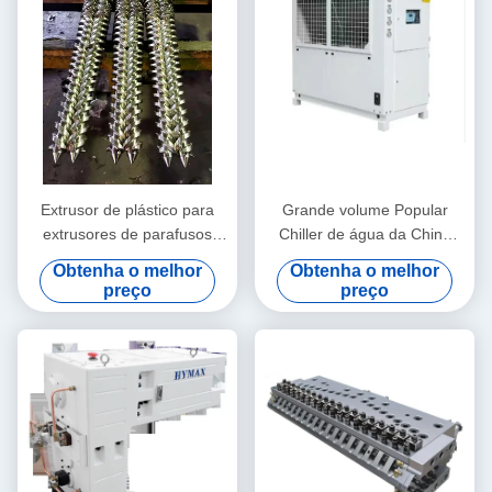
Extrusor de plástico para
Grande volume Popular
extrusores de parafusos
Chiller de água da China
duplos de parafusos cónicos
Modelo HYAC-30AD em tipo
Obtenha o melhor
Obtenha o melhor
/ parafusos e parafusos
de refrigeração do ventilador
preço
preço
bimetais