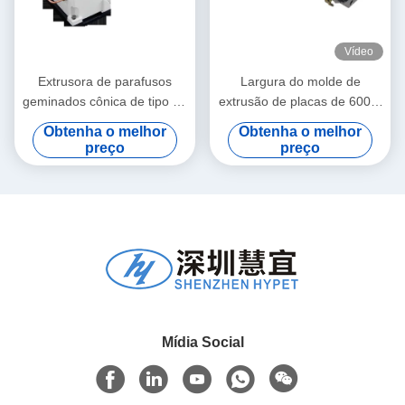
Vídeo
Extrusora de parafusos
Largura do molde de
geminados cônica de tipo de
extrusão de placas de 600 a
bloco com caixa de
1800 mm
Obtenha o melhor
Obtenha o melhor
engrenagens de tipo vertical
preço
preço
e redutor de engrenagens
de alto binário
Mídia Social