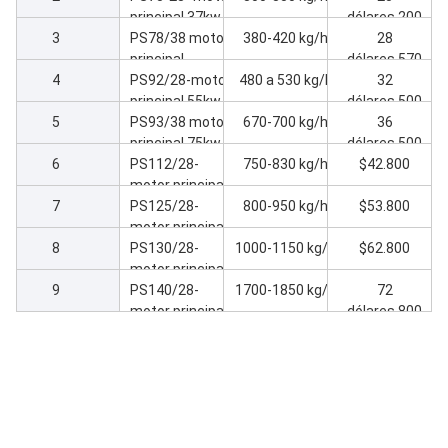
principal
principal 37kw
dólares.200
3
PS67/28
Extrusora
PS78/38 motor
380-420 kg/h
28
principal
dólares.570
4
máquina de
PS92/28-motor
480 a 530 kg/h
32
extrusão de 45
principal 55kw
dólares.500
5
kW
Máquina de
PS93/38 motor
670-700 kg/h
36
extrusão
principal 75kw
dólares.500
6
Máquina de
PS112/28-
750-830 kg/h
$42.800
extrusão
motor principal
7
90 kW Máquina
PS125/28-
800-950 kg/h
$53.800
de extrusão
motor principal
8
110kw Máquina
PS130/28-
1000-1150 kg/h
$62.800
de extrusão
motor principal
9
132kw Máquina
PS140/28-
1700-1850 kg/h
72
de extrusão
motor principal
dólares.800
160kw Máquina
de extrusão