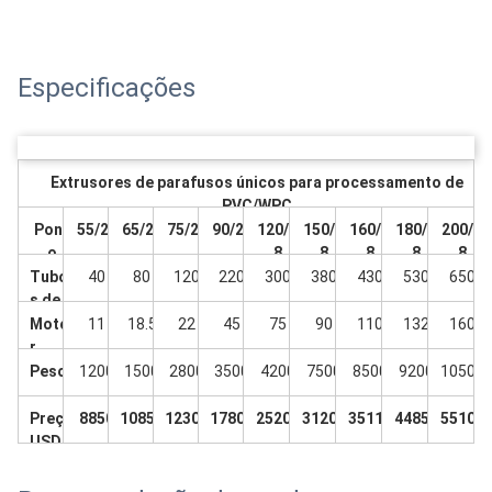
Especificações
Extrusores de parafusos únicos para processamento de
PVC/WPC
Pont
55/28
65/28
75/28
90/28
120/2
150/2
160/2
180/2
200/2
o
8
8
8
8
8
Tubo
40
80
120
220
300
380
430
530
650
s de
PE de
Moto
11
18.5
22
45
75
90
110
132
160
saída
r
princi
Peso
1200
1500
2800
3500
4200
7500
8500
9200
10500
pal
kw
Preço
8850
10850
12300
17800
25200
31200
35110
44850
55100
USD