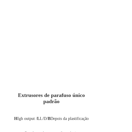
Extrusores de parafuso único
padrão
H
Igh output /
L
L/D/
B
Depois da plastificação