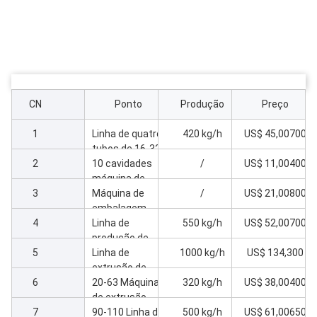
CN
Ponto
Produção
Preço
1
Linha de quatro
420 kg/h
US$ 45,00700
tubos de 16-32
2
mm com
10 cavidades
/
US$ 11,00400
extrusora de
máquina de
3
65/132-45kw
toque para
Máquina de
/
US$ 21,00800
quatro tubos de
embalagem
4
condução de
automática
Linha de
550 kg/h
US$ 52,00700
cadeia 16-32
para quatro
produção de
5
linha
tubos de fio 16-
tubos de PVC
Linha de
1000 kg/h
US$ 134,300
32
de alta
extrusão de
6
velocidade 50-
tubos de PVC
20-63 Máquina
320 kg/h
US$ 38,00400
110
de alta
de extrusão
7
velocidade 110-
dupla de tubos
90-110 Linha de
500 kg/h
US$ 61,00650