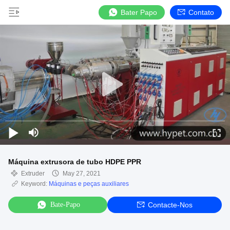
Bater Papo
Contato
Máquina extrusora de tubo HDPE PPR
Extruder
May 27, 2021
Keyword:
Máquinas e peças auxiliares
Bate-Papo
Contacte-Nos