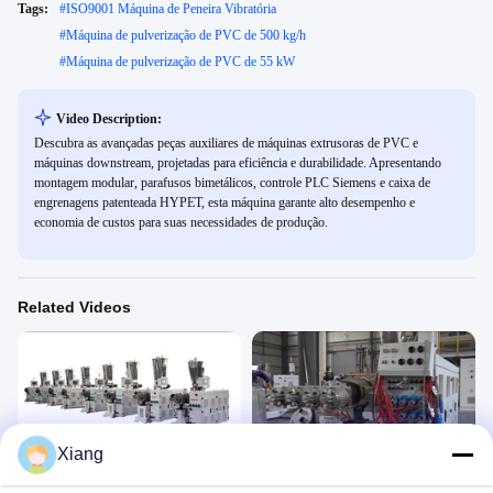
Tags:
#
ISO9001 Máquina de Peneira Vibratória
#
Máquina de pulverização de PVC de 500 kg/h
#
Máquina de pulverização de PVC de 55 kW
Video Description:
Descubra as avançadas peças auxiliares de máquinas extrusoras de PVC e
máquinas downstream, projetadas para eficiência e durabilidade. Apresentando
montagem modular, parafusos bimetálicos, controle PLC Siemens e caixa de
engrenagens patenteada HYPET, esta máquina garante alto desempenho e
economia de custos para suas necessidades de produção.
Related Videos
00:45
00:46
Xiang
Extrusoras HYPET
Máquina extrusora de PVC